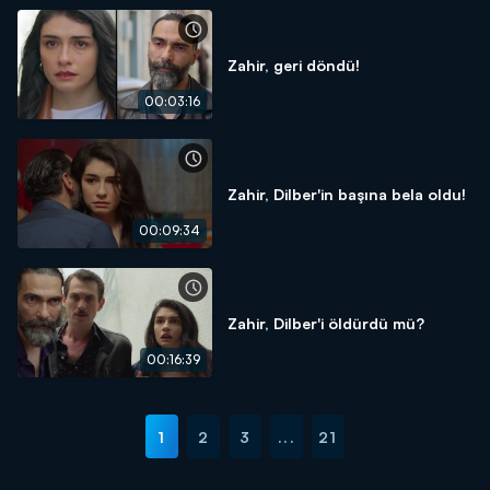
Zahir, geri döndü!
00:03:16
Zahir, Dilber'in başına bela oldu!
00:09:34
Zahir, Dilber'i öldürdü mü?
00:16:39
1
2
3
...
21