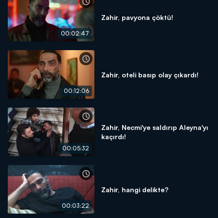
Zahir, pavyona çöktü!
00:02:47
Zahir, oteli basıp olay çıkardı!
00:12:06
Zahir, Necmi'ye saldırıp Aleyna'yı
kaçırdı!
00:05:32
Zahir, hangi delikte?
00:03:22