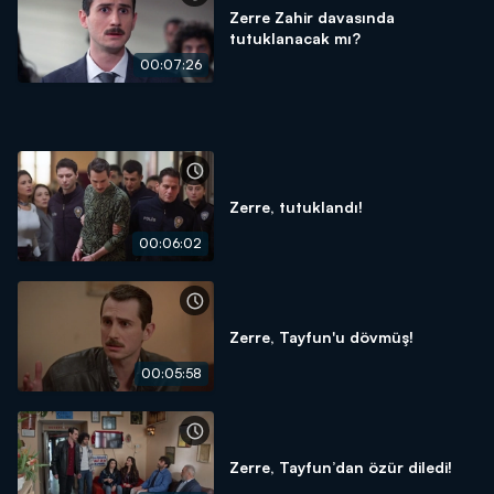
Zerre Zahir davasında
tutuklanacak mı?
00:07:26
Zerre, tutuklandı!
00:06:02
Zerre, Tayfun'u dövmüş!
00:05:58
Zerre, Tayfun’dan özür diledi!