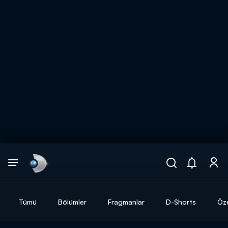
Arama
muhteşem ikili
ARAMA SONUÇLARI
Tümü
Bölümler
Fragmanlar
D-Shorts
Öze
DİĞER SONUÇLAR