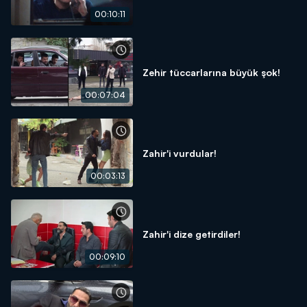
00:10:11
Zehir tüccarlarına büyük şok!
00:07:04
Zahir'i vurdular!
00:03:13
Zahir'i dize getirdiler!
00:09:10