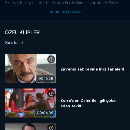
Azem, otelin girişinde telefonda iş görüşmesi yaparken Zerre
gelir. Zerre, Dilber'in hem yardımcısı hem de kuzenidir. Zerre'nin
daha fazla oku
argolu konuşmaları Azem'in canını sıkar. Azem ve Zerre arasında
yaşanan münakaşa sırasında Dilber, aşağı iner ve Azem'le ilk
karşılaşma olaylı olarak gerçekleşir.
ÖZEL KLİPLER
İnci Taneleri yeni bölümleriyle perşembe akşamı 20.00'da
Kanal D'de!
Sırala
Zirvenin sahibi yine İnci Taneleri!
00:16:28
Zerre'den Zahir ile ilgili şoke
eden teklif!
00:06:09