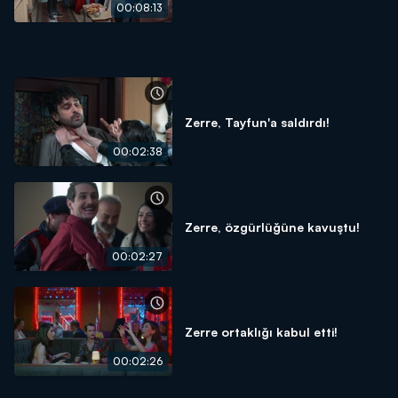
00:08:13
Zerre, Tayfun'a saldırdı!
00:02:38
Zerre, özgürlüğüne kavuştu!
00:02:27
Zerre ortaklığı kabul etti!
00:02:26