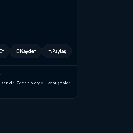
Et
Kaydet
Paylaş
u!
uzenidir. Zerre'nin argolu konuşmaları
rşılaşma olaylı olarak gerçekleşir.