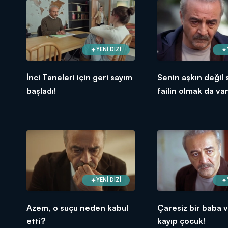
YENİ DİZİ
İnci Taneleri için geri sayım
Senin aşkın değil
başladı!
failin olmak da var
Azem Şiir Tam Sa
YENİ DİZİ
Azem, o suçu neden kabul
Çaresiz bir baba v
etti?
kayıp çocuk!