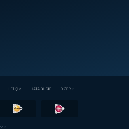
İLETİŞİM
HATA BİLDİR
DİĞER
dır.