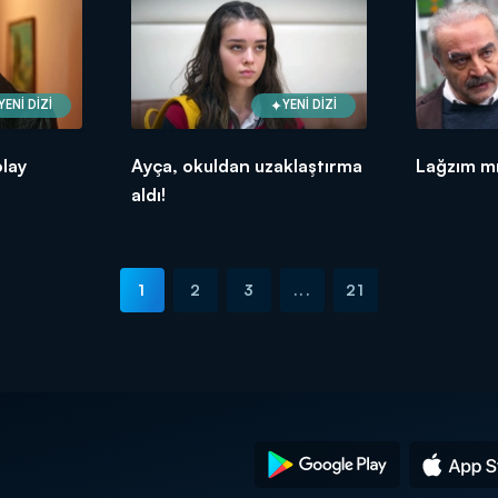
YENİ DİZİ
YENİ DİZİ
olay
Ayça, okuldan uzaklaştırma
Lağzım mı
aldı!
1
2
3
...
21