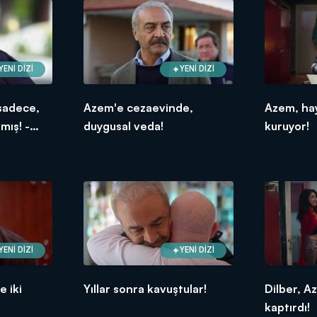
YENİ DİZİ
YENİ DİZİ
 sadece,
Azem'e cezaevinde,
Azem, hay
mış! -
duygusal veda!
kuruyor!
hne
YENİ DİZİ
YENİ DİZİ
e iki
Yıllar sonra kavuştular!
Dilber, A
kaptırdı!