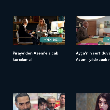
YENİ DİZİ
Piraye'den Azem'e sıcak
Ayça'nın sert duva
karşılama!
Azem'i yıldıracak 