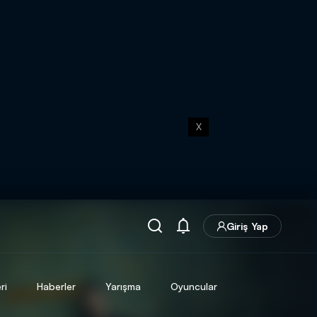
X
Giriş Yap
ri
Haberler
Yarışma
Oyuncular