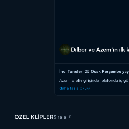
Dilber ve Azem'in ilk 
İnci Taneleri 25 Ocak Perşembe yayı
Azem, otelin girişinde telefonda iş gö
Azem'in canını sıkar. Azem ve Zerre ar
daha fazla oku
İnci Taneleri yeni bölümleriyle per
ÖZEL KLİPLER
Sırala