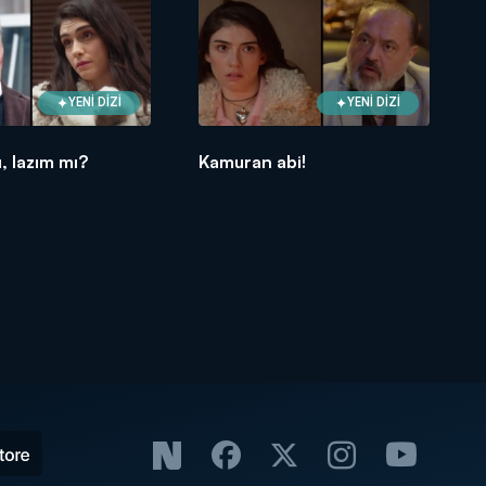
YENİ DİZİ
YENİ DİZİ
, lazım mı?
Kamuran abi!