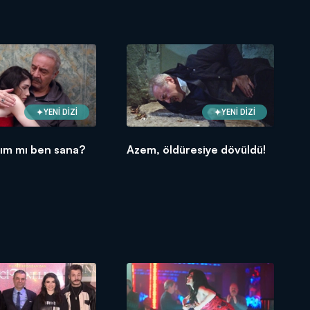
YENİ DİZİ
YENİ DİZİ
ayım mı ben sana?
Azem, öldüresiye dövüldü!