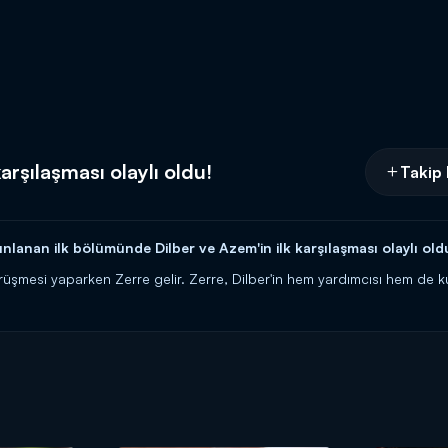
karşılaşması olaylı oldu!
Takip 
nlanan ilk bölümünde Dilber ve Azem'in ilk karşılaşması olaylı old
rüşmesi yaparken Zerre gelir. Zerre, Dilber'in hem yardımcısı hem de k
asında yaşanan münakaşa sırasında Dilber, aşağı iner ve Azem'le ilk ka
şembe akşamı 20.00'da Kanal D'de!