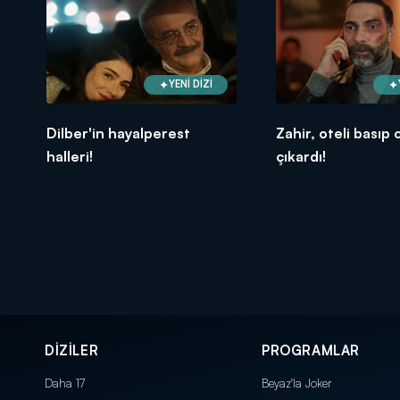
YENİ DİZİ
Dilber'in hayalperest
Zahir, oteli basıp 
halleri!
çıkardı!
DİZİLER
PROGRAMLAR
Daha 17
Beyaz'la Joker