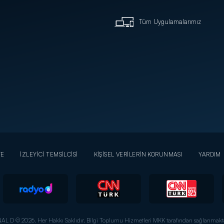
Tüm Uygulamalarımız
YE
İZLEYİCİ TEMSİLCİSİ
KİŞİSEL VERİLERİN KORUNMASI
YARDIM
AL D © 2026. Her Hakkı Saklıdır.
Bilgi Toplumu Hizmetleri MKK tarafından sağlanmakta