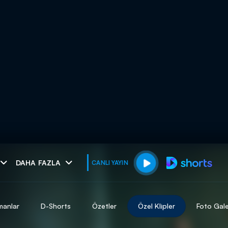
muhteşem ikili
DAHA FAZLA
CANLI YAYIN
I
manlar
D-Shorts
Özetler
Özel Klipler
Foto Gale