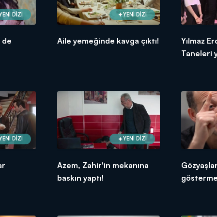
YENİ DİZİ
YENİ DİZİ
 de
Aile yemeğinde kavga çıktı!
Yılmaz Er
Taneleri y
YENİ DİZİ
YENİ DİZİ
ar
Azem, Zahir'in mekanına
Gözyaşlar
baskın yaptı!
gösterme