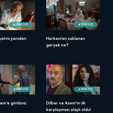
YENİ DİZİ
YENİ DİZİ
atını yeniden
Herkesten saklanan
gerçek ne?
YENİ DİZİ
YENİ DİZİ
zem'e gönlünü
Dilber ve Azem'in ilk
karşılaşması olaylı oldu!