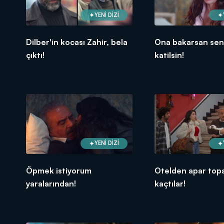
YENİ DİZİ
Dilber'in kocası Zahir, bela
Ona bakarsan sen
çıktı!
katilsin!
YENİ DİZİ
Öpmek istiyorum
Otelden apar top
yaralarından!
kaçtılar!