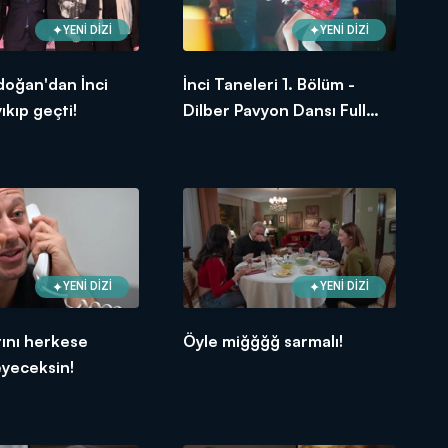
YENİ DİZİ
YENİ DİZİ
doğan'dan İnci
İnci Taneleri 1. Bölüm -
ıkıp geçti!
Dilber Pavyon Dansı Full
Sahne
YENİ DİZİ
YENİ DİZİ
ını herkese
Öyle miğğğğ sarmalı!
yeceksin!