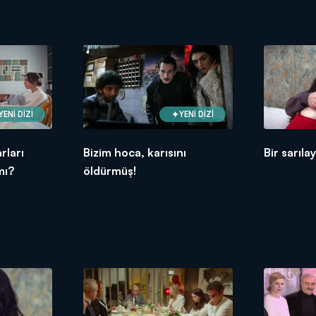
YENİ DİZİ
YENİ DİZİ
rları
Bizim hoca, karısını
Bir sarıl
mı?
öldürmüş!