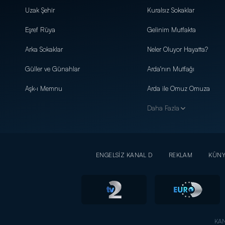
Uzak Şehir
Kuralsız Sokaklar
Eşref Rüya
Gelinim Mutfakta
Arka Sokaklar
Neler Oluyor Hayatta?
Güller ve Günahlar
Arda'nın Mutfağı
Aşk-ı Memnu
Arda ile Omuz Omuza
Daha Fazla
ENGELSİZ KANAL D
REKLAM
KÜN
KAN