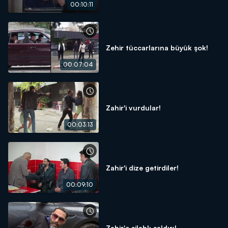
00:10:11
Zehir tüccarlarına büyük şok!
00:07:04
Zahir'i vurdular!
00:03:13
Zahir'i dize getirdiler!
00:09:10
Zahir'e silahlı saldırı!