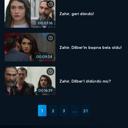
Zahir, geri döndü!
00:03:16
Zahir, Dilber'in başına bela oldu!
00:09:34
Zahir, Dilber'i öldürdü mü?
00:16:39
1
2
3
...
21