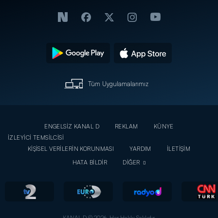
Tüm Uygulamalarımız
ENGELSİZ KANAL D
REKLAM
KÜNYE
İZLEYİCİ TEMSİLCİSİ
KİŞİSEL VERİLERİN KORUNMASI
YARDIM
İLETİŞİM
HATA BİLDİR
DİĞER
KANAL D © 2026. Her Hakkı Saklıdır.