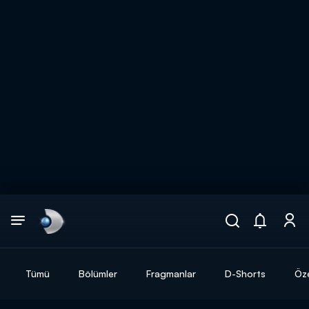
Arama
muhteşem ikili
ARAMA SONUÇLARI
Tümü
Bölümler
Fragmanlar
D-Shorts
Öze
DİĞER SONUÇLAR