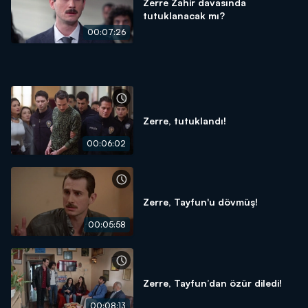
Zerre Zahir davasında
tutuklanacak mı?
00:07:26
Zerre, tutuklandı!
00:06:02
Zerre, Tayfun'u dövmüş!
00:05:58
Zerre, Tayfun’dan özür diledi!
00:08:13