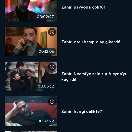
Zahir, pavyona çöktü!
00:02:47
Zahir, oteli basıp olay çıkardı!
00:12:06
Zahir, Necmi'ye saldırıp Aleyna'yı
kaçırdı!
00:05:32
Zahir, hangi delikte?
00:03:22