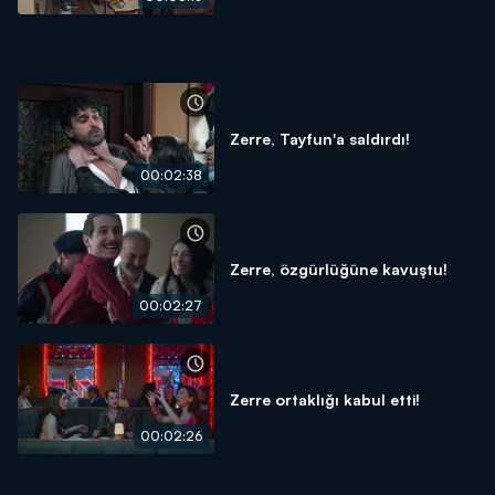
Zerre, Tayfun'a saldırdı!
00:02:38
Zerre, özgürlüğüne kavuştu!
00:02:27
Zerre ortaklığı kabul etti!
00:02:26