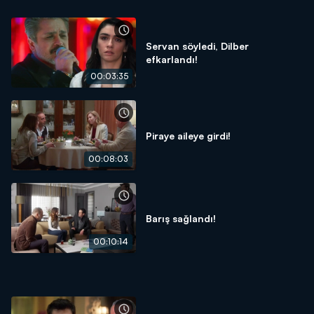
Servan söyledi, Dilber
efkarlandı!
00:03:35
Piraye aileye girdi!
00:08:03
Barış sağlandı!
00:10:14