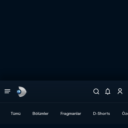
Arama
muhteşem ikili
ARAMA SONUÇLARI
Tümü
Bölümler
Fragmanlar
D-Shorts
Öze
DİĞER SONUÇLAR