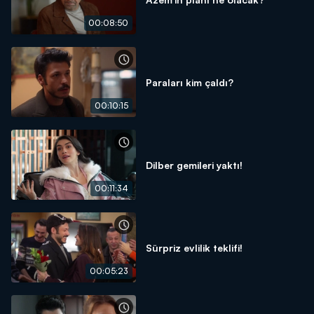
00:08:50
Paraları kim çaldı?
00:10:15
Dilber gemileri yaktı!
00:11:34
Sürpriz evlilik teklifi!
00:05:23