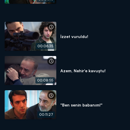
İzzet vuruldu!
00:06:35
Azem, Nehir'e kavuştu!
00:08:55
"Ben senin babanım!"
00:11:27