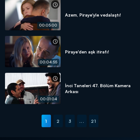
Azem, Piraye'yle vedalaştı!
00:05:00
Piraye'den aşk itirafı!
00:04:55
İnci Taneleri 47. Bölüm Kamera
Arkası
00:01:04
1
2
3
...
21