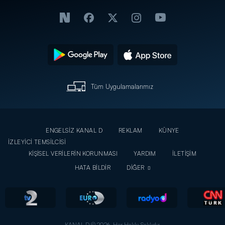
Tüm Uygulamalarımız
ENGELSİZ KANAL D
REKLAM
KÜNYE
İZLEYİCİ TEMSİLCİSİ
KİŞİSEL VERİLERİN KORUNMASI
YARDIM
İLETİŞİM
HATA BİLDİR
DİĞER
KANAL D © 2026. Her Hakkı Saklıdır.