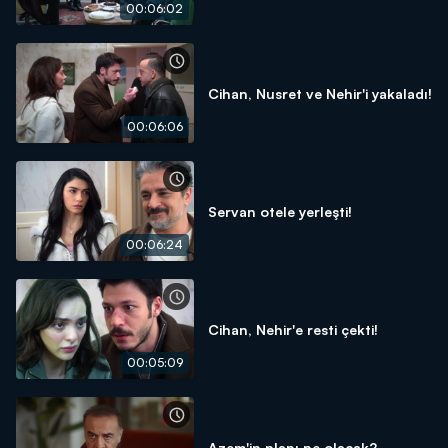
00:06:02
Cihan, Nusret ve Nehir'i yakaladı!
00:06:06
Servan otele yerleşti!
00:06:24
Cihan, Nehir'e resti çekti!
00:05:09
Azem'in planı ne olacak?