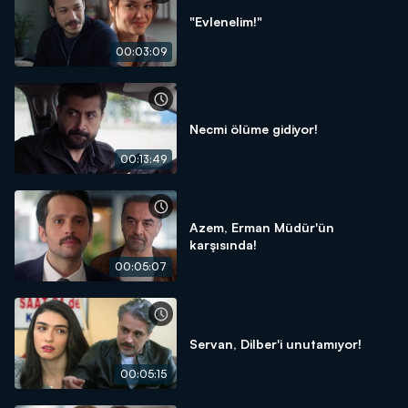
"Evlenelim!"
00:03:09
Necmi ölüme gidiyor!
00:13:49
Azem, Erman Müdür'ün
karşısında!
00:05:07
Servan, Dilber'i unutamıyor!
00:05:15