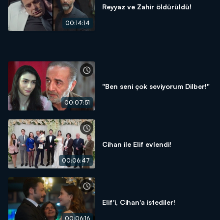
Reyyaz ve Zahir öldürüldü!
00:14:14
"Ben seni çok seviyorum Dilber!"
00:07:51
Cihan ile Elif evlendi!
00:06:47
Elif'i, Cihan'a istediler!
00:06:16