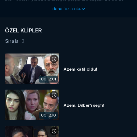
Kanal D'de!
daha fazla oku
ÖZEL KLİPLER
Sırala
Azem katil oldu!
00:12:01
Azem, Dilber'i seçti!
00:12:10