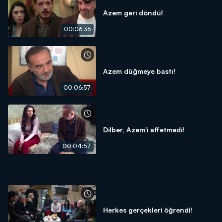
Azem geri döndü!
00:06:36
Azem düğmeye bastı!
00:06:57
Dilber, Azem'i affetmedi!
00:04:57
Herkes gerçekleri öğrendi!