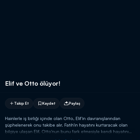
Elif ve Otto ölüyor!
Takip Et
Kaydet
Paylaş
Hainlerle iş birliği içinde olan Otto, Elif'in davranışlarından
şüphelenerek onu takibe alır. Fatih'in hayatını kurtaracak olan
bilgiye ulaşan Elif, Otto'nun bunu fark etmesiyle kendi hayatını
tehlikeye atıyor. Olay gününün ardından Otto'nun yanına gelen