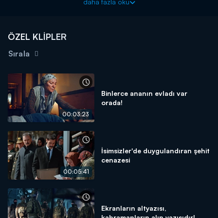
daha fazla oku
Fuat ise yaşadığı arbede sırasında Otto'yu vuruyor.
ÖZEL KLİPLER
Sırala
Binlerce ananın evladı var
orada!
00:03:23
İsimsizler'de duygulandıran şehit
cenazesi
00:05:41
Ekranların altyazısı,
kahramanların alın yazısıdır!