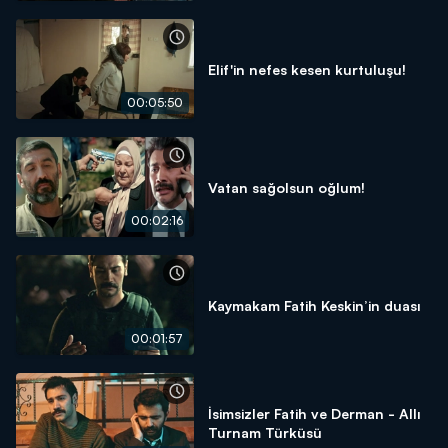
Elif'in nefes kesen kurtuluşu!
00:05:50
Vatan sağolsun oğlum!
00:02:16
Kaymakam Fatih Keskin’in duası
00:01:57
İsimsizler Fatih ve Derman - Allı
Turnam Türküsü