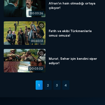
Afran'ın hain olmadığı ortaya
çıkıyor!
00:03:26
Fatih ve ekibi Türkmenlerle
omuz omuza!
00:03:13
Murat, Seher için kendini siper
ediyor!
00:03:02
1
2
3
4