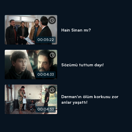
Hain Sinan mı?
00:05:22
Sözümü tuttum dayı!
00:04:33
Derman'ın ölüm korkusu zor
anlar yaşattı!
00:04:53