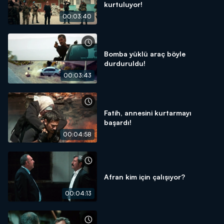
kurtuluyor!
00:03:40
Bomba yüklü araç böyle
durduruldu!
00:03:43
Fatih, annesini kurtarmayı
başardı!
00:04:58
Afran kim için çalışıyor?
00:04:13