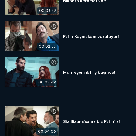
Nikahta keramet var!
00:03:39
Fatih Kaymakam vuruluyor!
00:02:53
Muhteşem ikili iş başında!
00:02:49
Siz Bizans'sanız biz Fatih’iz!
00:04:06