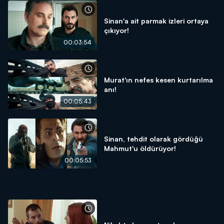
Sinan'a ait parmak izleri ortaya
çıkıyor!
00:03:54
Murat'ın nefes kesen kurtarılma
anı!
00:05:43
Sinan, tehdit olarak gördüğü
Mahmut'u öldürüyor!
00:05:53