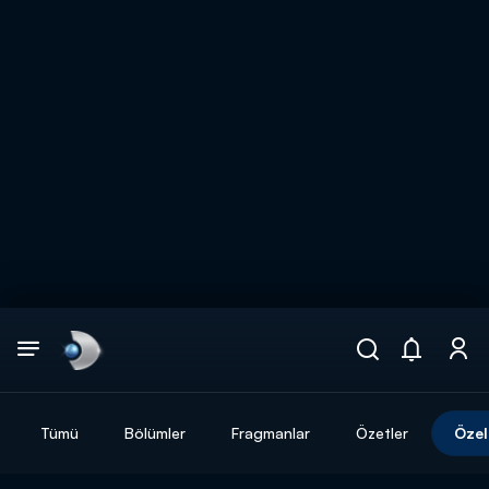
Arama
muhteşem ikili
ARAMA SONUÇLARI
Tümü
Bölümler
Fragmanlar
Özetler
Özel
DİĞER SONUÇLAR