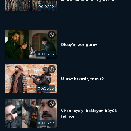
00:02:19
Olcay'ın zor görevi!
00:05:55
Murat kaçırılıyor mu?
00:05:55
Virankaya'yı bekleyen büyük
tehlike!
00:05:39