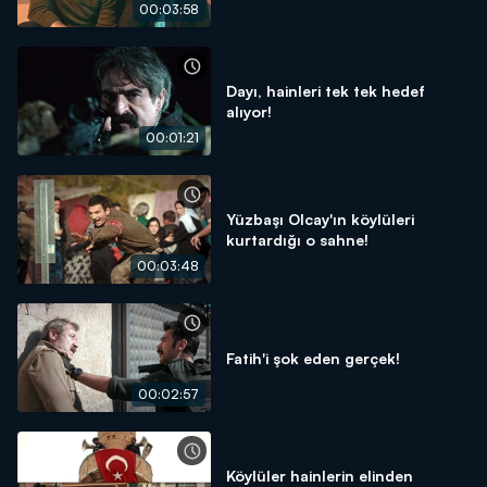
00:03:58
Dayı, hainleri tek tek hedef
alıyor!
00:01:21
Yüzbaşı Olcay'ın köylüleri
kurtardığı o sahne!
00:03:48
Fatih'i şok eden gerçek!
00:02:57
Köylüler hainlerin elinden