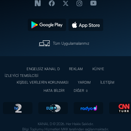
Tüm Uygulamalarımız
ENGELSİZ KANAL D
REKLAM
KÜNYE
İZLEYİCİ TEMSİLCİSİ
KİŞİSEL VERİLERİN KORUNMASI
YARDIM
İLETİŞİM
HATA BİLDİR
DİĞER
KANAL D © 2026. Her Hakkı Saklıdır.
Bilgi Toplumu Hizmetleri MKK tarafından sağlanmaktadır.