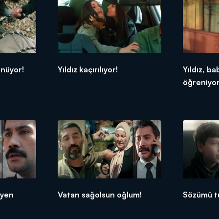
önüyor!
Yıldız kaçırılıyor!
Yıldız, ba
öğreniyor
eyen
Vatan sağolsun oğlum!
Sözümü t