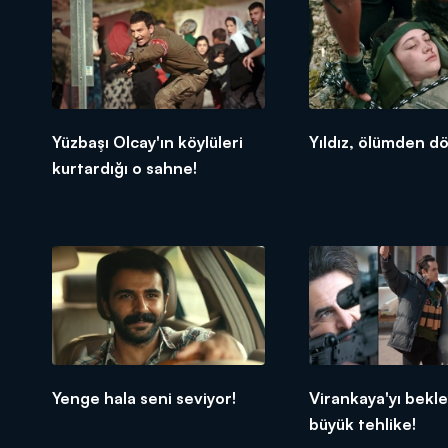
Yüzbaşı Olcay'ın köylüleri
Yıldız, ölümden d
kurtardığı o sahne!
Yenge hala seni seviyor!
Virankaya'yı bekl
büyük tehlike!