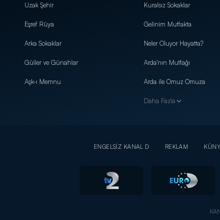
Uzak Şehir
Kuralsız Sokaklar
Eşref Rüya
Gelinim Mutfakta
Arka Sokaklar
Neler Oluyor Hayatta?
Güller ve Günahlar
Arda'nın Mutfağı
Aşk-ı Memnu
Arda ile Omuz Omuza
Daha Fazla
ENGELSİZ KANAL D
REKLAM
KÜN
KAN