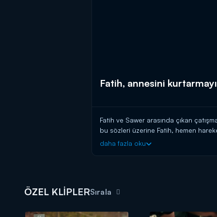
Fatih, annesini kurtarmayı
Fatih ve Sawer arasında çıkan çatışma
bu sözleri üzerine Fatih, hemen harek
için canla başla bir mücadele veriyor
daha fazla oku
ÖZEL KLİPLER
Sırala