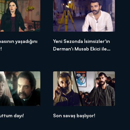
basının yaşadığını
Yeni Sezonda İsimsizler'in
!
Derman'ı Musab Ekici ile
Özel Röportaj
uttum dayı!
Son savaş başlıyor!