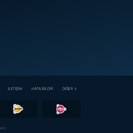
İLETİŞİM
HATA BİLDİR
DİĞER
dır.