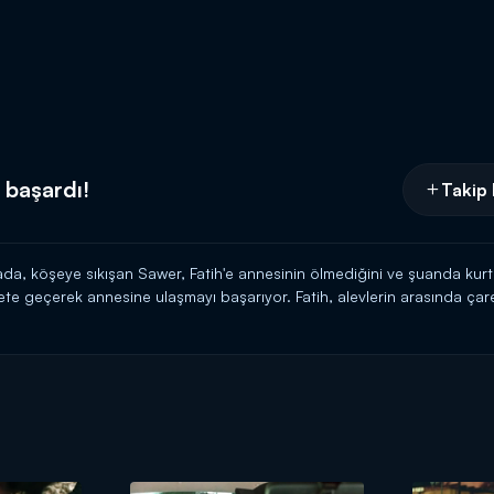
 başardı!
Takip 
da, köşeye sıkışan Sawer, Fatih'e annesinin ölmediğini ve şuanda kurta
ete geçerek annesine ulaşmayı başarıyor. Fatih, alevlerin arasında ça
 ve sonunda onu kurtarıyor.