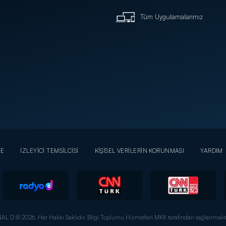
Tüm Uygulamalarımız
YE
İZLEYİCİ TEMSİLCİSİ
KİŞİSEL VERİLERİN KORUNMASI
YARDIM
AL D © 2026. Her Hakkı Saklıdır.
Bilgi Toplumu Hizmetleri MKK tarafından sağlanmakta