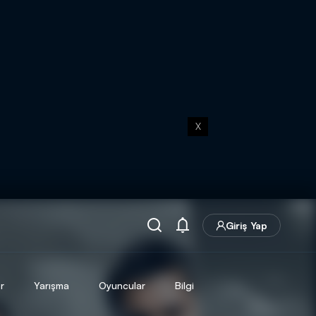
X
Giriş Yap
r
Yarışma
Oyuncular
Bilgi