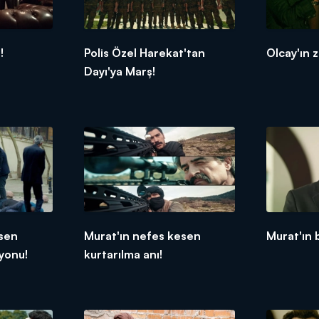
!
Polis Özel Harekat'tan
Olcay'ın 
Dayı'ya Marş!
esen
Murat'ın nefes kesen
Murat'ın 
yonu!
kurtarılma anı!