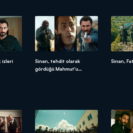
izleri
Sinan, tehdit olarak
Sinan, Fa
gördüğü Mahmut'u
öldürüyor!