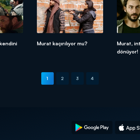
 kendini
Murat kaçırılıyor mu?
Murat, in
dönüyor!
1
2
3
4