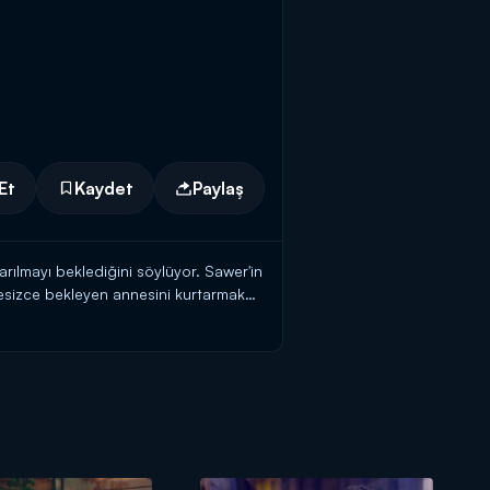
Et
Kaydet
Paylaş
rılmayı beklediğini söylüyor. Sawer'in
resizce bekleyen annesini kurtarmak