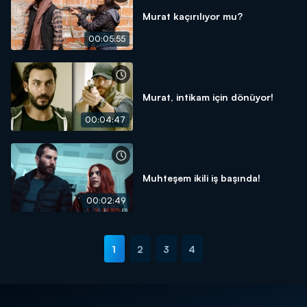
Murat kaçırılıyor mu?
00:05:55
Murat, intikam için dönüyor!
00:04:47
Muhteşem ikili iş başında!
00:02:49
1
2
3
4