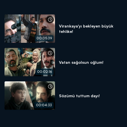
Virankaya'yı bekleyen büyük
tehlike!
00:05:39
Vatan sağolsun oğlum!
00:02:16
Sözümü tuttum dayı!
00:04:33