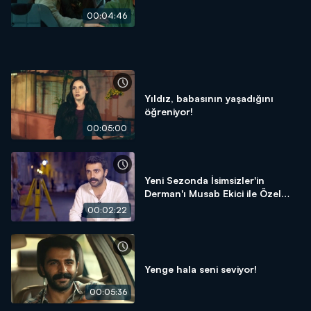
00:04:46
Yıldız, babasının yaşadığını
öğreniyor!
00:05:00
Yeni Sezonda İsimsizler'in
Derman'ı Musab Ekici ile Özel
Röportaj
00:02:22
Yenge hala seni seviyor!
00:05:36