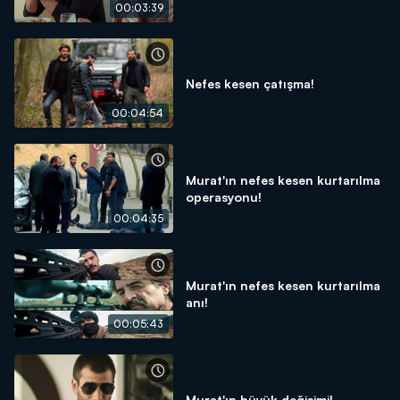
00:03:39
Nefes kesen çatışma!
00:04:54
Murat'ın nefes kesen kurtarılma
operasyonu!
00:04:35
Murat'ın nefes kesen kurtarılma
anı!
00:05:43
Murat'ın büyük değişimi!