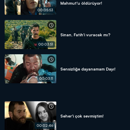
Mahmut'u öldürüyor!
00:05:53
Sinan, Fatih'i vuracak mı?
00:03:51
Sensizliğe dayanamam Dayı!
00:03:11
Seher'i çok sevmiştim!
00:02:46