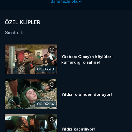
daha fazla oku
derinden etkiliyor!
ÖZEL KLİPLER
Sırala
Yüzbaşı Olcay'ın köylüleri
kurtardığı o sahne!
00:03:48
Yıldız, ölümden dönüyor!
00:03:24
Yıldız kaçırılıyor!