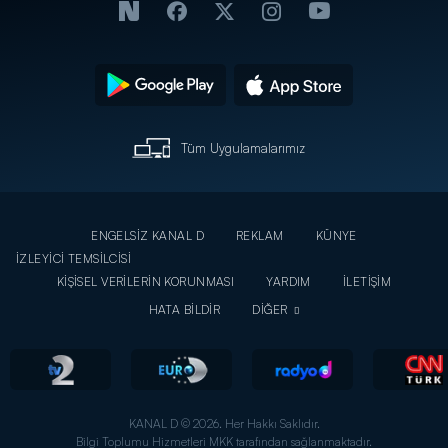
Tüm Uygulamalarımız
ENGELSİZ KANAL D
REKLAM
KÜNYE
İZLEYİCİ TEMSİLCİSİ
KİŞİSEL VERİLERİN KORUNMASI
YARDIM
İLETİŞİM
HATA BİLDİR
DİĞER
KANAL D © 2026. Her Hakkı Saklıdır.
Bilgi Toplumu Hizmetleri MKK tarafından sağlanmaktadır.