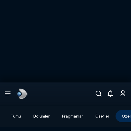
Arama
muhteşem ikili
ARAMA SONUÇLARI
Tümü
Bölümler
Fragmanlar
Özetler
Özel
DİĞER SONUÇLAR