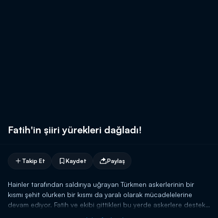
Fatih'in şiiri yürekleri dağladı!
Takip Et
Kaydet
Paylaş
Hainler tarafından saldırıya uğrayan Türkmen askerlerinin bir
kısmı şehit olurken bir kısmı da yaralı olarak mücadelelerine
devam ediyor. Fatih ve ekibi gittikleri bu yerde askerlere destek
olmaya çalışıyor. Bu sırada Fatih'in okuduğu şiir ise herkesi