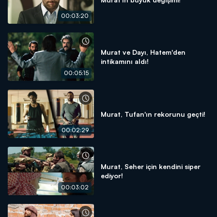
00:03:20
Murat ve Dayı, Hatem'den
intikamını aldı!
00:05:15
Murat, Tufan'ın rekorunu geçti!
00:02:29
Murat, Seher için kendini siper
ediyor!
00:03:02