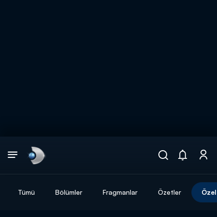
Arama
muhteşem ikili
ARAMA SONUÇLARI
Tümü
Bölümler
Fragmanlar
Özetler
Özel
DİĞER SONUÇLAR