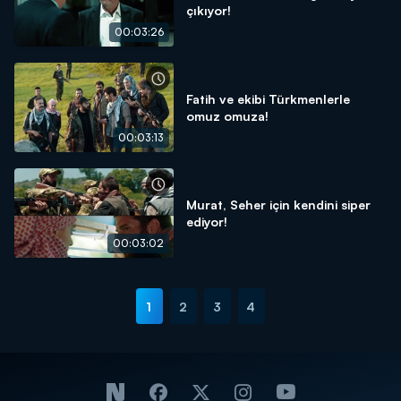
çıkıyor!
00:03:26
Fatih ve ekibi Türkmenlerle
omuz omuza!
00:03:13
Murat, Seher için kendini siper
ediyor!
00:03:02
1
2
3
4