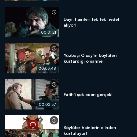
Dayı, hainleri tek tek hedef
alıyor!
00:01:21
Yüzbaşı Olcay'ın köylüleri
kurtardığı o sahne!
00:03:48
Fatih'i şok eden gerçek!
00:02:57
Köylüler hainlerin elinden
kurtuluyor!