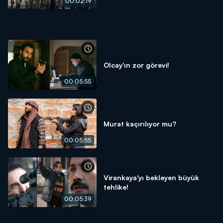
00:02:19
Olcay'ın zor görevi!
00:05:55
Murat kaçırılıyor mu?
00:05:55
Virankaya'yı bekleyen büyük
tehlike!
00:05:39