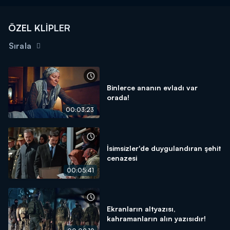
ÖZEL KLİPLER
Sırala
Binlerce ananın evladı var
orada!
00:03:23
İsimsizler'de duygulandıran şehit
cenazesi
00:05:41
Ekranların altyazısı,
kahramanların alın yazısıdır!