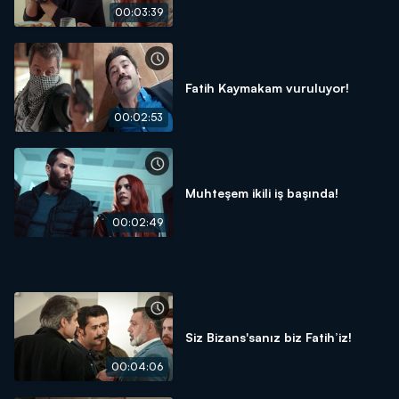
00:03:39
Fatih Kaymakam vuruluyor!
00:02:53
Muhteşem ikili iş başında!
00:02:49
Siz Bizans'sanız biz Fatih’iz!
00:04:06