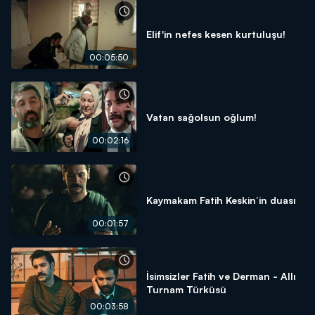
Elif'in nefes kesen kurtuluşu!
00:05:50
Vatan sağolsun oğlum!
00:02:16
Kaymakam Fatih Keskin’in duası
00:01:57
İsimsizler Fatih ve Derman - Allı
Turnam Türküsü
00:03:58