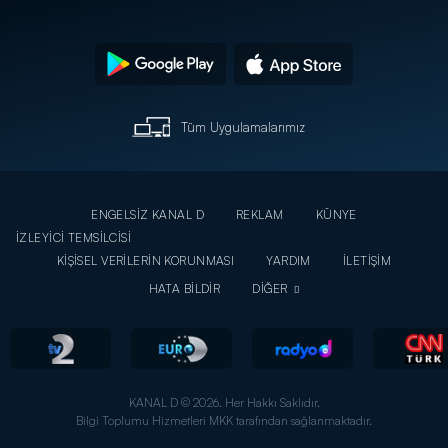
Tüm Uygulamalarımız
ENGELSİZ KANAL D
REKLAM
KÜNYE
İZLEYİCİ TEMSİLCİSİ
KİŞİSEL VERİLERİN KORUNMASI
YARDIM
İLETİŞİM
HATA BİLDİR
DİĞER
KANAL D © 2026. Her Hakkı Saklıdır.
Bilgi Toplumu Hizmetleri MKK tarafından sağlanmaktadır.