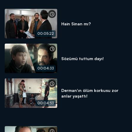
Hain Sinan mı?
00:05:22
Sözümü tuttum dayı!
00:04:33
Derman'ın ölüm korkusu zor
anlar yaşattı!
00:04:53