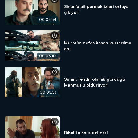
Sinan'a ait parmak izleri ortaya
çıkıyor!
00:03:54
Murat'ın nefes kesen kurtarılma
anı!
00:05:43
Sinan, tehdit olarak gördüğü
Mahmut'u öldürüyor!
00:05:53
Nikahta keramet var!