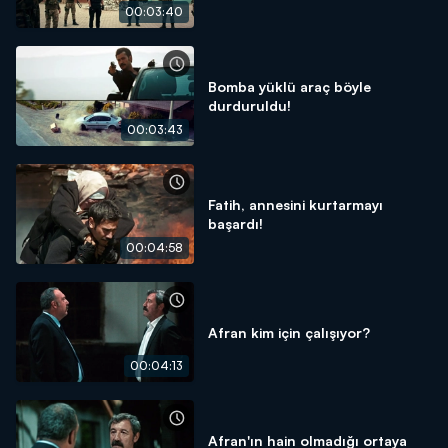
00:03:40
Bomba yüklü araç böyle
durduruldu!
00:03:43
Fatih, annesini kurtarmayı
başardı!
00:04:58
Afran kim için çalışıyor?
00:04:13
Afran'ın hain olmadığı ortaya