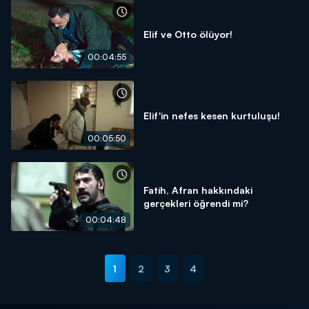
Elif ve Otto ölüyor!
00:04:55
Elif'in nefes kesen kurtuluşu!
00:05:50
Fatih, Afran hakkındaki
gerçekleri öğrendi mi?
00:04:48
1
2
3
4