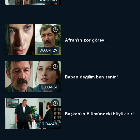
Afran'ın zor görevi!
00:04:29
Baban değilim ben senin!
00:04:31
Başkan'ın ölümündeki büyük sır!
00:04:48