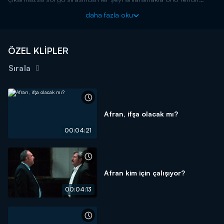
ediyor. Mahmut'un bu tehditi karşısında panik olan Sinan durumu
daha fazla oku
önce Otto'ya sonra ise yeni savcıya anlatıyor. İş birliği ile
Mahmut'u içerden çıkaran Sinan, onu savcıya götürürken yolda
hazırlanan pusu ile Mahmut'un ölmesine neden oluyor.
ÖZEL KLİPLER
Sırala
Afran, ifşa olacak mı?
00:04:21
Afran kim için çalışıyor?
00:04:13