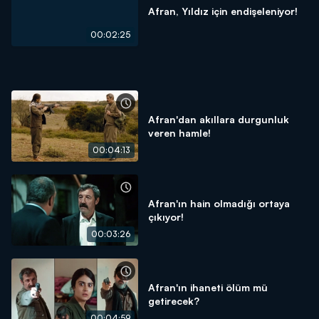
Afran, Yıldız için endişeleniyor!
00:02:25
Afran'dan akıllara durgunluk
veren hamle!
00:04:13
Afran'ın hain olmadığı ortaya
çıkıyor!
00:03:26
Afran'ın ihaneti ölüm mü
getirecek?
00:04:59