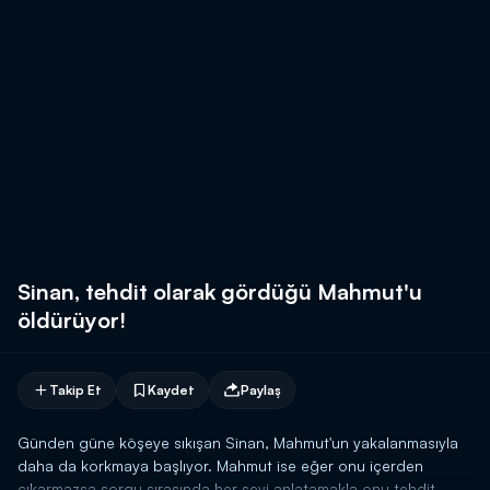
Sinan, tehdit olarak gördüğü Mahmut'u
öldürüyor!
Takip Et
Kaydet
Paylaş
Günden güne köşeye sıkışan Sinan, Mahmut'un yakalanmasıyla
daha da korkmaya başlıyor. Mahmut ise eğer onu içerden
çıkarmazsa sorgu sırasında her şeyi anlatamakla onu tehdit