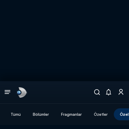
Arama
muhteşem ikili
ARAMA SONUÇLARI
Tümü
Bölümler
Fragmanlar
Özetler
Özel
DİĞER SONUÇLAR