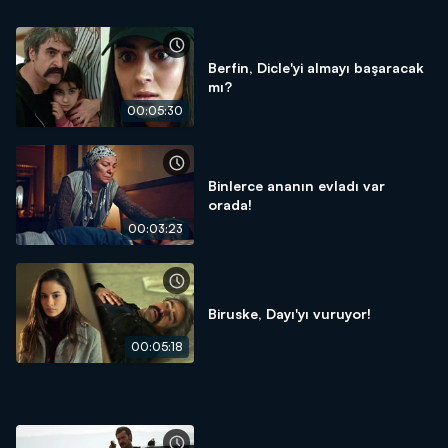
Berfin, Dicle'yi almayı başaracak
mı?
00:05:30
Binlerce ananın evladı var
orada!
00:03:23
Biruske, Dayı'yı vuruyor!
00:05:18