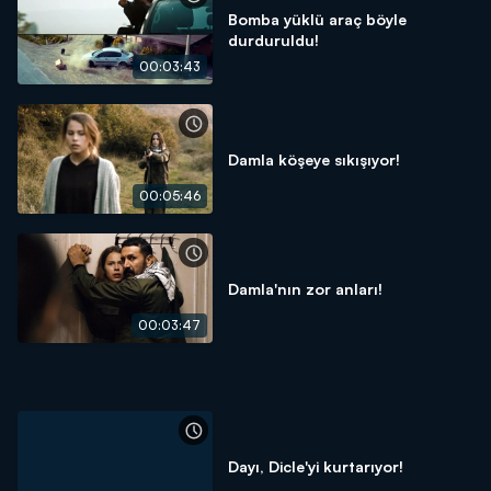
Bomba yüklü araç böyle
durduruldu!
00:03:43
Damla köşeye sıkışıyor!
00:05:46
Damla'nın zor anları!
00:03:47
Dayı, Dicle'yi kurtarıyor!