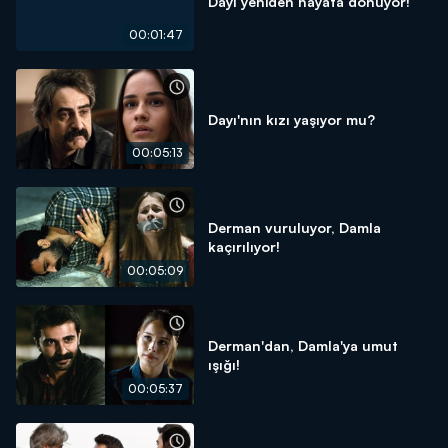
Dayı yeniden hayata dönüyor!
00:01:47
Dayı'nın kızı yaşıyor mu?
00:05:13
Derman vuruluyor, Damla
kaçırılıyor!
00:05:09
Derman'dan, Damla'ya umut
ışığı!
00:05:37