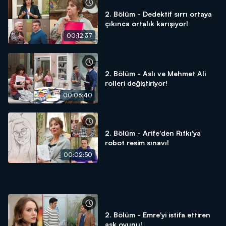
2. Bölüm - Dedektif sırrı ortaya
çıkınca ortalık karışıyor!
00:12:37
2. Bölüm - Aslı ve Mehmet Ali
rolleri değiştiriyor!
00:06:40
2. Bölüm - Arife'den Rıfkı'ya
robot resim sınavı!
00:02:50
2. Bölüm - Emre'yi istifa ettiren
aşk oyunu!