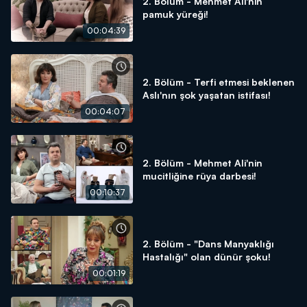
2. Bölüm - Mehmet Ali'nin
pamuk yüreği!
00:04:39
2. Bölüm - Terfi etmesi beklenen
Aslı'nın şok yaşatan istifası!
00:04:07
2. Bölüm - Mehmet Ali'nin
mucitliğine rüya darbesi!
00:10:37
2. Bölüm - "Dans Manyaklığı
Hastalığı" olan dünür şoku!
00:01:19