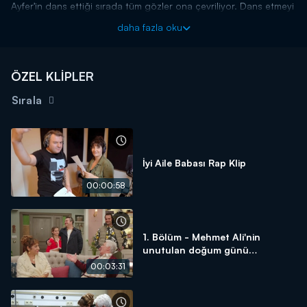
Ayfer'in dans ettiği sırada tüm gözler ona çevriliyor. Dans etmeyi
bırakamayan Ayfer, oynamaya devam ediyor. Mehmet Ali ise
daha fazla oku
durumu fark ediyor ve acilen Ayfer'i hastaneye götürmeleri
gerektiğini söylüyor. Çünkü Ayfer, babası gibi dans manyaklığı
hastalığına yakalanmıştır.
ÖZEL KLİPLER
İyi Aile Babası yeni bölümüyle perşembe saat 20.00'da Kanal
D'de!
Sırala
İyi Aile Babası Rap Klip
00:00:58
1. Bölüm - Mehmet Ali'nin
unutulan doğum günü
kutlaması!
00:03:31