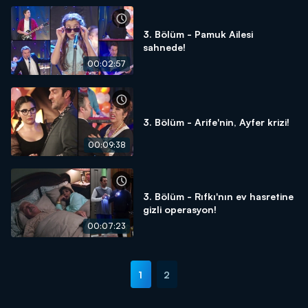
3. Bölüm - Pamuk Ailesi
sahnede!
00:02:57
3. Bölüm - Arife'nin, Ayfer krizi!
00:09:38
3. Bölüm - Rıfkı'nın ev hasretine
gizli operasyon!
00:07:23
1
2