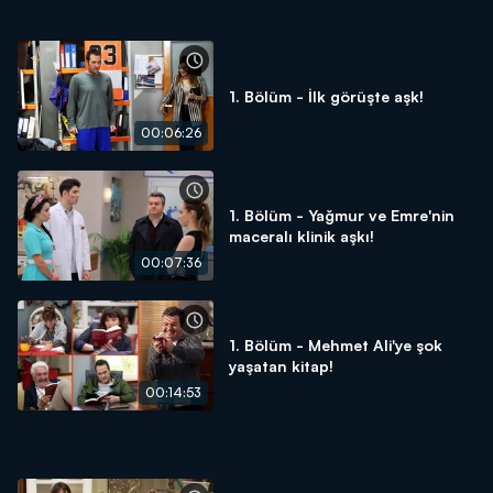
1. Bölüm - İlk görüşte aşk!
00:06:26
1. Bölüm - Yağmur ve Emre'nin
maceralı klinik aşkı!
00:07:36
1. Bölüm - Mehmet Ali'ye şok
yaşatan kitap!
00:14:53