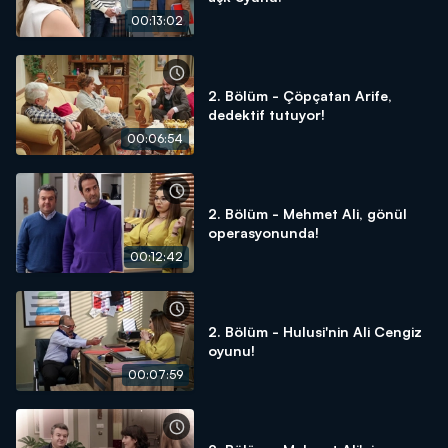
00:13:02
2. Bölüm - Çöpçatan Arife,
dedektif tutuyor!
00:06:54
2. Bölüm - Mehmet Ali, gönül
operasyonunda!
00:12:42
2. Bölüm - Hulusi'nin Ali Cengiz
oyunu!
00:07:59