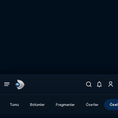
Arama
muhteşem ikili
ARAMA SONUÇLARI
Tümü
Bölümler
Fragmanlar
Özetler
Özel
DİĞER SONUÇLAR