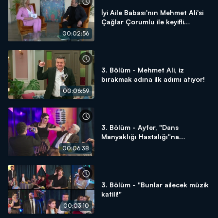
İyi Aile Babası'nın Mehmet Ali'si
Çağlar Çorumlu ile keyifli
röportaj!
00:02:56
3. Bölüm - Mehmet Ali, iz
bırakmak adına ilk adımı atıyor!
00:06:59
3. Bölüm - Ayfer, "Dans
Manyaklığı Hastalığı"na
yakalanıyor!
00:06:38
3. Bölüm - "Bunlar ailecek müzik
katili!"
00:03:10