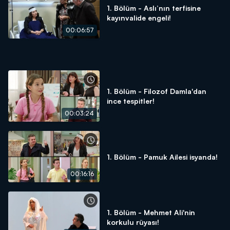
1. Bölüm - Aslı’nın terfisine
kayınvalide engeli!
00:06:57
1. Bölüm - Filozof Damla'dan
ince tespitler!
00:03:24
1. Bölüm - Pamuk Ailesi isyanda!
00:16:16
1. Bölüm - Mehmet Ali'nin
korkulu rüyası!