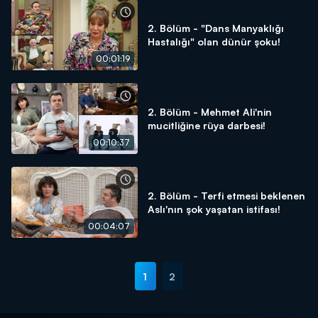
2. Bölüm - "Dans Manyaklığı
Hastalığı" olan dünür şoku!
00:01:19
2. Bölüm - Mehmet Ali'nin
mucitliğine rüya darbesi!
00:10:37
2. Bölüm - Terfi etmesi beklenen
Aslı'nın şok yaşatan istifası!
00:04:07
1
2