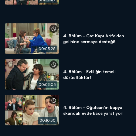
4. Bölüm - Çat Kapı Arife'den
gelinine sermaye desteği!
00:05:28
4. Bölüm - Evliliğin temeli
dürüstlüktür!
00:03:05
4. Bölüm - Oğulcan'ın kopya
skandalı evde kaos yaratıyor!
00:10:30