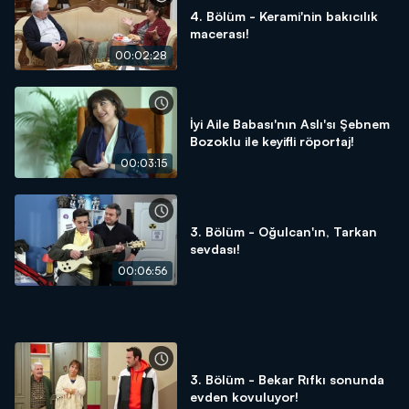
4. Bölüm - Kerami'nin bakıcılık
macerası!
00:02:28
İyi Aile Babası'nın Aslı'sı Şebnem
Bozoklu ile keyifli röportaj!
00:03:15
3. Bölüm - Oğulcan'ın, Tarkan
sevdası!
00:06:56
3. Bölüm - Bekar Rıfkı sonunda
evden kovuluyor!