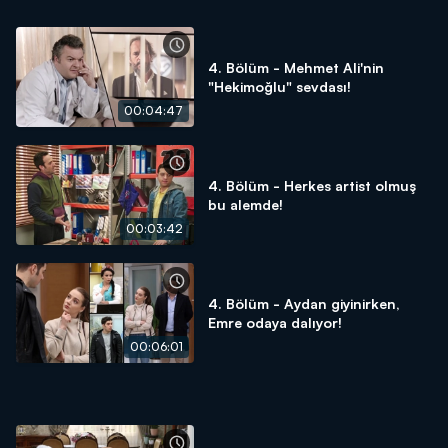
4. Bölüm - Mehmet Ali'nin
"Hekimoğlu" sevdası!
00:04:47
4. Bölüm - Herkes artist olmuş
bu alemde!
00:03:42
4. Bölüm - Aydan giyinirken,
Emre odaya dalıyor!
00:06:01