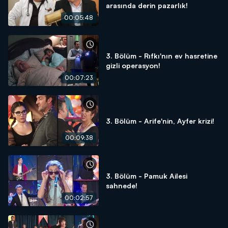
arasında derin pazarlık!
00:05:48
3. Bölüm - Rıfkı'nın ev hasretine
gizli operasyon!
00:07:23
3. Bölüm - Arife'nin, Ayfer krizi!
00:09:38
3. Bölüm - Pamuk Ailesi
sahnede!
00:02:57