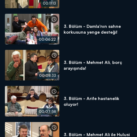
00:11:13
3. Bölüm - Damla'nın sahne
korkusuna yenge desteği!
00:06:22
3. Bölüm - Mehmet Ali, borç
arayışında!
00:08:33
3. Bölüm - Arife hastanelik
oluyor!
00:07:58
3. Bölüm - Mehmet Ali ile Hulusi