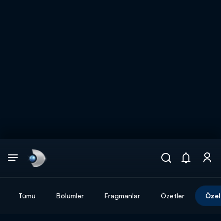
Arama
muhteşem ikili
ARAMA SONUÇLARI
Tümü
Bölümler
Fragmanlar
Özetler
Özel
DİĞER SONUÇLAR