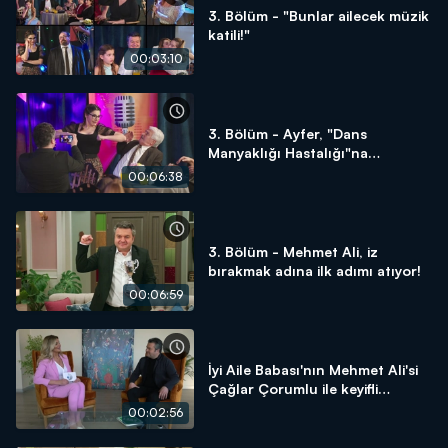
3. Bölüm - "Bunlar ailecek müzik
katili!"
00:03:10
3. Bölüm - Ayfer, "Dans
Manyaklığı Hastalığı"na
yakalanıyor!
00:06:38
3. Bölüm - Mehmet Ali, iz
bırakmak adına ilk adımı atıyor!
00:06:59
İyi Aile Babası'nın Mehmet Ali'si
Çağlar Çorumlu ile keyifli
röportaj!
00:02:56