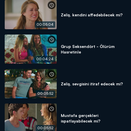
Zeliş, kendini affedebilecek mi?
00:05:04
Grup Seksendört - Ölürüm
Hasretinle
00:04:24
Zeliş, sevgisini itiraf edecek mi?
00:05:52
Mustafa gerçekleri
ispatlayabilecek mi?
00:05:52