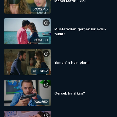
Mabel Matiz - Gel
00:02:40
Mustafa'dan gerçek bir evlilik
teklifi!
00:04:08
Yaman'ın hain planı!
00:04:32
Gerçek katil kim?
00:05:52