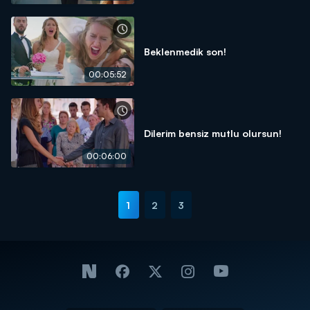
Beklenmedik son!
00:05:52
Dilerim bensiz mutlu olursun!
00:06:00
1
2
3