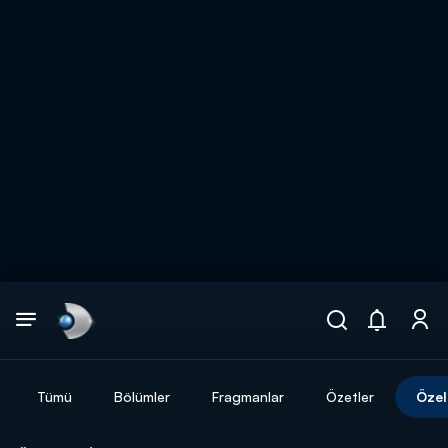
Arama
muhteşem ikili
ARAMA SONUÇLARI
Tümü
Bölümler
Fragmanlar
Özetler
Özel
DİĞER SONUÇLAR