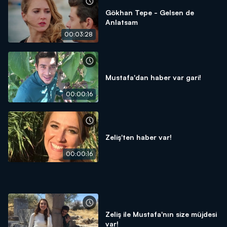
Gökhan Tepe - Gelsen de
Anlatsam
00:03:28
Mustafa'dan haber var gari!
00:00:16
Zeliş'ten haber var!
00:00:16
Zeliş ile Mustafa'nın size müjdesi
var!