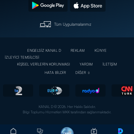
Tüm Uygulamalarımız
ENGELSİZ KANAL D
REKLAM
KÜNYE
İZLEYİCİ TEMSİLCİSİ
KİŞİSEL VERİLERİN KORUNMASI
YARDIM
İLETİŞİM
HATA BİLDİR
DİĞER
KANAL D © 2026. Her Hakkı Saklıdır.
Bilgi Toplumu Hizmetleri MKK tarafından sağlanmaktadır.
CANLI