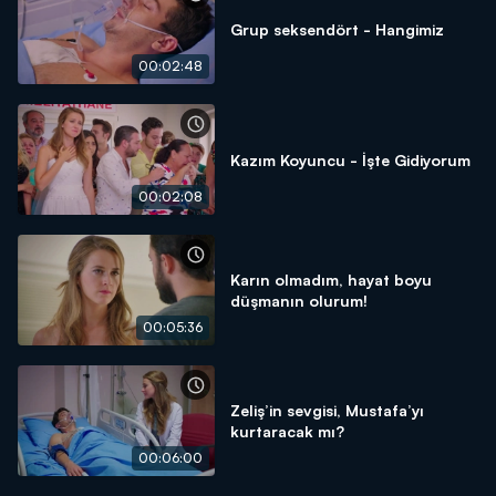
Grup seksendört - Hangimiz
00:02:48
Kazım Koyuncu - İşte Gidiyorum
00:02:08
Karın olmadım, hayat boyu
düşmanın olurum!
00:05:36
Zeliş’in sevgisi, Mustafa’yı
kurtaracak mı?
00:06:00