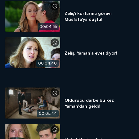
Zeliş'i kurtarma görevi
Mustafa'ya düştü!
00:04:56
Zeliş, Yaman’a evet diyor!
00:04:40
Öldürücü darbe bu kez
Yaman'dan geldi!
00:05:44