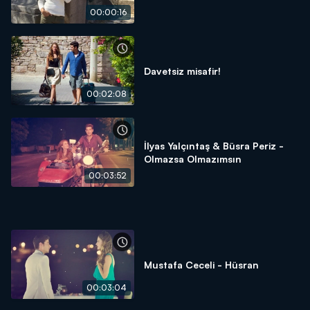
00:00:16
Davetsiz misafir!
00:02:08
İlyas Yalçıntaş & Büsra Periz -
Olmazsa Olmazımsın
00:03:52
Mustafa Ceceli - Hüsran
00:03:04