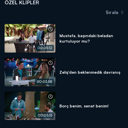
ÖZEL KLIPLER
Sırala
Mustafa, başındaki beladan
kurtuluyor mu?
00:05:12
Zeliş'den beklenmedik davranış
00:03:58
Borç benim, senet benim!
00:05:15