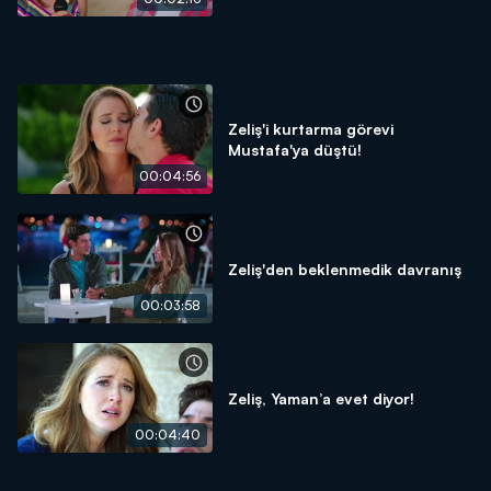
Zeliş'i kurtarma görevi
Mustafa'ya düştü!
00:04:56
Zeliş'den beklenmedik davranış
00:03:58
Zeliş, Yaman’a evet diyor!
00:04:40