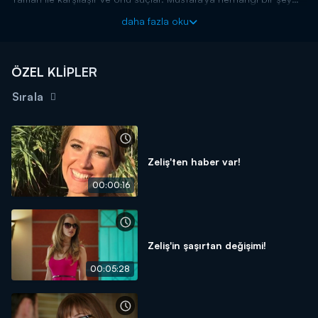
olduğu takdirde artık düşmanı olacağını söyler.
daha fazla oku
ÖZEL KLİPLER
Sırala
Zeliş'ten haber var!
00:00:16
Zeliş'in şaşırtan değişimi!
00:05:28