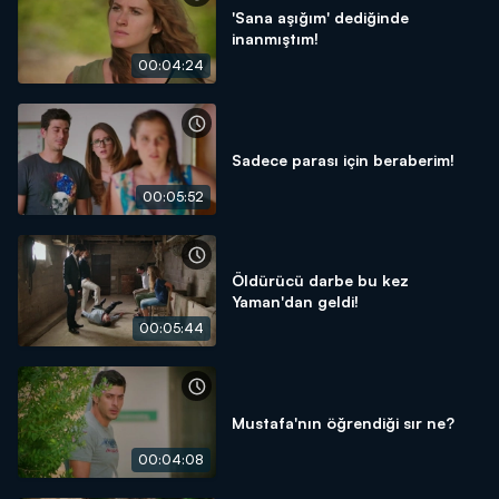
'Sana aşığım' dediğinde
inanmıştım!
00:04:24
Sadece parası için beraberim!
00:05:52
Öldürücü darbe bu kez
Yaman'dan geldi!
00:05:44
Mustafa'nın öğrendiği sır ne?
00:04:08