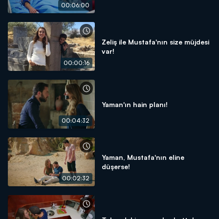
00:06:00
Zeliş ile Mustafa'nın size müjdesi
var!
00:00:16
Yaman'ın hain planı!
00:04:32
Yaman, Mustafa'nın eline
düşerse!
00:02:32