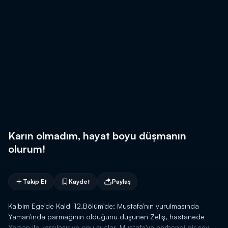
Karın olmadım, hayat boyu düşmanın
olurum!
Takip Et
Kaydet
Paylaş
Kalbim Ege'de Kaldı 12.Bölüm'de; Mustafa'nın vurulmasında
Yaman'ında parmağının olduğunu düşünen Zeliş, hastanede
Yaman ile karşılaşır ve onu suçlar. Mustafa'ya herhangi bir şey