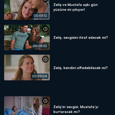
Zeliş ve Mustafa aşkı gün
yüzüne mi çıkıyor!
00:05:12
Zeliş, sevgisini itiraf edecek mi?
00:05:52
Zeliş, kendini affedebilecek mi?
00:05:04
Zeliş’in sevgisi, Mustafa’yı
kurtaracak mı?