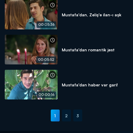
Mustafa'dan, Zeliş'e ilan-ı aşk
00:05:36
Mustafa'dan romantik jest
00:05:52
Mustafa'dan haber var gari!
00:00:16
1
2
3