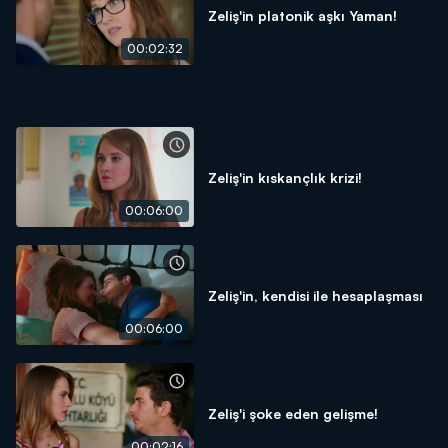
Zeliş'in platonik aşkı Yaman!
00:02:32
Zeliş'in kıskançlık krizi!
00:06:00
Zeliş'in, kendisi ile hesaplaşması
00:06:00
Zeliş'i şoke eden gelişme!
00:02:16