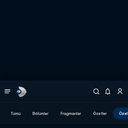
Arama
muhteşem ikili
ARAMA SONUÇLARI
Tümü
Bölümler
Fragmanlar
Özetler
Özel
DİĞER SONUÇLAR