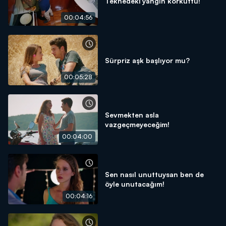
Teknedeki yangın korkuttu!
00:04:56
Sürpriz aşk başlıyor mu?
00:05:28
Sevmekten asla
vazgeçmeyeceğim!
00:04:00
Sen nasıl unuttuysan ben de
öyle unutacağım!
00:04:16