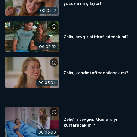
yüzüne mi çıkıyor!
00:05:12
Zeliş, sevgisini itiraf edecek mi?
00:05:52
Zeliş, kendini affedebilecek mi?
00:05:04
Zeliş’in sevgisi, Mustafa’yı
kurtaracak mı?
00:06:00