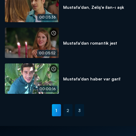
Mustafa'dan, Zeliş'e ilan-ı aşk
00:05:36
Mustafa'dan romantik jest
00:05:52
Mustafa'dan haber var gari!
00:00:16
1
2
3