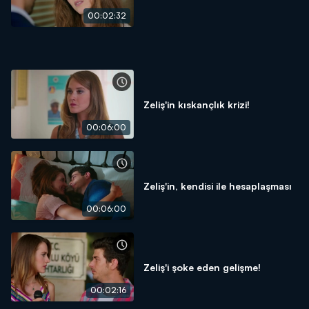
00:02:32
Zeliş'in kıskançlık krizi!
00:06:00
Zeliş'in, kendisi ile hesaplaşması
00:06:00
Zeliş'i şoke eden gelişme!
00:02:16