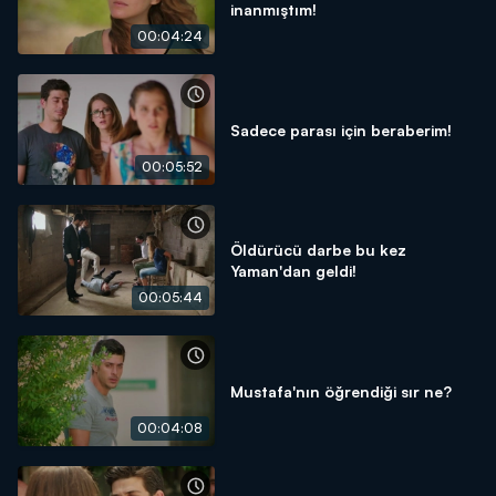
inanmıştım!
00:04:24
Sadece parası için beraberim!
00:05:52
Öldürücü darbe bu kez
Yaman'dan geldi!
00:05:44
Mustafa'nın öğrendiği sır ne?
00:04:08