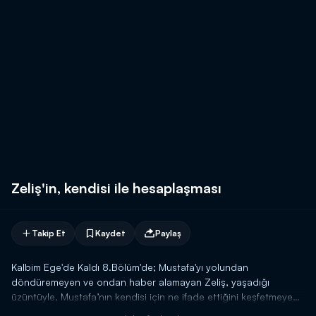
Zeliş'in, kendisi ile hesaplaşması
Takip Et
Kaydet
Paylaş
Kalbim Ege'de Kaldı 8.Bölüm'de; Mustafa'yı yolundan
döndüremeyen ve ondan haber alamayan Zeliş, yaşadığı
üzüntüyle, Mustafa’nın kendisi için ne ifade ettiğini keşfetmeye
başlar.