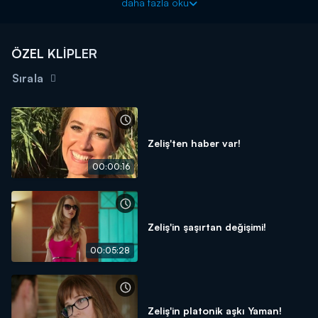
daha fazla oku
ÖZEL KLİPLER
Sırala
Zeliş'ten haber var!
00:00:16
Zeliş'in şaşırtan değişimi!
00:05:28
Zeliş'in platonik aşkı Yaman!