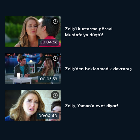
Zeliş'i kurtarma görevi
Mustafa'ya düştü!
00:04:56
Zeliş'den beklenmedik davranış
00:03:58
Zeliş, Yaman’a evet diyor!
00:04:40