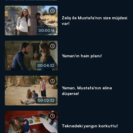
Zeliş ile Mustafa'nın size müjdesi
var!
00:00:16
Yaman'ın hain planı!
00:04:32
Yaman, Mustafa'nın eline
düşerse!
00:02:32
Teknedeki yangın korkuttu!