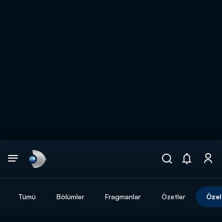
Arama
muhteşem ikili
ARAMA SONUÇLARI
Tümü
Bölümler
Fragmanlar
Özetler
Özel
DİĞER SONUÇLAR