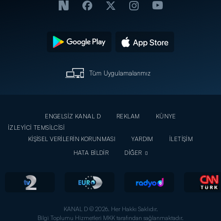
Tüm Uygulamalarımız
ENGELSİZ KANAL D
REKLAM
KÜNYE
İZLEYİCİ TEMSİLCİSİ
KİŞİSEL VERİLERİN KORUNMASI
YARDIM
İLETİŞİM
HATA BİLDİR
DİĞER
KANAL D © 2026. Her Hakkı Saklıdır.
Bilgi Toplumu Hizmetleri MKK tarafından sağlanmaktadır.