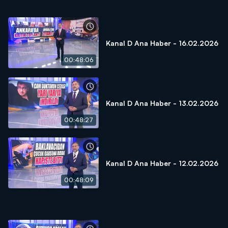
Kanal D Ana Haber - 16.02.2026
00:48:06
Kanal D Ana Haber - 13.02.2026
00:48:27
Kanal D Ana Haber - 12.02.2026
00:48:09