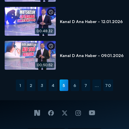
Kanal D Ana Haber - 12.01.2026
00:48:32
Kanal D Ana Haber - 09.01.2026
00:50:52
1
2
3
4
5
6
7
...
70