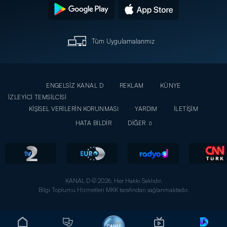
Tüm Uygulamalarımız
ENGELSİZ KANAL D
REKLAM
KÜNYE
İZLEYİCİ TEMSİLCİSİ
KİŞİSEL VERİLERİN KORUNMASI
YARDIM
İLETİŞİM
HATA BİLDİR
DİĞER
KANAL D © 2026. Her Hakkı Saklıdır.
Bilgi Toplumu Hizmetleri MKK tarafından sağlanmaktadır.
CANLI