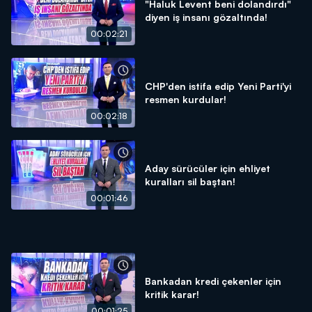
"Haluk Levent beni dolandırdı"
diyen iş insanı gözaltında!
00:02:21
CHP'den istifa edip Yeni Parti'yi
resmen kurdular!
00:02:18
Aday sürücüler için ehliyet
kuralları sil baştan!
00:01:46
Bankadan kredi çekenler için
kritik karar!
00:01:25