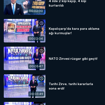
4 ilde 2 kişi kayıp, 4 kişi
kurtarıldı
00:02:00
Kapalıçarşı'da kara para aklama
ağı kurmuşlar!
00:02:04
NATO Zirvesi rüzgar gibi geçti!
00:05:47
Tarihi Zirve, tarihi kararlarla
sona erdi!
00:03:49