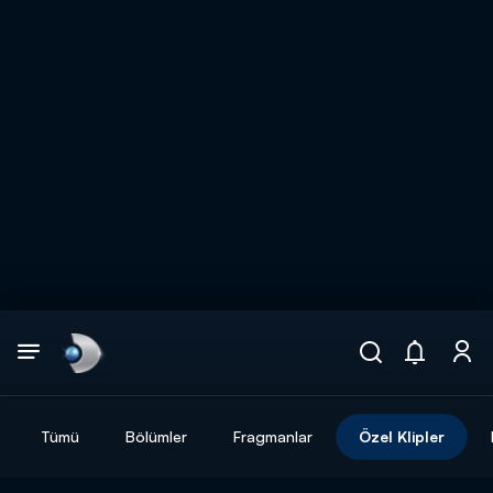
Arama
muhteşem ikili
ARAMA SONUÇLARI
Tümü
Bölümler
Fragmanlar
Özel Klipler
DİĞER SONUÇLAR