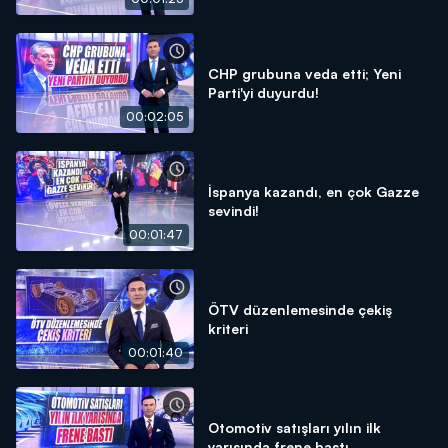
CHP grubuna veda etti; Yeni
Parti'yi duyurdu!
00:02:05
İspanya kazandı, en çok Gazze
sevindi!
00:01:47
ÖTV düzenlemesinde çekiş
kriteri
00:01:40
Otomotiv satışları yılın ilk
yarısında frene bastı