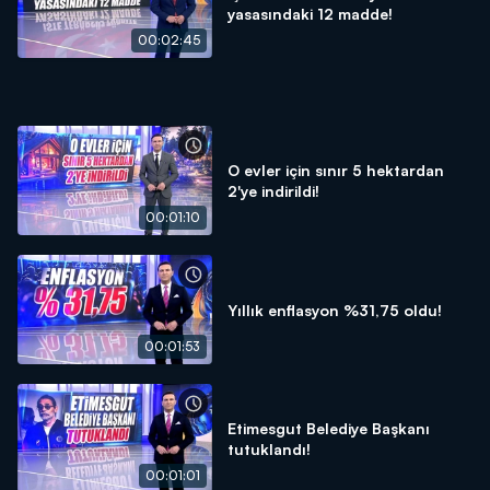
yasasındaki 12 madde!
00:02:45
O evler için sınır 5 hektardan
2'ye indirildi!
00:01:10
Yıllık enflasyon %31,75 oldu!
00:01:53
Etimesgut Belediye Başkanı
tutuklandı!
00:01:01