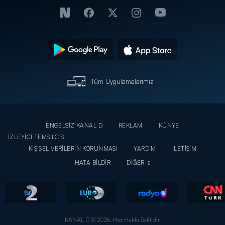
Tüm Uygulamalarımız
ENGELSİZ KANAL D
REKLAM
KÜNYE
İZLEYİCİ TEMSİLCİSİ
KİŞİSEL VERİLERİN KORUNMASI
YARDIM
İLETİŞİM
HATA BİLDİR
DİĞER
KANAL D © 2026. Her Hakkı Saklıdır.