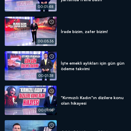
00:01:48
İrade bizim, zafer bizim!
00:05:36
İşte emekli aylıkları için gün gün
ödeme takvimi
00:01:38
"Kırmızılı Kadın"ın dizilere konu
olan hikayesi
00:01:58