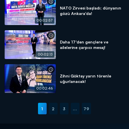
NATO Zirvesi başladı; dünyanın
gözü Ankara'da!
00:02:57
Daha 17'den gençlere ve
ailelerine çarpıcı mesaj!
00:02:13
Zihni Göktay yarın törenle
uğurlanacak!
00:02:46
1
2
3
...
79