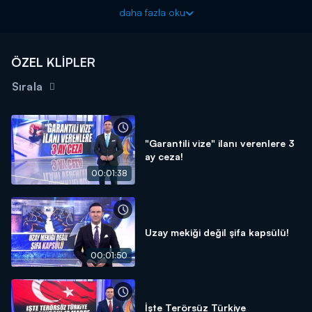
dışarı attı. Detaylar Kanal D Ana Haber'de!
daha fazla oku
Kanal D Haber, hafta içi her akşam Kanal D'de!
ÖZEL KLİPLER
Sırala
"Garantili vize" ilanı verenlere 3
ay ceza!
00:01:38
Uzay mekiği değil şifa kapsülü!
00:01:50
İşte Terörsüz Türkiye