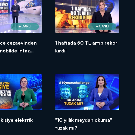
CANLI
CANLI
nce cezaevinden
1 haftada 50 TL artıp rekor
omobilde infaz
kırdı!
kişiye elektrik
"10 yıllık meydan okuma"
tuzak mı?