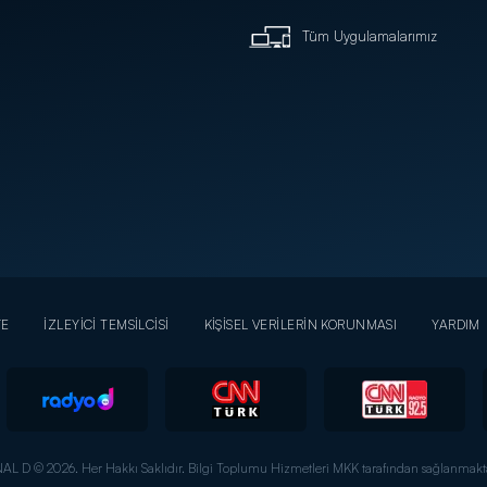
Tüm Uygulamalarımız
YE
İZLEYİCİ TEMSİLCİSİ
KİŞİSEL VERİLERİN KORUNMASI
YARDIM
AL D © 2026. Her Hakkı Saklıdır.
Bilgi Toplumu Hizmetleri MKK tarafından sağlanmakta