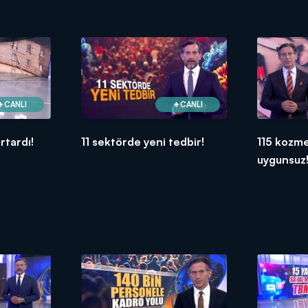
CANLI
CANLI
urtardı!
11 sektörde yeni tedbir!
115 kozme
uygunsuz