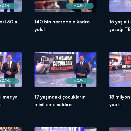
CANLI
CANLI
esi 30'a
140 bin personele kadro
15 yaş al
yolu!
yasağı T
CANLI
CANLI
al medya
17 yaşındaki çocukların
18 milyon
ı!
misilleme saldırısı
yaptı!