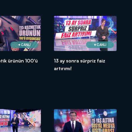
CANLI
CANLI
tik ürünün 100'ü
13 ay sonra sürpriz faiz
!
artırımı!