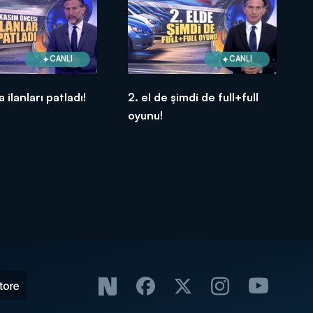
CANLI
CANLI
a ilanları patladı!
2. el de şimdi de full+full
oyunu!