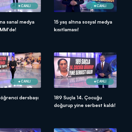
CANLI
CANLI
tına sanal medya
15 yaş altına sosyal medya
BMM'de!
kısıtlaması!
CANLI
CANLI
 öğrenci dersbaşı
189 Suçla 14. Çocuğu
doğurup yine serbest kaldı!