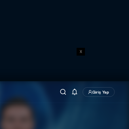
X
Giriş Yap