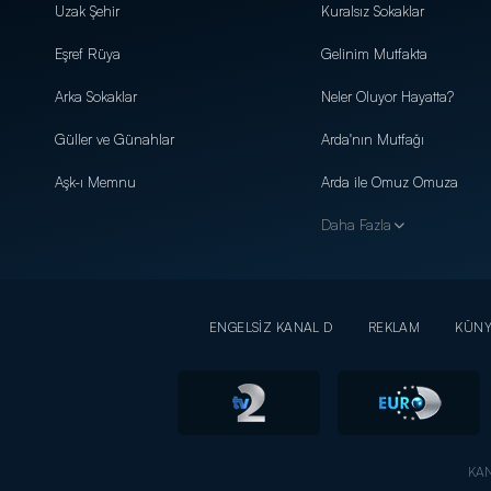
Uzak Şehir
Kuralsız Sokaklar
Eşref Rüya
Gelinim Mutfakta
Arka Sokaklar
Neler Oluyor Hayatta?
Güller ve Günahlar
Arda'nın Mutfağı
Aşk-ı Memnu
Arda ile Omuz Omuza
Daha Fazla
ENGELSİZ KANAL D
REKLAM
KÜN
KAN