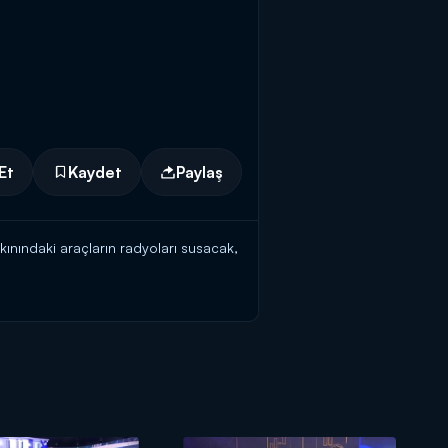
Et
Kaydet
Paylaş
ınındaki araçların radyoları susacak,