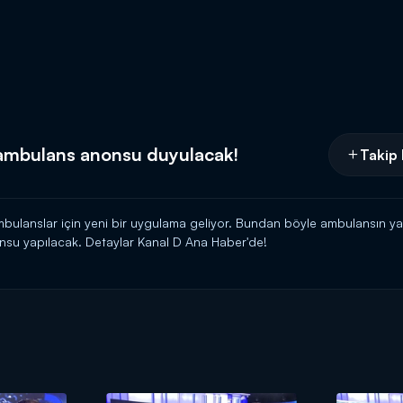
 ambulans anonsu duyulacak!
Takip 
mbulanslar için yeni bir uygulama geliyor. Bundan böyle ambulansın yak
nsu yapılacak. Detaylar Kanal D Ana Haber'de!
Kanal D'de!