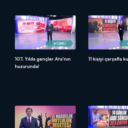
CANLI
107. Yılda gençler Ata'nın
11 kişiyi çarşafla k
huzurunda!