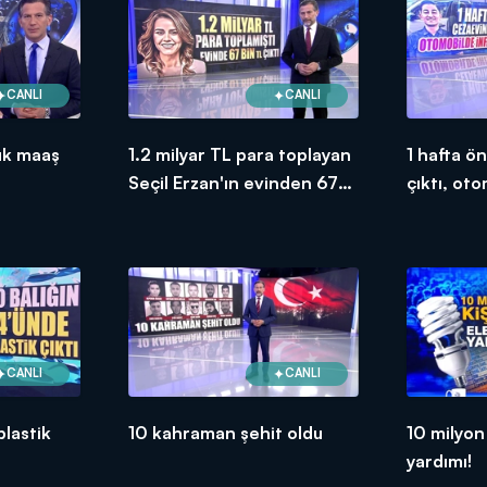
CANLI
CANLI
ük maaş
1.2 milyar TL para toplayan
1 hafta ö
Seçil Erzan'ın evinden 67
çıktı, ot
bin TL çıktı!
edildi
CANLI
CANLI
plastik
10 kahraman şehit oldu
10 milyon 
yardımı!