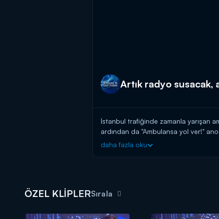
Artık radyo susacak,
İstanbul trafiğinde zamanla yarışan a
ardından da "Ambulansa yol ver!" ano
daha fazla oku
Kanal D Haber, hafta içi her akşam 
ÖZEL KLİPLER
Sırala