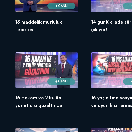
CANLI
13 maddelik mutluluk
14 günlük iade sür
reçetesi!
çıkıyor!
CANLI
16 Hakem ve 2 kulüp
16 yaş altına sosy
yöneticisi gözaltında
ve oyun kısıtlamas