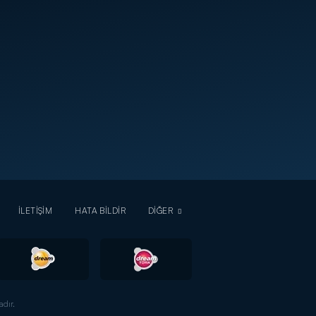
İLETİŞİM
HATA BİLDİR
DİĞER
dır.