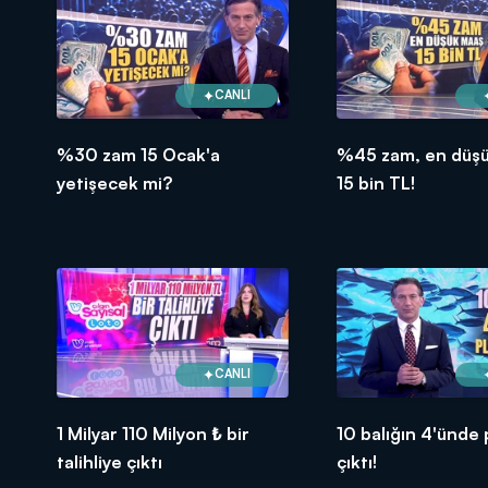
CANLI
%30 zam 15 Ocak'a
%45 zam, en düş
yetişecek mi?
15 bin TL!
CANLI
1 Milyar 110 Milyon ₺ bir
10 balığın 4'ünde 
talihliye çıktı
çıktı!