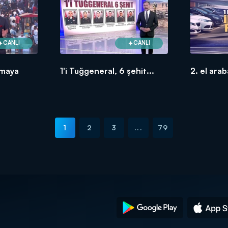
CANLI
CANLI
amaya
1'i Tuğgeneral, 6 şehit...
2. el arab
1
2
3
...
79