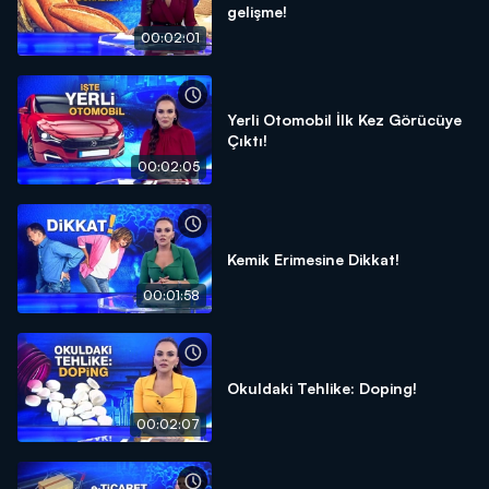
gelişme!
00:02:01
Yerli Otomobil İlk Kez Görücüye
Çıktı!
00:02:05
Kemik Erimesine Dikkat!
00:01:58
Okuldaki Tehlike: Doping!
00:02:07