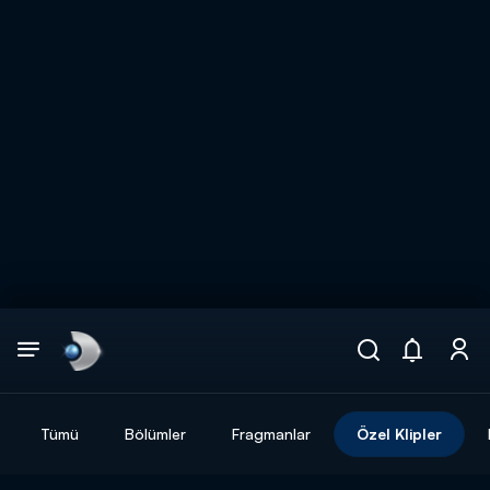
Arama
muhteşem ikili
ARAMA SONUÇLARI
Tümü
Bölümler
Fragmanlar
Özel Klipler
DİĞER SONUÇLAR