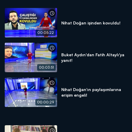
Nihat Doğan işinden kovuldu!
00:05:22
Buket Aydın'dan Fatih Altaylı'ya
yanıt!
00:03:51
Nihat Doğan'ın paylaşımlarına
erişim engeli!
00:00:29