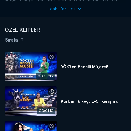
anonsu yapılacak. Detaylar Kanal D Ana Haber'de!
daha fazla oku
Kanal D Haber, hafta içi her akşam Kanal D'de!
ÖZEL KLİPLER
Sırala
YÖK'ten Bedelli Müjdesi!
00:01:47
Kurbanlık keçi, E-5'i karıştırdı!
00:01:10