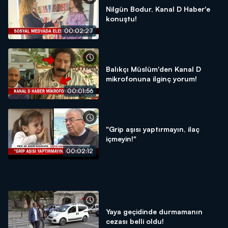
Nilgün Bodur, Kanal D Haber'e
konuştu!
00:02:27
Balıkçı Müslüm'den Kanal D
mikrofonuna ilginç yorum!
00:01:56
"Grip aşısı yaptırmayın, ilaç
içmeyin!"
00:02:12
Yaya geçidinde durmamanın
cezası belli oldu!