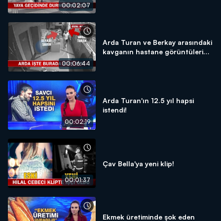
00:02:07
Arda Turan ve Berkay arasındaki
kavganın hastane görüntüleri
sadece Kanal D Haber'de!
00:06:44
Arda Turan'ın 12.5 yıl hapsi
istendi!
00:02:19
Çav Bella'ya yeni klip!
00:01:37
Ekmek üretiminde şok eden