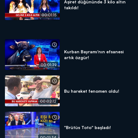
Aşiret düğününde 3 kilo altın
takıldı!
00:01:15
Kurban Bayramı'nın efsanesi
artık özgür!
00:01:39
Bu hareket fenomen oldu!
00:02:12
"Brütüs Toto" başladı!
00:01:34