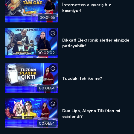
İnternetten alışveriş hız
kesmiyor!
00:01:56
Dikkat! Elektronik aletler elinizde
patlayabilir!
00:02:02
Tuzdaki tehlike ne?
00:01:54
Dua Lipa, Aleyna Tilki'den mi
esinlendi?
00:01:54