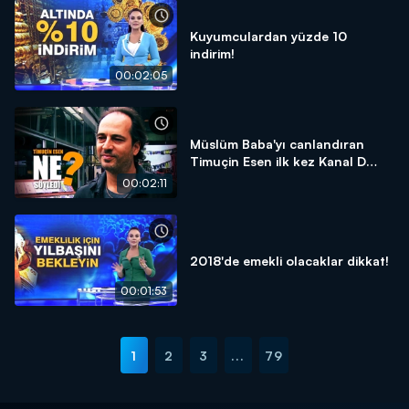
Kuyumculardan yüzde 10
indirim!
00:02:05
Müslüm Baba'yı canlandıran
Timuçin Esen ilk kez Kanal D
Haber'e konuştu!
00:02:11
2018'de emekli olacaklar dikkat!
00:01:53
1
2
3
...
79