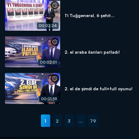
1'i Tuğgeneral, 6 şehit...
00:02:24
2. el araba ilanları patladı!
00:02:01
2. el de şimdi de full+full oyunu!
00:01:59
1
2
3
...
79