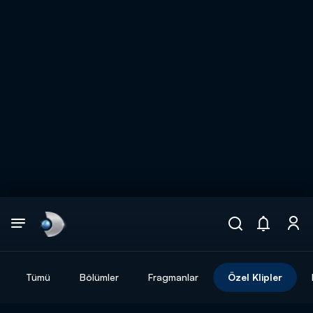
Arama
muhteşem ikili
ARAMA SONUÇLARI
Tümü
Bölümler
Fragmanlar
Özel Klipler
DİĞER SONUÇLAR