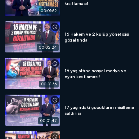
kısıtlaması!
00:01:52
16 Hakem ve 2 kulüp yöneticisi
gözaltında
00:02:24
16 yaş altına sosyal medya ve
oyun kısıtlaması!
00:01:36
17 yaşındaki çocukların misilleme
saldırısı
00:01:47