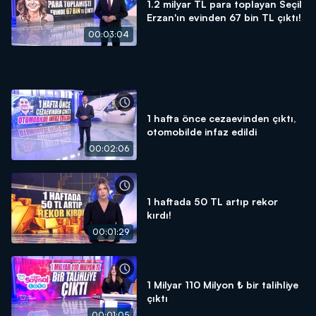
1.2 milyar TL para toplayan Seçil
Erzan'ın evinden 67 bin TL çıktı!
00:03:04
1 hafta önce cezaevinden çıktı,
otomobilde infaz edildi
00:02:06
1 haftada 50 TL artıp rekor
kırdı!
00:01:29
1 Milyar 110 Milyon ₺ bir talihliye
çıktı
00:01:05