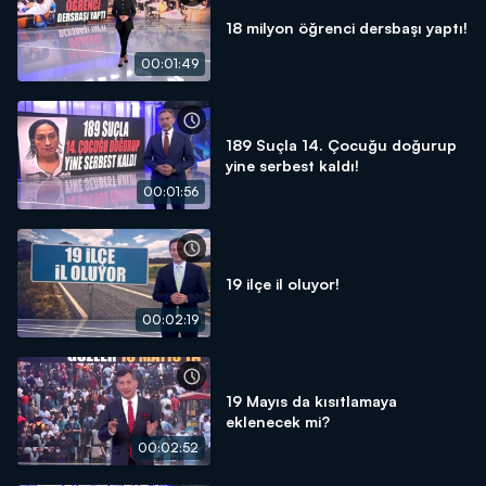
18 milyon öğrenci dersbaşı yaptı!
00:01:49
189 Suçla 14. Çocuğu doğurup
yine serbest kaldı!
00:01:56
19 ilçe il oluyor!
00:02:19
19 Mayıs da kısıtlamaya
eklenecek mi?
00:02:52