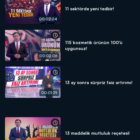
11 sektörde yeni tedbir!
00:02:24
115 kozmetik ürünün 100'ü
uygunsuz!
00:02:06
13 ay sonra sürpriz faiz artırımı!
00:01:39
13 maddelik mutluluk reçetesi!