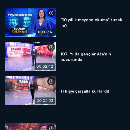
"10 yıllık meydan okuma" tuzak
mı?
00:02:16
107. Yılda gençler Ata'nın
huzurunda!
00:02:42
11 kişiyi çarşafla kurtardı!
00:02:03