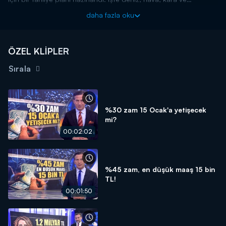
demiryollarının kullanılması planlanan milyonların tahliye
daha fazla oku
senaryosu... Detaylar Kanal D Ana Haber'de!
ÖZEL KLİPLER
Sırala
%30 zam 15 Ocak'a yetişecek
mi?
00:02:02
%45 zam, en düşük maaş 15 bin
TL!
00:01:50