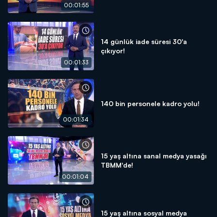
00:01:55
14 günlük iade süresi 30'a
çıkıyor!
00:01:33
140 bin personele kadro yolu!
00:01:34
15 yaş altına sanal medya yasağı
TBMM'de!
00:01:04
15 yaş altına sosyal medya