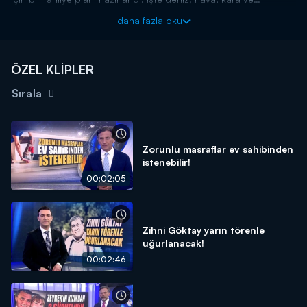
demiryollarının kullanılması planlanan milyonların tahliye
daha fazla oku
senaryosu... Detaylar Kanal D Ana Haber'de!
ÖZEL KLİPLER
Sırala
Zorunlu masraflar ev sahibinden
istenebilir!
00:02:05
Zihni Göktay yarın törenle
uğurlanacak!
00:02:46