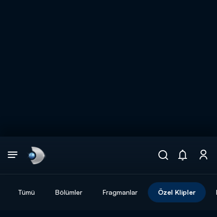
Arama
muhteşem ikili
ARAMA SONUÇLARI
Tümü
Bölümler
Fragmanlar
Özel Klipler
DİĞER SONUÇLAR