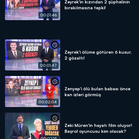
Zeyrek'in kızından 2 şüphelinin
bırakılmasına tepki!
00:01:46
Zeyrek'i ölüme götüren 6 kusur,
2 gözaltı!
00:01:47
Zenyep'i ölü bulan babası önce
kan izleri görmüş
00:02:04
Zeki Müren'in hayatı film oluyor!
Başrol oyuncusu kim olacak?
00:02:15