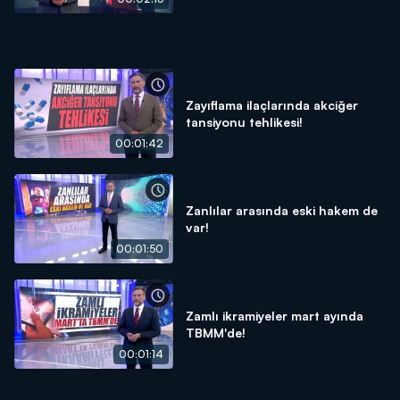
Zayıflama ilaçlarında akciğer
tansiyonu tehlikesi!
00:01:42
Zanlılar arasında eski hakem de
var!
00:01:50
Zamlı ikramiyeler mart ayında
TBMM'de!
00:01:14