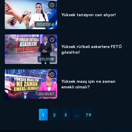
Yüksek tansiyon can alıyor!
00:02:04
Yüksek rütbeli askerlere FETÖ
gözaltısı!
00:01:18
Yüksek maaş için ne zaman
emekli olmalı?
00:01:57
1
2
3
...
79