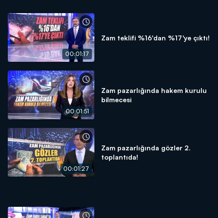
Zam teklifi %16'dan %17'ye çıktı!
00:01:17
Zam pazarlığında hakem kurulu
bilmecesi
00:01:51
Zam pazarlığında gözler 2.
toplantıda!
00:01:27