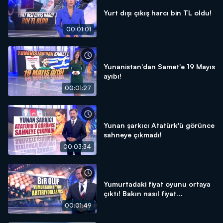
Yurt dışı çıkış harcı bin TL oldu!
00:01:01
Yunanistan'dan Samet'e 19 Mayıs
ayıbı!
00:01:27
Yunan şarkıcı Atatürk'ü görünce
sahneye çıkmadı!
00:03:34
Yumurtadaki fiyat oyunu ortaya
çıktı! Bakın nasıl fiyat
arttırıyorlar...
00:01:49