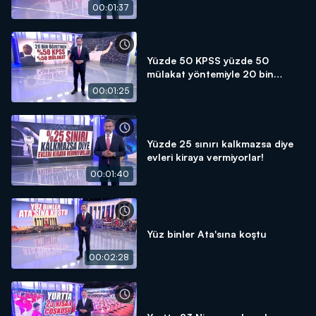
00:01:37
Yüzde 50 KPSS yüzde 50
mülakat yöntemiyle 20 bin
öğretmen atanacak!
00:01:25
Yüzde 25 sınırı kalkmazsa diye
evleri kiraya vermiyorlar!
00:01:40
Yüz binler Ata'sına koştu
00:02:28