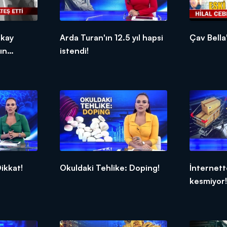
rkay
Arda Turan'ın 12.5 yıl hapsi
Çav Bella'
ın
istendi!
ri
aber'de!
ikkat!
Okuldaki Tehlike: Doping!
İnternett
kesmiyor