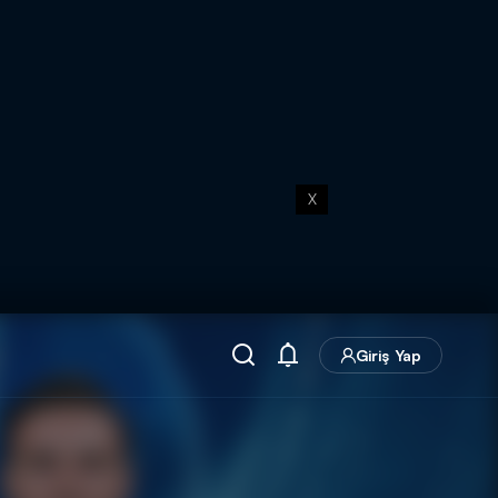
X
Giriş Yap