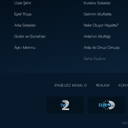
Uzak Şehir
Kuralsız Sokaklar
Eşref Rüya
Gelinim Mutfakta
Arka Sokaklar
Neler Oluyor Hayatta?
Güller ve Günahlar
Arda'nın Mutfağı
Aşk-ı Memnu
Arda ile Omuz Omuza
Daha Fazla
ENGELSİZ KANAL D
REKLAM
KÜN
KAN