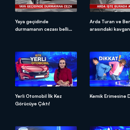
Yaya geçidinde
Arda Turan ve Be
durmamanın cezası belli
arasındaki kavgan
oldu!
hastane görüntüle
sadece Kanal D H
Yerli Otomobil İlk Kez
Kemik Erimesine D
Görücüye Çıktı!