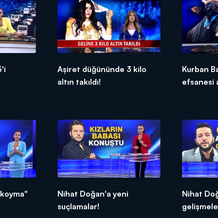
'i
Aşiret düğününde 3 kilo
Kurban B
altın takıldı!
efsanesi 
ıkoyma"
Nihat Doğan'a yeni
Nihat Doğa
suçlamalar!
gelişmele