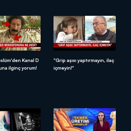
üslüm'den Kanal D
"Grip aşısı yaptırmayın, ilaç
na ilginç yorum!
içmeyin!"