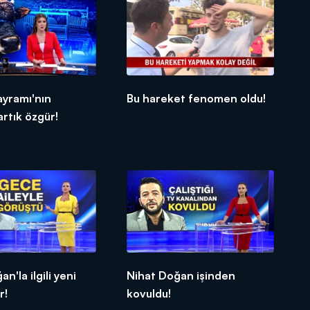
ayramı'nın
Bu hareket fenomen oldu!
artık özgür!
n'la ilgili yeni
Nihat Doğan işinden
r!
kovuldu!