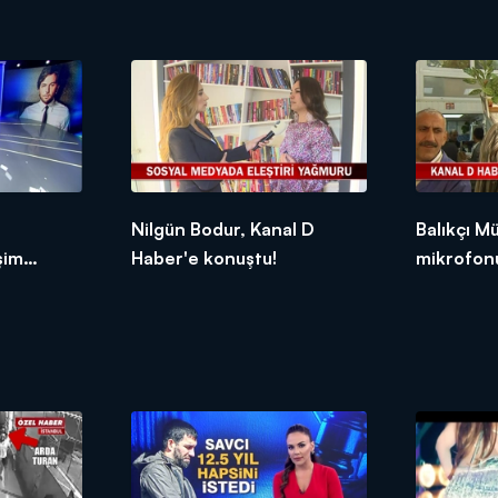
Nilgün Bodur, Kanal D
Balıkçı M
şim
Haber'e konuştu!
mikrofonu