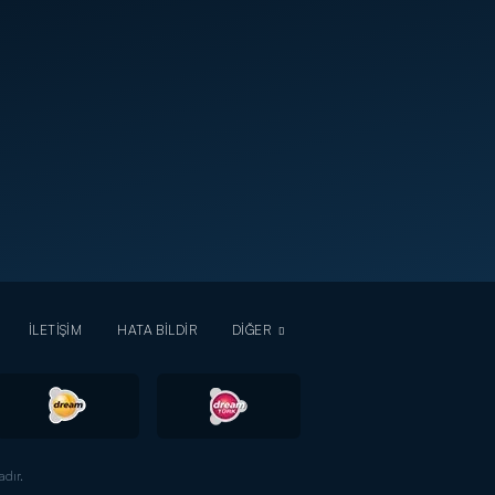
İLETİŞİM
HATA BİLDİR
DİĞER
dır.