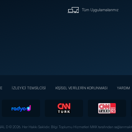
Tüm Uygulamalarımız
YE
İZLEYİCİ TEMSİLCİSİ
KİŞİSEL VERİLERİN KORUNMASI
YARDIM
AL D © 2026. Her Hakkı Saklıdır.
Bilgi Toplumu Hizmetleri MKK tarafından sağlanmakta