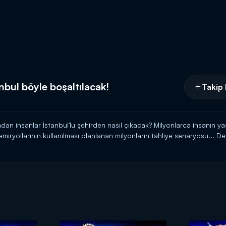
bul böyle boşaltılacak!
Takip 
an insanlar İstanbul'lu şehirden nasıl çıkacak? Milyonlarca insanın yaş
demiryollarının kullanılması planlanan milyonların tahliye senaryosu... 