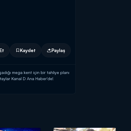
Et
Kaydet
Paylaş
adığı mega kent için bir tahliye planı
Detaylar Kanal D Ana Haber'de!