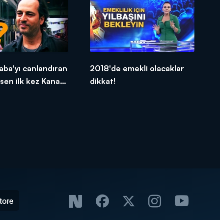
ba'yı canlandıran
2018'de emekli olacaklar
sen ilk kez Kanal
dikkat!
 konuştu!