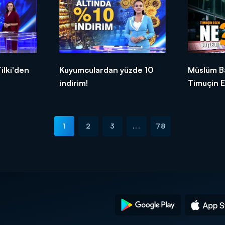
ilki'den
Kuyumculardan yüzde 10
Müslüm Ba
indirim!
Timuçin E
D Haber'e
1
2
3
...
78