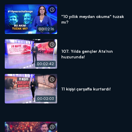
"10 yıllık meydan okuma" tuzak
mı?
00:02:16
107. Yılda gençler Ata'nın
huzurunda!
00:02:42
11 kişiyi çarşafla kurtardı!
00:02:03