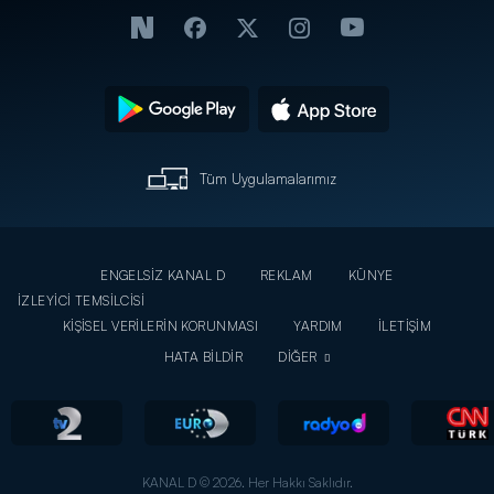
Tüm Uygulamalarımız
ENGELSİZ KANAL D
REKLAM
KÜNYE
İZLEYİCİ TEMSİLCİSİ
KİŞİSEL VERİLERİN KORUNMASI
YARDIM
İLETİŞİM
HATA BİLDİR
DİĞER
KANAL D © 2026. Her Hakkı Saklıdır.