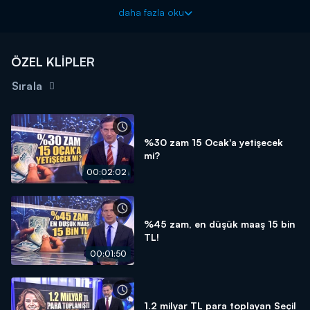
Kanal D Haber, hafta içi her akşam Kanal D'de!
daha fazla oku
ÖZEL KLİPLER
Sırala
%30 zam 15 Ocak'a yetişecek
mi?
00:02:02
%45 zam, en düşük maaş 15 bin
TL!
00:01:50
1.2 milyar TL para toplayan Seçil