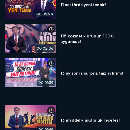
11 sektörde yeni tedbir!
00:02:24
115 kozmetik ürünün 100'ü
uygunsuz!
00:02:06
13 ay sonra sürpriz faiz artırımı!
00:01:39
13 maddelik mutluluk reçetesi!
00:01:55