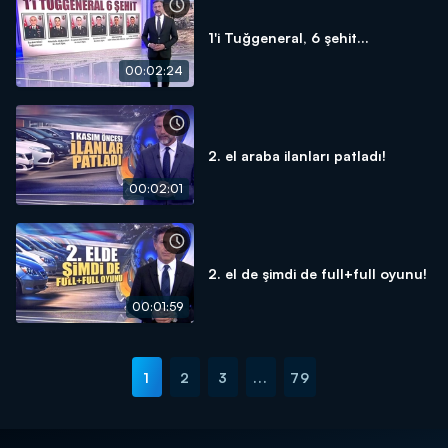
1'i Tuğgeneral, 6 şehit...
00:02:24
2. el araba ilanları patladı!
00:02:01
2. el de şimdi de full+full oyunu!
00:01:59
1
2
3
...
79