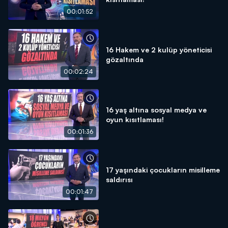
00:01:52
16 Hakem ve 2 kulüp yöneticisi
gözaltında
00:02:24
16 yaş altına sosyal medya ve
oyun kısıtlaması!
00:01:36
17 yaşındaki çocukların misilleme
saldırısı
00:01:47