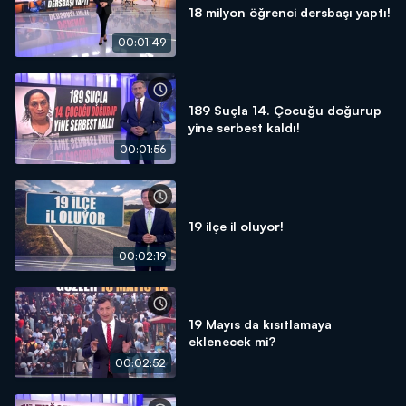
18 milyon öğrenci dersbaşı yaptı!
00:01:49
189 Suçla 14. Çocuğu doğurup
yine serbest kaldı!
00:01:56
19 ilçe il oluyor!
00:02:19
19 Mayıs da kısıtlamaya
eklenecek mi?
00:02:52