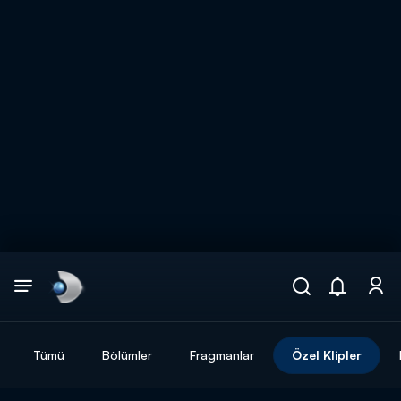
Arama
muhteşem ikili
ARAMA SONUÇLARI
Tümü
Bölümler
Fragmanlar
Özel Klipler
DİĞER SONUÇLAR