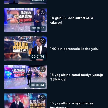
14 günlük iade süresi 30'a
çıkıyor!
00:01:33
140 bin personele kadro yolu!
00:01:34
15 yaş altına sanal medya yasağı
TBMM'de!
00:01:04
15 yaş altına sosyal medya
kısıtlaması!