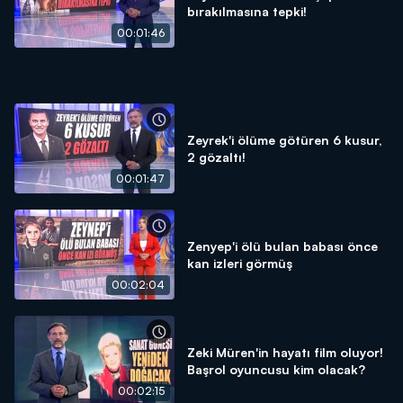
bırakılmasına tepki!
00:01:46
Zeyrek'i ölüme götüren 6 kusur,
2 gözaltı!
00:01:47
Zenyep'i ölü bulan babası önce
kan izleri görmüş
00:02:04
Zeki Müren'in hayatı film oluyor!
Başrol oyuncusu kim olacak?
00:02:15