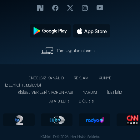
Tüm Uygulamalarımız
ENGELSİZ KANAL D
REKLAM
KÜNYE
İZLEYİCİ TEMSİLCİSİ
KİŞİSEL VERİLERİN KORUNMASI
YARDIM
İLETİŞİM
HATA BİLDİR
DİĞER
KANAL D © 2026. Her Hakkı Saklıdır.