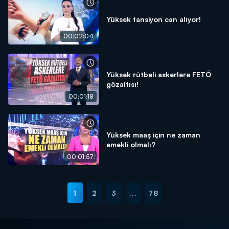
Yüksek tansiyon can alıyor!
00:02:04
Yüksek rütbeli askerlere FETÖ
gözaltısı!
00:01:18
Yüksek maaş için ne zaman
emekli olmalı?
00:01:57
1
2
3
...
78