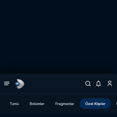
Arama
muhteşem ikili
ARAMA SONUÇLARI
Tümü
Bölümler
Fragmanlar
Özel Klipler
DİĞER SONUÇLAR