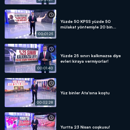
Yüzde 50 KPSS yüzde 50
mülakat yöntemiyle 20 bin
öğretmen atanacak!
00:01:25
Yüzde 25 sınırı kalkmazsa diye
evleri kiraya vermiyorlar!
00:01:40
Yüz binler Ata'sına koştu
00:02:28
Yurtta 23 Nisan coşkusu!