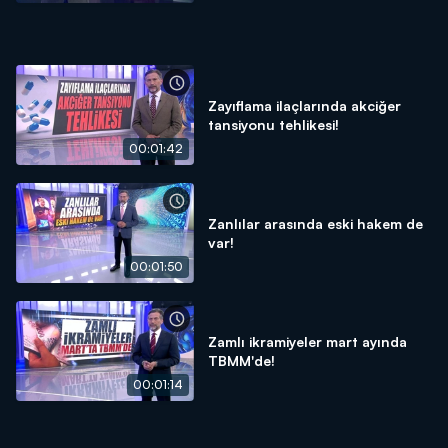
Zayıflama ilaçlarında akciğer
tansiyonu tehlikesi!
00:01:42
Zanlılar arasında eski hakem de
var!
00:01:50
Zamlı ikramiyeler mart ayında
TBMM'de!
00:01:14