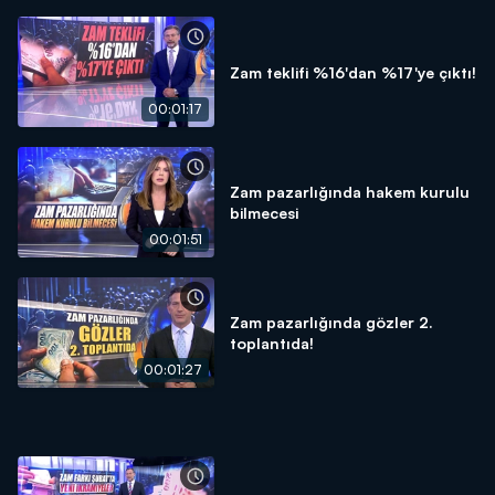
Zam teklifi %16'dan %17'ye çıktı!
00:01:17
Zam pazarlığında hakem kurulu
bilmecesi
00:01:51
Zam pazarlığında gözler 2.
toplantıda!
00:01:27