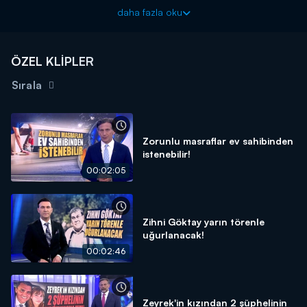
dönüyor.
daha fazla oku
Kanal D Haber, hafta içi her akşam Kanal D'de!
ÖZEL KLİPLER
Sırala
Zorunlu masraflar ev sahibinden
istenebilir!
00:02:05
Zihni Göktay yarın törenle
uğurlanacak!
00:02:46
Zeyrek'in kızından 2 şüphelinin