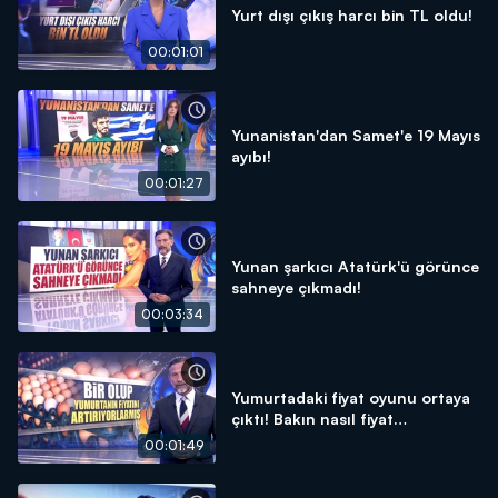
Yurt dışı çıkış harcı bin TL oldu!
00:01:01
Yunanistan'dan Samet'e 19 Mayıs
ayıbı!
00:01:27
Yunan şarkıcı Atatürk'ü görünce
sahneye çıkmadı!
00:03:34
Yumurtadaki fiyat oyunu ortaya
çıktı! Bakın nasıl fiyat
arttırıyorlar...
00:01:49