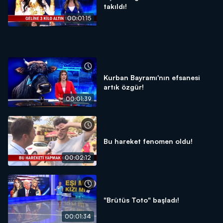
takıldı!
00:01:15
Kurban Bayramı'nın efsanesi
artık özgür!
00:01:39
Bu hareket fenomen oldu!
00:02:12
"Brütüs Toto" başladı!
00:01:34