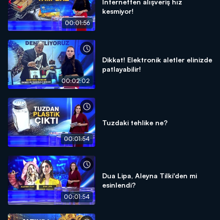
İnternetten alışveriş hız
kesmiyor!
00:01:56
Dikkat! Elektronik aletler elinizde
patlayabilir!
00:02:02
Tuzdaki tehlike ne?
00:01:54
Dua Lipa, Aleyna Tilki'den mi
esinlendi?
00:01:54