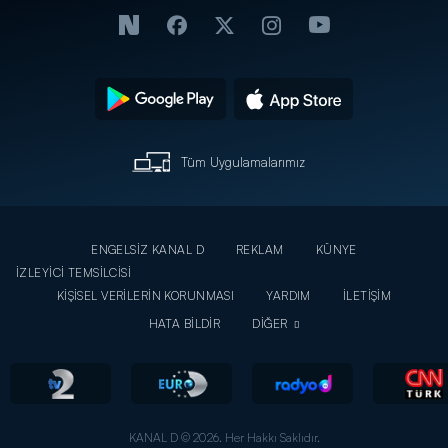
Tüm Uygulamalarımız
ENGELSİZ KANAL D
REKLAM
KÜNYE
İZLEYİCİ TEMSİLCİSİ
KİŞİSEL VERİLERİN KORUNMASI
YARDIM
İLETİŞİM
HATA BİLDİR
DİĞER
KANAL D © 2026. Her Hakkı Saklıdır.