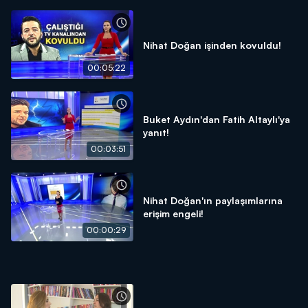
Nihat Doğan işinden kovuldu!
00:05:22
Buket Aydın'dan Fatih Altaylı'ya
yanıt!
00:03:51
Nihat Doğan'ın paylaşımlarına
erişim engeli!
00:00:29