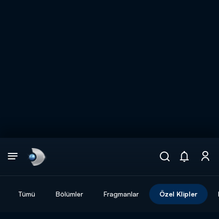
Arama
muhteşem ikili
ARAMA SONUÇLARI
Tümü
Bölümler
Fragmanlar
Özel Klipler
DİĞER SONUÇLAR