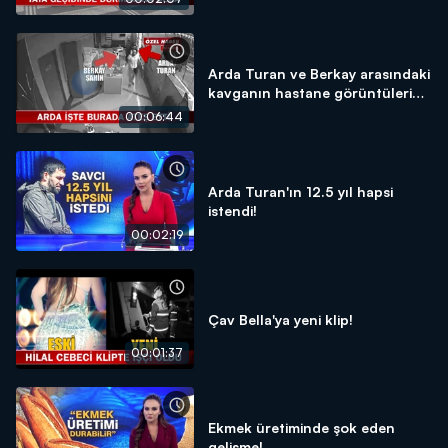
Arda Turan ve Berkay arasındaki
kavganın hastane görüntüleri
sadece Kanal D Haber'de!
00:06:44
Arda Turan'ın 12.5 yıl hapsi
istendi!
00:02:19
Çav Bella'ya yeni klip!
00:01:37
Ekmek üretiminde şok eden
gelişme!