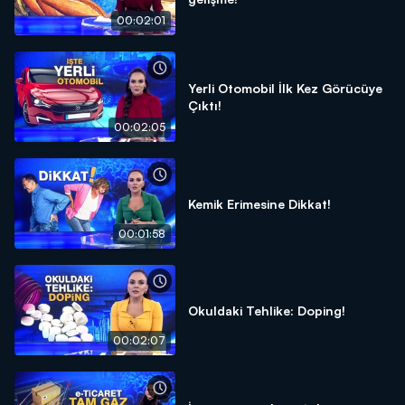
00:02:01
Yerli Otomobil İlk Kez Görücüye
Çıktı!
00:02:05
Kemik Erimesine Dikkat!
00:01:58
Okuldaki Tehlike: Doping!
00:02:07