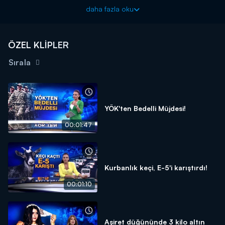
Kanal D Haber, hafta içi her akşam Kanal D'de!
daha fazla oku
ÖZEL KLİPLER
Sırala
YÖK'ten Bedelli Müjdesi!
00:01:47
Kurbanlık keçi, E-5'i karıştırdı!
00:01:10
Aşiret düğününde 3 kilo altın