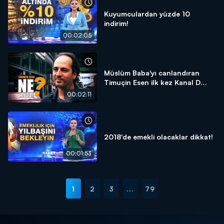
Kuyumculardan yüzde 10
indirim!
00:02:05
Müslüm Baba'yı canlandıran
Timuçin Esen ilk kez Kanal D
Haber'e konuştu!
00:02:11
2018'de emekli olacaklar dikkat!
00:01:53
1
2
3
...
79