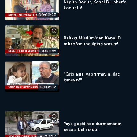
Nilgün Bodur, Kanal D Haber'e
konuştu!
00:02:27
Balıkçı Müslüm'den Kanal D
mikrofonuna ilginç yorum!
00:01:56
"Grip aşısı yaptırmayın, ilaç
içmeyin!"
00:02:12
Yaya geçidinde durmamanın
cezası belli oldu!
00:02:07