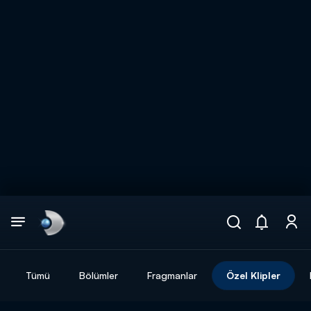
Arama
muhteşem ikili
ARAMA SONUÇLARI
Tümü
Bölümler
Fragmanlar
Özel Klipler
DİĞER SONUÇLAR