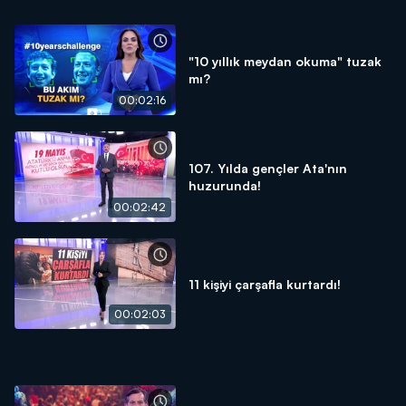
"10 yıllık meydan okuma" tuzak
mı?
00:02:16
107. Yılda gençler Ata'nın
huzurunda!
00:02:42
11 kişiyi çarşafla kurtardı!
00:02:03