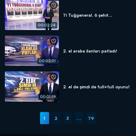
1'i Tuğgeneral, 6 şehit...
00:02:24
2. el araba ilanları patladı!
00:02:01
2. el de şimdi de full+full oyunu!
00:01:59
1
2
3
...
79