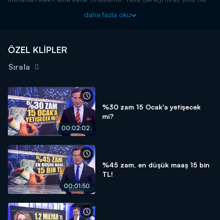
kapalı. Yani memur ve memur emeklilerinin 2 yıllık maaş artış
daha fazla oku
oranları kesinleşmiş oldu. Detaylar Kanal D Ana Haber'de!
Kanal D Haber, hafta içi her akşam Kanal D'de!
ÖZEL KLİPLER
Sırala
%30 zam 15 Ocak'a yetişecek
mi?
00:02:02
%45 zam, en düşük maaş 15 bin
TL!
00:01:50