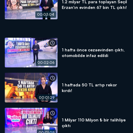
1.2 milyar TL para toplayan Seçil
Erzan'ın evinden 67 bin TL çıktı!
00:03:04
1 hafta önce cezaevinden çıktı,
otomobilde infaz edildi
00:02:06
1 haftada 50 TL artıp rekor
kırdı!
00:01:29
1 Milyar 110 Milyon ₺ bir talihliye
çıktı
00:01:05