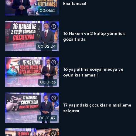
kısıtlaması!
00:01:52
16 Hakem ve 2 kulüp yöneticisi
gözaltında
00:02:24
16 yaş altına sosyal medya ve
oyun kısıtlaması!
00:01:36
17 yaşındaki çocukların misilleme
saldırısı
00:01:47