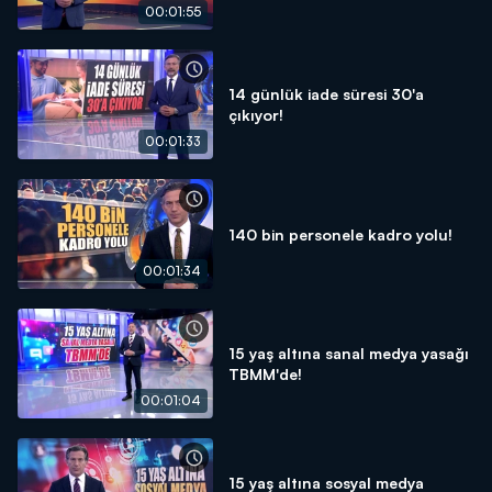
00:01:55
14 günlük iade süresi 30'a
çıkıyor!
00:01:33
140 bin personele kadro yolu!
00:01:34
15 yaş altına sanal medya yasağı
TBMM'de!
00:01:04
15 yaş altına sosyal medya