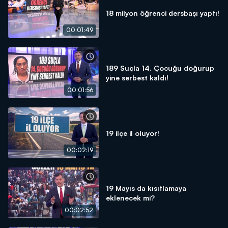
18 milyon öğrenci dersbaşı yaptı!
00:01:49
189 Suçla 14. Çocuğu doğurup
yine serbest kaldı!
00:01:56
19 ilçe il oluyor!
00:02:19
19 Mayıs da kısıtlamaya
eklenecek mi?
00:02:52