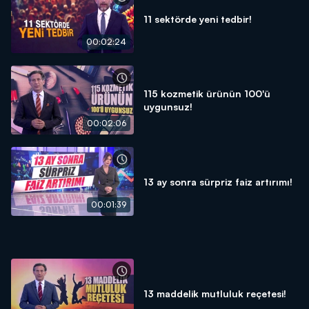
11 sektörde yeni tedbir!
00:02:24
115 kozmetik ürünün 100'ü
uygunsuz!
00:02:06
13 ay sonra sürpriz faiz artırımı!
00:01:39
13 maddelik mutluluk reçetesi!