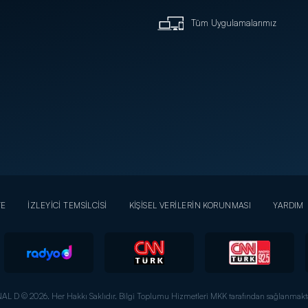
Tüm Uygulamalarımız
YE
İZLEYİCİ TEMSİLCİSİ
KİŞİSEL VERİLERİN KORUNMASI
YARDIM
AL D © 2026. Her Hakkı Saklıdır.
Bilgi Toplumu Hizmetleri MKK tarafından sağlanmakta