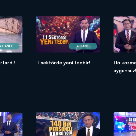
CANLI
CANLI
urtardı!
11 sektörde yeni tedbir!
115 kozme
uygunsuz