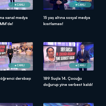
CANLI
CANLI
tına sanal medya
15 yaş altına sosyal medya
BMM'de!
kısıtlaması!
CANLI
CANLI
 öğrenci dersbaşı
189 Suçla 14. Çocuğu
doğurup yine serbest kaldı!