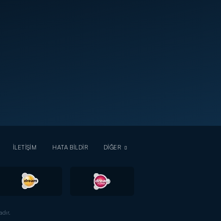
İLETİŞİM
HATA BİLDİR
DİĞER
dır.