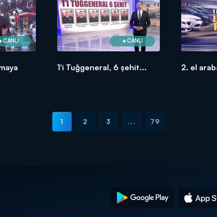
CANLI
CANLI
amaya
1'i Tuğgeneral, 6 şehit...
2. el arab
1
2
3
...
79