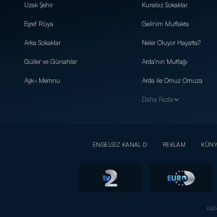
Uzak Şehir
Kuralsız Sokaklar
Eşref Rüya
Gelinim Mutfakta
Arka Sokaklar
Neler Oluyor Hayatta?
Güller ve Günahlar
Arda'nın Mutfağı
Aşk-ı Memnu
Arda ile Omuz Omuza
Daha Fazla
ENGELSİZ KANAL D
REKLAM
KÜN
KAN