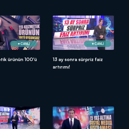
CANLI
CANLI
tik ürünün 100'ü
13 ay sonra sürpriz faiz
!
artırımı!