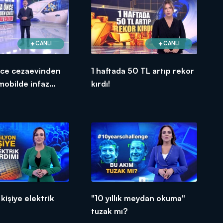
CANLI
CANLI
nce cezaevinden
1 haftada 50 TL artıp rekor
omobilde infaz
kırdı!
kişiye elektrik
"10 yıllık meydan okuma"
tuzak mı?