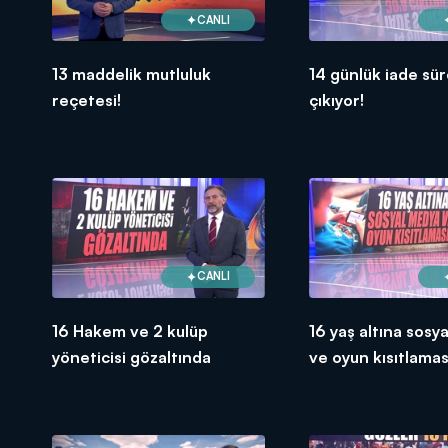
CANLI
13 maddelik mutluluk
14 günlük iade sür
reçetesi!
çıkıyor!
CANLI
16 Hakem ve 2 kulüp
16 yaş altına sosy
yöneticisi gözaltında
ve oyun kısıtlamas