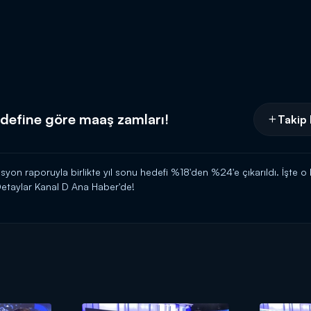
edefine göre maaş zamları!
Takip 
asyon raporuyla birlikte yıl sonu hedefi %18'den %24'e çıkarıldı. İşte o
etaylar Kanal D Ana Haber'de!
Kanal D'de!