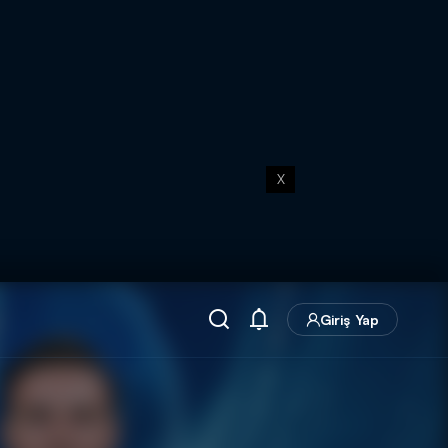
X
Giriş Yap