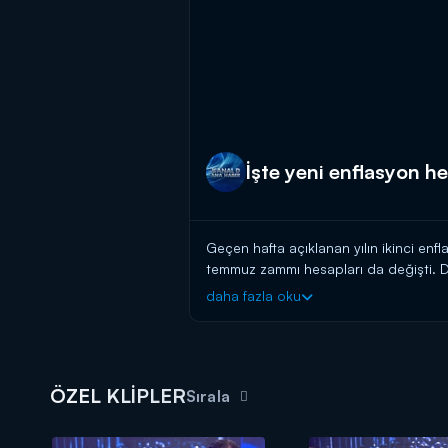
İşte yeni enflasyon h
Geçen hafta açıklanan yılın ikinci enfl
temmuz zammı hesapları da değişti. D
daha fazla oku
Kanal D Haber, hafta içi her akşam 
ÖZEL KLİPLER
Sırala