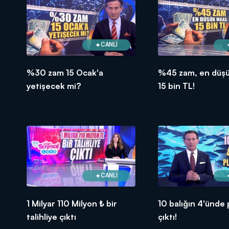
CANLI
%30 zam 15 Ocak'a
%45 zam, en düş
yetişecek mi?
15 bin TL!
CANLI
1 Milyar 110 Milyon ₺ bir
10 balığın 4'ünde 
talihliye çıktı
çıktı!