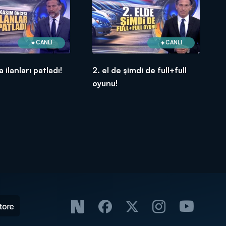
CANLI
CANLI
a ilanları patladı!
2. el de şimdi de full+full
oyunu!