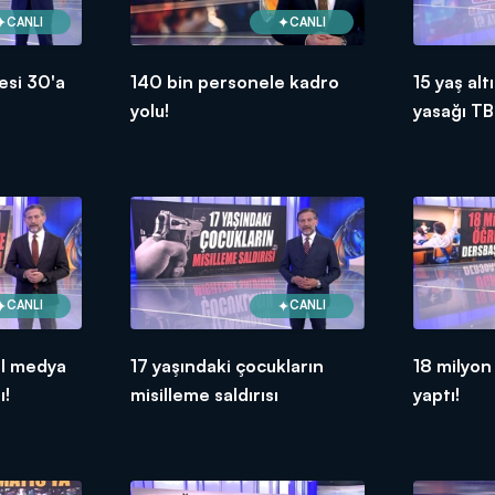
CANLI
CANLI
esi 30'a
140 bin personele kadro
15 yaş al
yolu!
yasağı T
CANLI
CANLI
al medya
17 yaşındaki çocukların
18 milyon
ı!
misilleme saldırısı
yaptı!