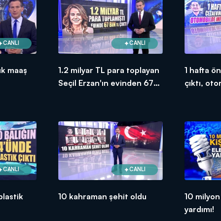
CANLI
CANLI
ük maaş
1.2 milyar TL para toplayan
1 hafta ö
Seçil Erzan'ın evinden 67
çıktı, ot
bin TL çıktı!
edildi
CANLI
CANLI
plastik
10 kahraman şehit oldu
10 milyon 
yardımı!