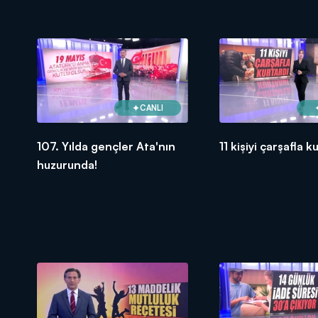
CANLI
107. Yılda gençler Ata'nın
11 kişiyi çarşafla k
huzurunda!