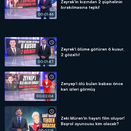
Zeyrek'in kızından 2 şüphelinin
bırakılmasına tepki!
00:01:46
Zeyrek'i ölüme götüren 6 kusur,
2 gözaltı!
00:01:47
Zenyep'i ölü bulan babası önce
kan izleri görmüş
00:02:04
Zeki Müren'in hayatı film oluyor!
Başrol oyuncusu kim olacak?
00:02:15