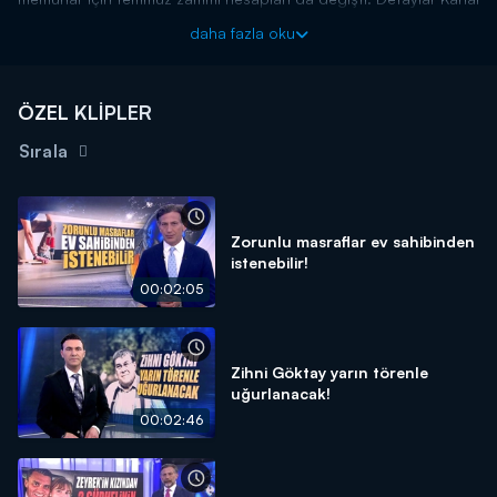
D Ana Haber'de!
daha fazla oku
Kanal D Haber, hafta içi her akşam Kanal D'de!
ÖZEL KLİPLER
Sırala
Zorunlu masraflar ev sahibinden
istenebilir!
00:02:05
Zihni Göktay yarın törenle
uğurlanacak!
00:02:46