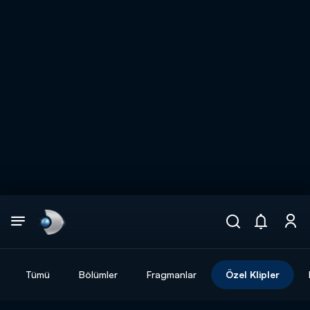
Arama
muhteşem ikili
ARAMA SONUÇLARI
Tümü
Bölümler
Fragmanlar
Özel Klipler
DİĞER SONUÇLAR