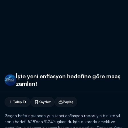
İşte yeni enflasyon hedefine göre maaş
zamları!
Takip Et
Kaydet
Paylaş
Geçen hafta açıklanan yılın ikinci enflasyon raporuyla birlikte yıl
sonu hedefi %18'den %24'e çıkarıldı. İşte o kararla emekli ve
memurlar için temmuz zammı hesapları da değişti. Detaylar Kanal