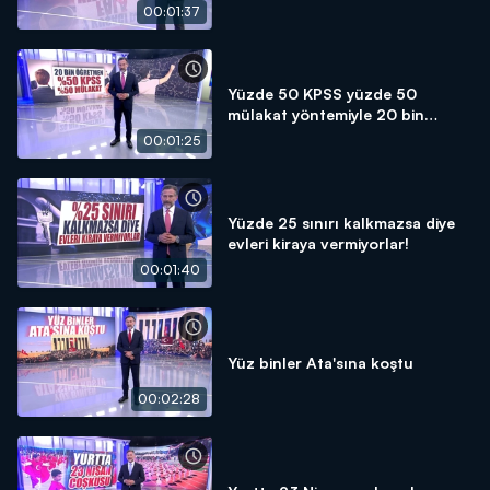
00:01:37
Yüzde 50 KPSS yüzde 50
mülakat yöntemiyle 20 bin
öğretmen atanacak!
00:01:25
Yüzde 25 sınırı kalkmazsa diye
evleri kiraya vermiyorlar!
00:01:40
Yüz binler Ata'sına koştu
00:02:28