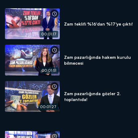
Zam teklifi %16'dan %17'ye çıktı!
00:01:17
Zam pazarlığında hakem kurulu
bilmecesi
00:01:51
Zam pazarlığında gözler 2.
toplantıda!
00:01:27