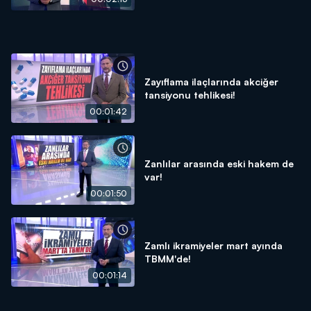
Zayıflama ilaçlarında akciğer
tansiyonu tehlikesi!
00:01:42
Zanlılar arasında eski hakem de
var!
00:01:50
Zamlı ikramiyeler mart ayında
TBMM'de!
00:01:14