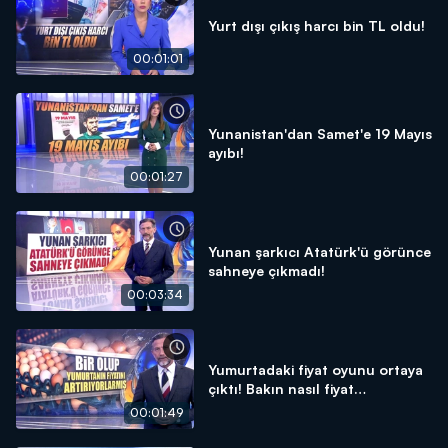
Yurt dışı çıkış harcı bin TL oldu!
00:01:01
Yunanistan'dan Samet'e 19 Mayıs
ayıbı!
00:01:27
Yunan şarkıcı Atatürk'ü görünce
sahneye çıkmadı!
00:03:34
Yumurtadaki fiyat oyunu ortaya
çıktı! Bakın nasıl fiyat
arttırıyorlar...
00:01:49