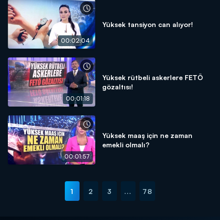
Yüksek tansiyon can alıyor!
00:02:04
Yüksek rütbeli askerlere FETÖ
gözaltısı!
00:01:18
Yüksek maaş için ne zaman
emekli olmalı?
00:01:57
1
2
3
...
78