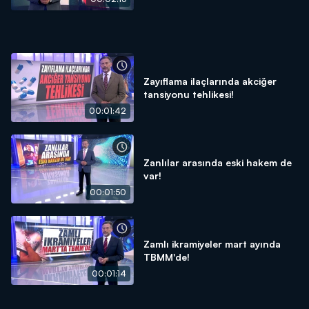
Zayıflama ilaçlarında akciğer
tansiyonu tehlikesi!
00:01:42
Zanlılar arasında eski hakem de
var!
00:01:50
Zamlı ikramiyeler mart ayında
TBMM'de!
00:01:14