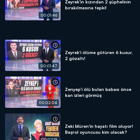
Zeyrek'in kızından 2 şüphelinin
bırakılmasına tepki!
00:01:46
Zeyrek'i ölüme götüren 6 kusur,
2 gözaltı!
00:01:47
Zenyep'i ölü bulan babası önce
kan izleri görmüş
00:02:04
Zeki Müren'in hayatı film oluyor!
Başrol oyuncusu kim olacak?
00:02:15