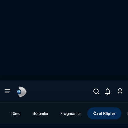
Arama
muhteşem ikili
ARAMA SONUÇLARI
Tümü
Bölümler
Fragmanlar
Özel Klipler
DİĞER SONUÇLAR