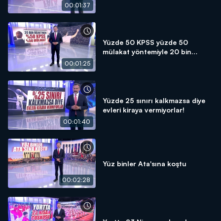
00:01:37
Yüzde 50 KPSS yüzde 50
mülakat yöntemiyle 20 bin
öğretmen atanacak!
00:01:25
Yüzde 25 sınırı kalkmazsa diye
evleri kiraya vermiyorlar!
00:01:40
Yüz binler Ata'sına koştu
00:02:28