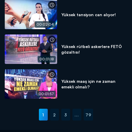
Yüksek tansiyon can alıyor!
00:02:04
Yüksek rütbeli askerlere FETÖ
gözaltısı!
00:01:18
Yüksek maaş için ne zaman
emekli olmalı?
00:01:57
1
2
3
...
79