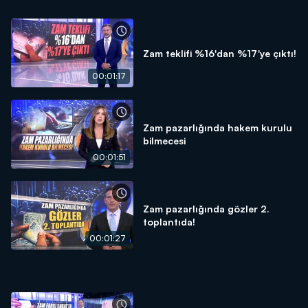
Zam teklifi %16'dan %17'ye çıktı!
00:01:17
Zam pazarlığında hakem kurulu
bilmecesi
00:01:51
Zam pazarlığında gözler 2.
toplantıda!
00:01:27