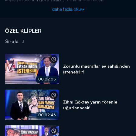
Soruşturmada dikkat çeken detaysa Rus yüzücünün kullandığı
daha fazla oku
çipten gelen sinyaller. Peki o sinyaller neye işaret ediyor?
Detaylar Kanal D Ana Haber'de!
Kanal D Haber, hafta içi her akşam Kanal D'de!
ÖZEL KLİPLER
Sırala
Zorunlu masraflar ev sahibinden
istenebilir!
00:02:05
Zihni Göktay yarın törenle
uğurlanacak!
00:02:46