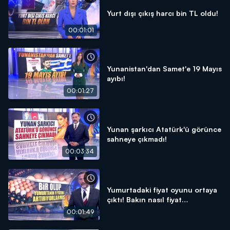
Yurt dışı çıkış harcı bin TL oldu!
00:01:01
Yunanistan'dan Samet'e 19 Mayıs
ayıbı!
00:01:27
Yunan şarkıcı Atatürk'ü görünce
sahneye çıkmadı!
00:03:34
Yumurtadaki fiyat oyunu ortaya
çıktı! Bakın nasıl fiyat
arttırıyorlar...
00:01:49