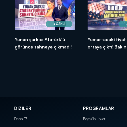
CANLI
Yunan şarkıcı Atatürk'ü
Yumurtadaki fiyat
görünce sahneye çıkmadı!
ortaya çıktı! Bakın
fiyat arttırıyorlar..
DİZİLER
PROGRAMLAR
Daha 17
Beyaz'la Joker