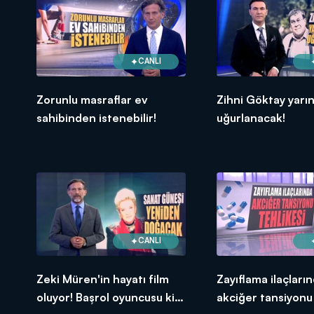
CANLI
Zorunlu masraflar ev
Zihni Göktay yarı
sahibinden istenebilir!
uğurlanacak!
CANLI
Zeki Müren'in hayatı film
Zayıflama ilaçları
oluyor! Başrol oyuncusu kim
akciğer tansiyonu 