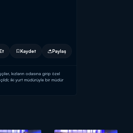
Et
Kaydet
Paylaş
iler, kızların odasına girip özel
eçildi; iki yurt müdürüyle bir müdür
 ayrıldı. Detaylar Kanal D Ana