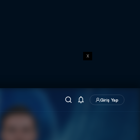
X
Giriş Yap