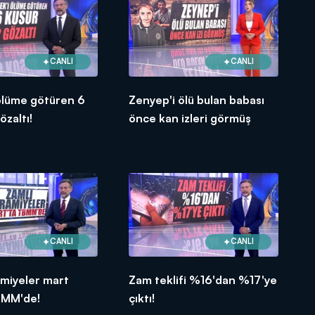
CANLI
CANLI
ölüme götüren 6
Zenyep'i ölü bulan babası
özaltı!
önce kan izleri görmüş
CANLI
CANLI
amiyeler mart
Zam teklifi %16'dan %17'ye
BMM'de!
çıktı!