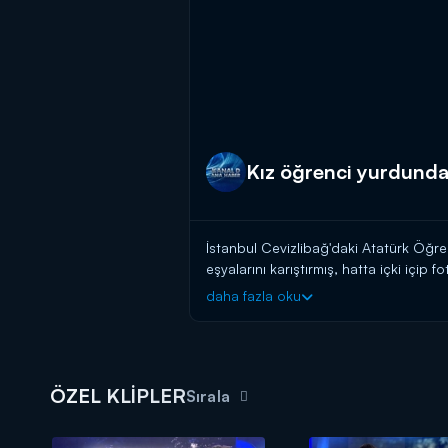
Kız öğrenci yurdunda
İstanbul Cevizlibağ'daki Atatürk Öğrenc
eşyalarını karıştırmış, hatta içki içip
yardımcısı görevden alınıp soruşturma
daha fazla oku
Haber'de!
Kanal D Haber, hafta içi her akşam 
ÖZEL KLİPLER
Sırala