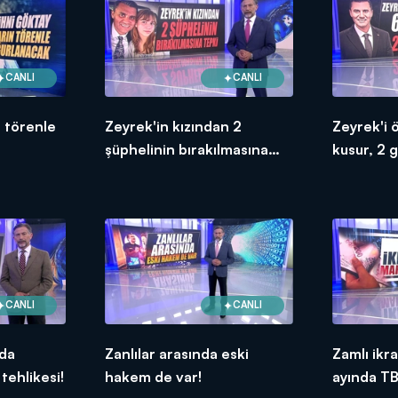
CANLI
CANLI
n törenle
Zeyrek'in kızından 2
Zeyrek'i 
şüphelinin bırakılmasına
kusur, 2 g
tepki!
CANLI
CANLI
nda
Zanlılar arasında eski
Zamlı ikr
tehlikesi!
hakem de var!
ayında T