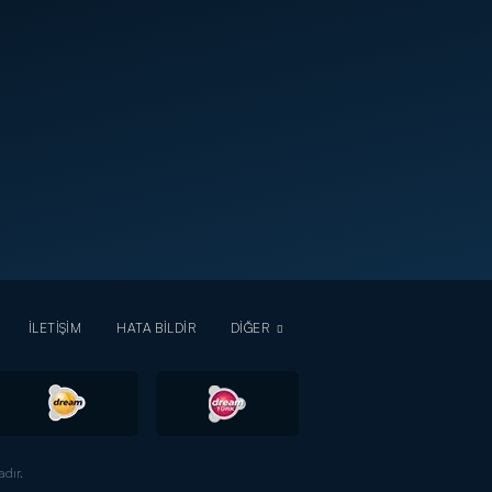
İLETİŞİM
HATA BİLDİR
DİĞER
dır.