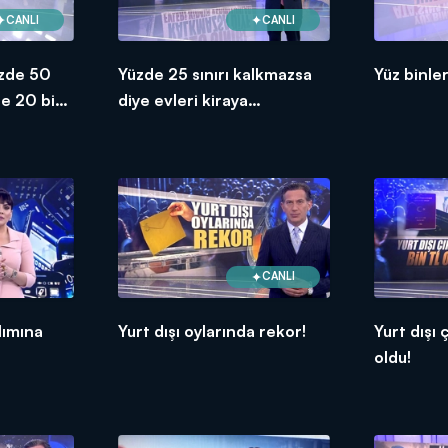
CANLI
CANLI
zde 50
Yüzde 25 sınırı kalkmazsa
Yüz binle
e 20 bin
diye evleri kiraya
ak!
vermiyorlar!
CANLI
lımına
Yurt dışı oylarında rekor!
Yurt dışı 
oldu!