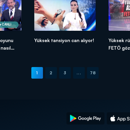
CANLI
 oyunu
Yüksek tansiyon can alıyor!
Yüksek rü
 nasıl
FETÖ göza
.
1
2
3
...
78