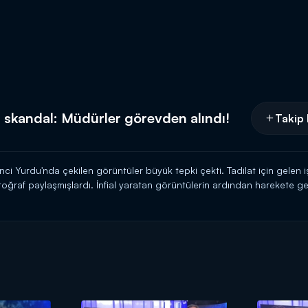
 skandal: Müdürler görevden alındı!
Takip 
i Yurdu'nda çekilen görüntüler büyük tepki çekti. Tadilat için gelen işç
 fotoğraf paylaşmışlardı. İnfial yaratan görüntülerin ardından harekete g
 başlatıldı. Bu arada bazı öğrenciler de yaşananların ardından yurttan
Kanal D'de!