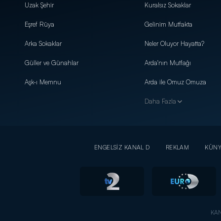
Uzak Şehir
Kuralsız Sokaklar
Eşref Rüya
Gelinim Mutfakta
Arka Sokaklar
Neler Oluyor Hayatta?
Güller ve Günahlar
Arda'nın Mutfağı
Aşk-ı Memnu
Arda ile Omuz Omuza
Daha Fazla
ENGELSİZ KANAL D
REKLAM
KÜN
KAN