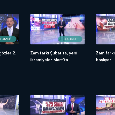
CANLI
CANLI
gözler 2.
Zam farkı Şubat'ta, yeni
Zam farkı
ikramiyeler Mart'ta
başlıyor!