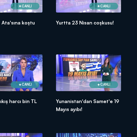
CANLI
CANLI
r Ata'sına koştu
Yurtta 23 Nisan coşkusu!
CANLI
CANLI
çıkış harcı bin TL
Yunanistan'dan Samet'e 19
Mayıs ayıbı!