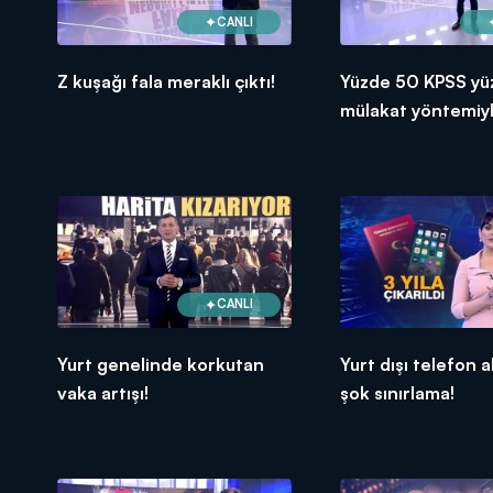
CANLI
Z kuşağı fala meraklı çıktı!
Yüzde 50 KPSS yü
mülakat yöntemiyl
öğretmen atanac
CANLI
Yurt genelinde korkutan
Yurt dışı telefon a
vaka artışı!
şok sınırlama!