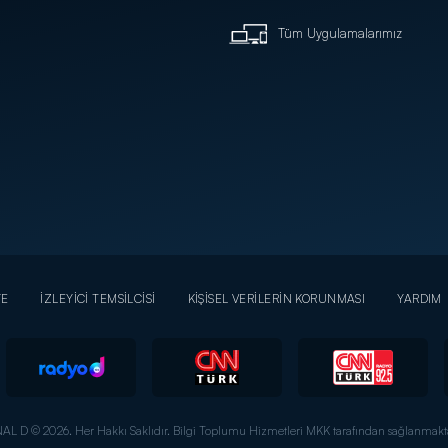
Tüm Uygulamalarımız
YE
İZLEYİCİ TEMSİLCİSİ
KİŞİSEL VERİLERİN KORUNMASI
YARDIM
AL D © 2026. Her Hakkı Saklıdır.
Bilgi Toplumu Hizmetleri MKK tarafından sağlanmakta