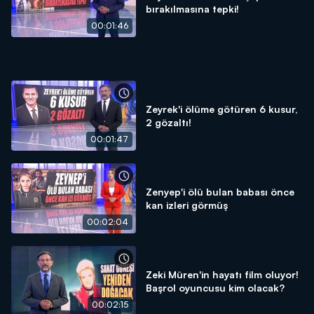
bırakılmasına tepki!
00:01:46
Zeyrek'i ölüme götüren 6 kusur,
2 gözaltı!
00:01:47
Zenyep'i ölü bulan babası önce
kan izleri görmüş
00:02:04
Zeki Müren'in hayatı film oluyor!
Başrol oyuncusu kim olacak?
00:02:15