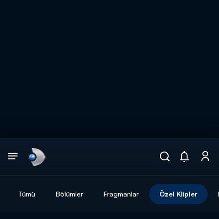
Arama
muhteşem ikili
ARAMA SONUÇLARI
Tümü
Bölümler
Fragmanlar
Özel Klipler
DİĞER SONUÇLAR