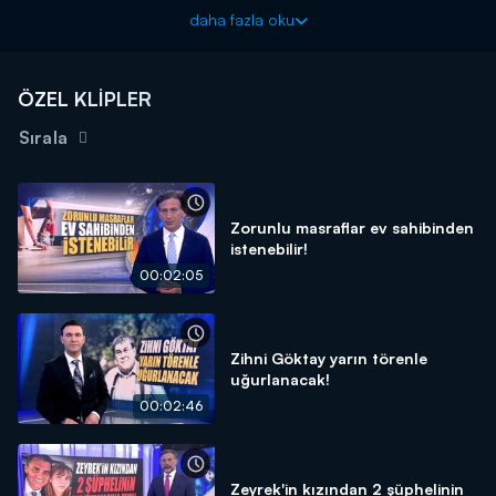
bunun karşılığında da para alındığı öne sürülüyor. Türkiye'deki
daha fazla oku
editörler hakkında inceleme başlatıldı. Sanatçılarsa bu duruma
tepkili. Detaylar Kanal D Ana Haber'de!
Kanal D Haber, hafta içi her akşam Kanal D'de!
ÖZEL KLİPLER
Sırala
Zorunlu masraflar ev sahibinden
istenebilir!
00:02:05
Zihni Göktay yarın törenle
uğurlanacak!
00:02:46
Zeyrek'in kızından 2 şüphelinin