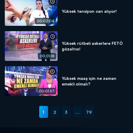
Yüksek tansiyon can alıyor!
00:02:04
Yüksek rütbeli askerlere FETÖ
gözaltısı!
00:01:18
Yüksek maaş için ne zaman
emekli olmalı?
00:01:57
1
2
3
...
79