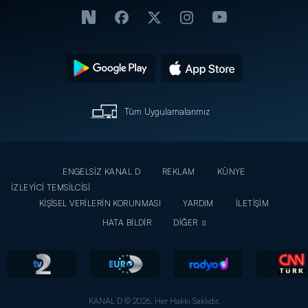
Tüm Uygulamalarımız
ENGELSİZ KANAL D
REKLAM
KÜNYE
İZLEYİCİ TEMSİLCİSİ
KİŞİSEL VERİLERİN KORUNMASI
YARDIM
İLETİŞİM
HATA BİLDİR
DİĞER
KANAL D © 2026. Her Hakkı Saklıdır.