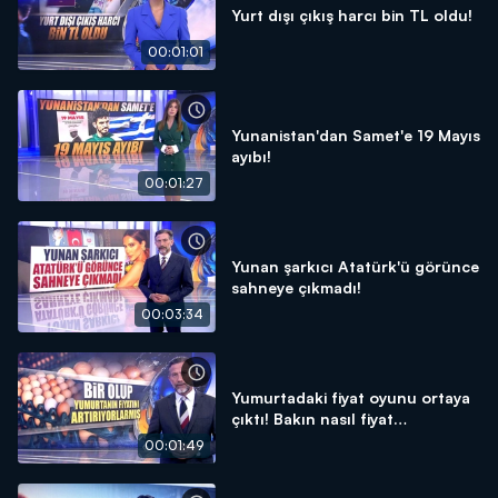
Yurt dışı çıkış harcı bin TL oldu!
00:01:01
Yunanistan'dan Samet'e 19 Mayıs
ayıbı!
00:01:27
Yunan şarkıcı Atatürk'ü görünce
sahneye çıkmadı!
00:03:34
Yumurtadaki fiyat oyunu ortaya
çıktı! Bakın nasıl fiyat
arttırıyorlar...
00:01:49