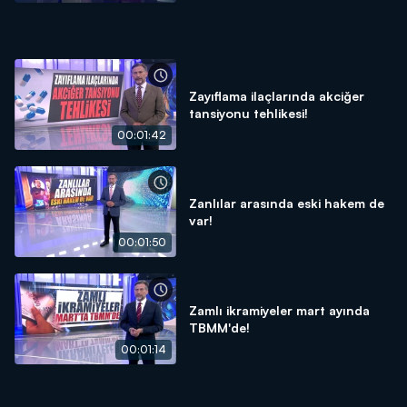
Zayıflama ilaçlarında akciğer
tansiyonu tehlikesi!
00:01:42
Zanlılar arasında eski hakem de
var!
00:01:50
Zamlı ikramiyeler mart ayında
TBMM'de!
00:01:14