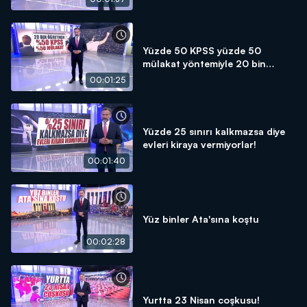
Yüzde 50 KPSS yüzde 50
mülakat yöntemiyle 20 bin
öğretmen atanacak!
00:01:25
Yüzde 25 sınırı kalkmazsa diye
evleri kiraya vermiyorlar!
00:01:40
Yüz binler Ata'sına koştu
00:02:28
Yurtta 23 Nisan coşkusu!