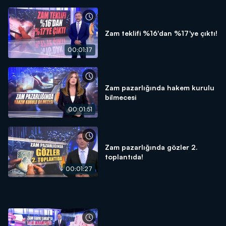
Zam teklifi %16'dan %17'ye çıktı!
00:01:17
Zam pazarlığında hakem kurulu
bilmecesi
00:01:51
Zam pazarlığında gözler 2.
toplantıda!
00:01:27