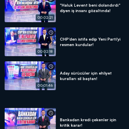
"Haluk Levent beni dolandırdı"
diyen iş insanı gözaltında!
00:02:21
CHP'den istifa edip Yeni Parti'yi
resmen kurdular!
00:02:18
Aday sürücüler için ehliyet
kuralları sil baştan!
00:01:46
Bankadan kredi çekenler için
kritik karar!