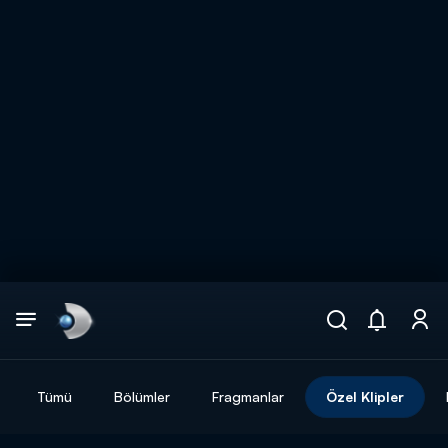
Arama
muhteşem ikili
ARAMA SONUÇLARI
Tümü
Bölümler
Fragmanlar
Özel Klipler
DİĞER SONUÇLAR