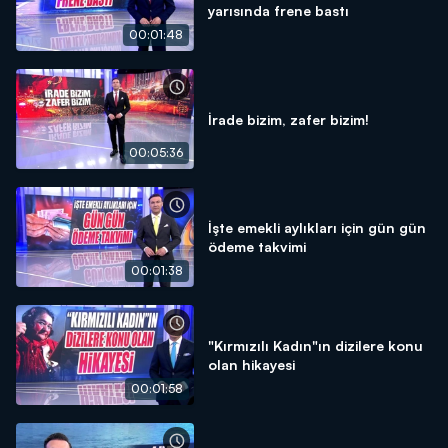
yarısında frene bastı
00:01:48
İrade bizim, zafer bizim!
00:05:36
İşte emekli aylıkları için gün gün
ödeme takvimi
00:01:38
"Kırmızılı Kadın"ın dizilere konu
olan hikayesi
00:01:58