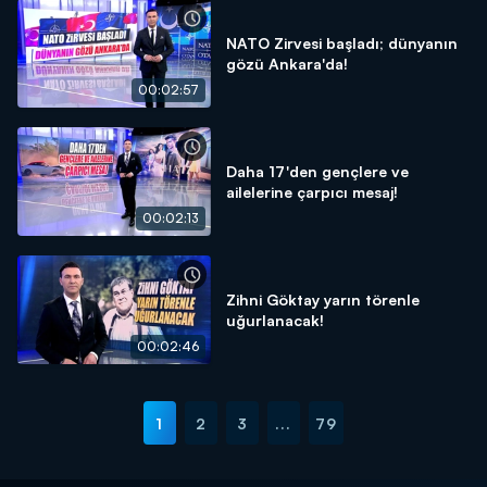
NATO Zirvesi başladı; dünyanın
gözü Ankara'da!
00:02:57
Daha 17'den gençlere ve
ailelerine çarpıcı mesaj!
00:02:13
Zihni Göktay yarın törenle
uğurlanacak!
00:02:46
1
2
3
...
79