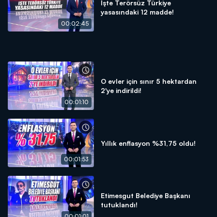
İşte Terörsüz Türkiye
yasasındaki 12 madde!
00:02:45
O evler için sınır 5 hektardan
2'ye indirildi!
00:01:10
Yıllık enflasyon %31,75 oldu!
00:01:53
Etimesgut Belediye Başkanı
tutuklandı!
00:01:01