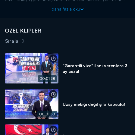
Kanal D Haber, hafta içi her akşam Kanal D'de!
daha fazla oku
ÖZEL KLİPLER
Sırala
"Garantili vize" ilanı verenlere 3
ay ceza!
00:01:38
Uzay mekiği değil şifa kapsülü!
00:01:50