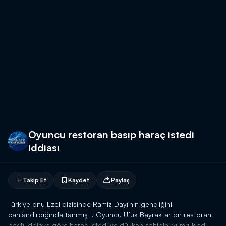
Oyuncu restoran basıp haraç istedi
iddiası
Takip Et
Kaydet
Paylaş
Türkiye onu Ezel dizisinde Ramiz Dayı'nın gençliğini
canlandırdığında tanımıştı. Oyuncu Ufuk Bayraktar bir restoranı
bastı iddiaya göre haraç istedi ve dükkan sahibini yumrukladı.