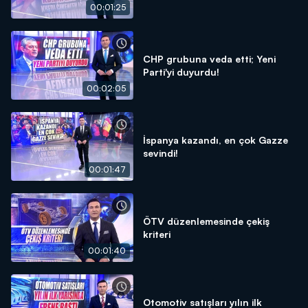
00:01:25
CHP grubuna veda etti; Yeni
Parti'yi duyurdu!
00:02:05
İspanya kazandı, en çok Gazze
sevindi!
00:01:47
ÖTV düzenlemesinde çekiş
kriteri
00:01:40
Otomotiv satışları yılın ilk