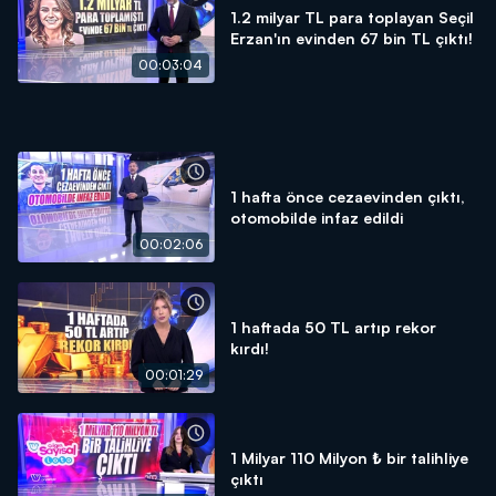
1.2 milyar TL para toplayan Seçil
Erzan'ın evinden 67 bin TL çıktı!
00:03:04
1 hafta önce cezaevinden çıktı,
otomobilde infaz edildi
00:02:06
1 haftada 50 TL artıp rekor
kırdı!
00:01:29
1 Milyar 110 Milyon ₺ bir talihliye
çıktı