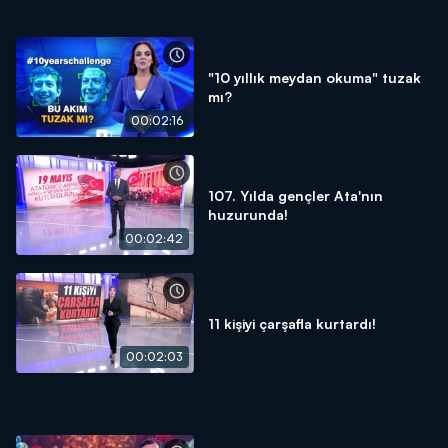
"10 yıllık meydan okuma" tuzak
mı?
00:02:16
107. Yılda gençler Ata'nın
huzurunda!
00:02:42
11 kişiyi çarşafla kurtardı!
00:02:03