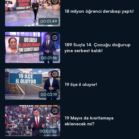
18 milyon öğrenci dersbaşı yaptı!
00:01:49
189 Suçla 14. Çocuğu doğurup
yine serbest kaldı!
00:01:56
19 ilçe il oluyor!
00:02:19
19 Mayıs da kısıtlamaya
eklenecek mi?
00:02:52