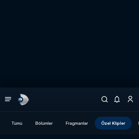
Arama
muhteşem ikili
ARAMA SONUÇLARI
Tümü
Bölümler
Fragmanlar
Özel Klipler
DİĞER SONUÇLAR