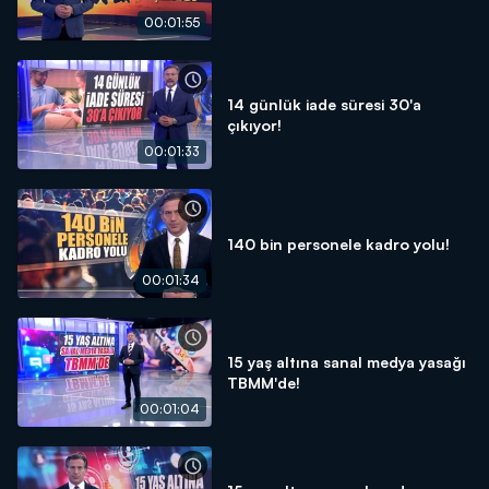
00:01:55
14 günlük iade süresi 30'a
çıkıyor!
00:01:33
140 bin personele kadro yolu!
00:01:34
15 yaş altına sanal medya yasağı
TBMM'de!
00:01:04