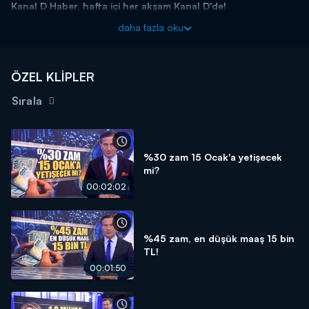
Kanal D Haber, hafta içi her akşam Kanal D'de!
daha fazla oku
ÖZEL KLİPLER
Sırala
%30 zam 15 Ocak'a yetişecek
mi?
00:02:02
%45 zam, en düşük maaş 15 bin
TL!
00:01:50