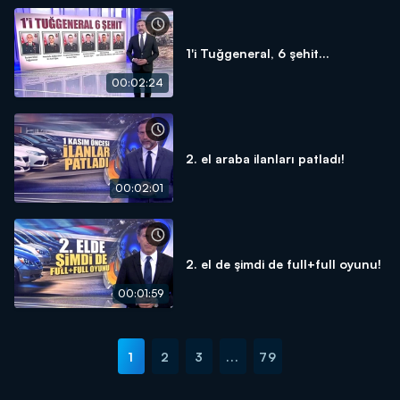
1'i Tuğgeneral, 6 şehit...
00:02:24
2. el araba ilanları patladı!
00:02:01
2. el de şimdi de full+full oyunu!
00:01:59
1
2
3
...
79