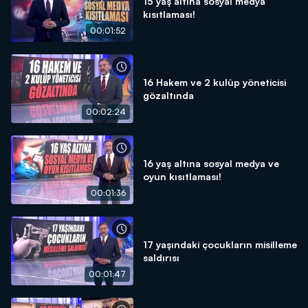
15 yaş altına sosyal medya
kısıtlaması!
00:01:52
16 Hakem ve 2 kulüp yöneticisi
gözaltında
00:02:24
16 yaş altına sosyal medya ve
oyun kısıtlaması!
00:01:36
17 yaşındaki çocukların misilleme
saldırısı
00:01:47