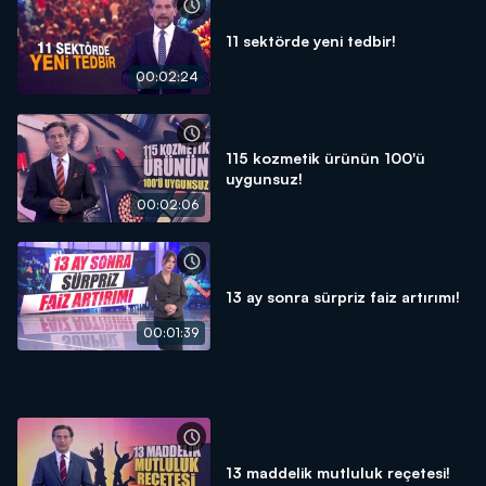
11 sektörde yeni tedbir!
00:02:24
115 kozmetik ürünün 100'ü
uygunsuz!
00:02:06
13 ay sonra sürpriz faiz artırımı!
00:01:39
13 maddelik mutluluk reçetesi!