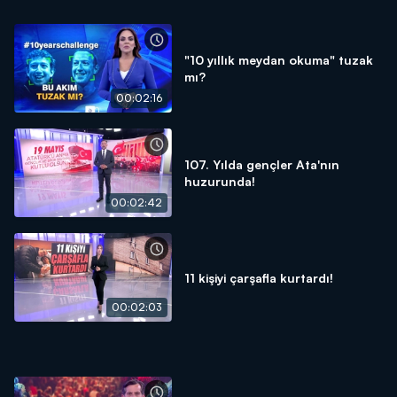
"10 yıllık meydan okuma" tuzak
mı?
00:02:16
107. Yılda gençler Ata'nın
huzurunda!
00:02:42
11 kişiyi çarşafla kurtardı!
00:02:03