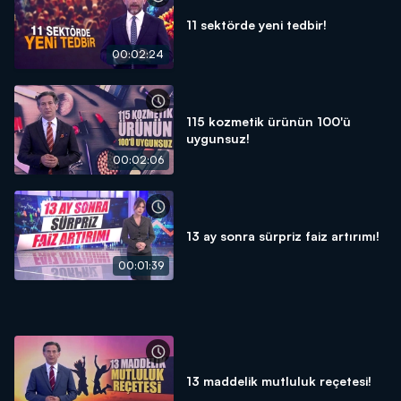
11 sektörde yeni tedbir!
00:02:24
115 kozmetik ürünün 100'ü
uygunsuz!
00:02:06
13 ay sonra sürpriz faiz artırımı!
00:01:39
13 maddelik mutluluk reçetesi!