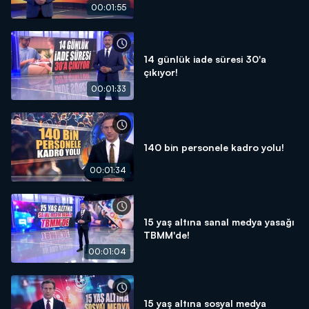
00:01:55
14 günlük iade süresi 30'a
çıkıyor!
00:01:33
140 bin personele kadro yolu!
00:01:34
15 yaş altına sanal medya yasağı
TBMM'de!
00:01:04
15 yaş altına sosyal medya