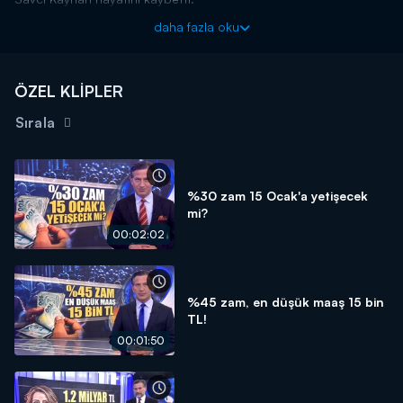
Kanal D Haber, hafta içi her akşam Kanal D'de!
daha fazla oku
ÖZEL KLİPLER
Sırala
%30 zam 15 Ocak'a yetişecek
mi?
00:02:02
%45 zam, en düşük maaş 15 bin
TL!
00:01:50