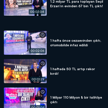
1.2 milyar TL para toplayan Seçil
Erzan'ın evinden 67 bin TL çıktı!
00:03:04
1 hafta önce cezaevinden çıktı,
otomobilde infaz edildi
00:02:06
1 haftada 50 TL artıp rekor
kırdı!
00:01:29
1 Milyar 110 Milyon ₺ bir talihliye
çıktı
00:01:05