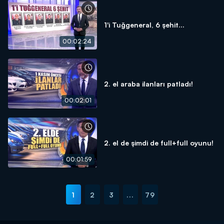
1'i Tuğgeneral, 6 şehit...
00:02:24
2. el araba ilanları patladı!
00:02:01
2. el de şimdi de full+full oyunu!
00:01:59
1
2
3
...
79