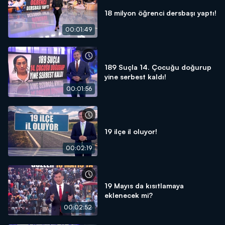
18 milyon öğrenci dersbaşı yaptı!
00:01:49
189 Suçla 14. Çocuğu doğurup
yine serbest kaldı!
00:01:56
19 ilçe il oluyor!
00:02:19
19 Mayıs da kısıtlamaya
eklenecek mi?
00:02:52