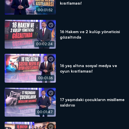
kısıtlaması!
00:01:52
16 Hakem ve 2 kulüp yöneticisi
gözaltında
00:02:24
16 yaş altına sosyal medya ve
oyun kısıtlaması!
00:01:36
17 yaşındaki çocukların misilleme
saldırısı
00:01:47