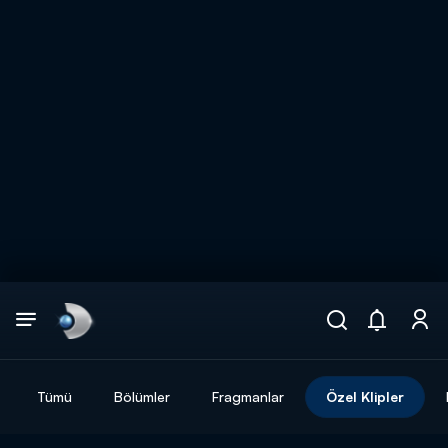
Arama
muhteşem ikili
ARAMA SONUÇLARI
Tümü
Bölümler
Fragmanlar
Özel Klipler
DİĞER SONUÇLAR