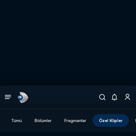
Arama
muhteşem ikili
ARAMA SONUÇLARI
Tümü
Bölümler
Fragmanlar
Özel Klipler
DİĞER SONUÇLAR