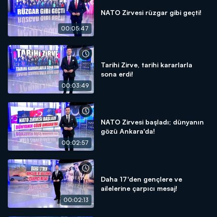
NATO Zirvesi rüzgar gibi geçti!
00:05:47
Tarihi Zirve, tarihi kararlarla
sona erdi!
00:03:49
NATO Zirvesi başladı; dünyanın
gözü Ankara'da!
00:02:57
Daha 17'den gençlere ve
ailelerine çarpıcı mesaj!
00:02:13