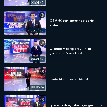
00:01:47
ÖTV düzenlemesinde çekiş
kriteri
00:01:40
Otomotiv satışları yılın ilk
yarısında frene bastı
00:01:48
İrade bizim, zafer bizim!
00:05:36
İşte emekli aylıkları için gün gün