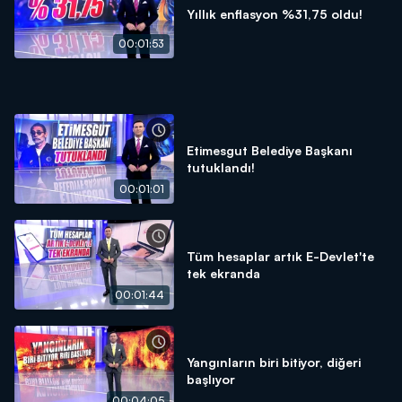
Yıllık enflasyon %31,75 oldu!
00:01:53
Etimesgut Belediye Başkanı
tutuklandı!
00:01:01
Tüm hesaplar artık E-Devlet'te
tek ekranda
00:01:44
Yangınların biri bitiyor, diğeri
başlıyor
00:04:05