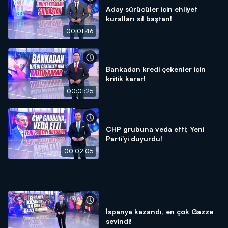
Aday sürücüler için ehliyet
kuralları sil baştan!
00:01:46
Bankadan kredi çekenler için
kritik karar!
00:01:25
CHP grubuna veda etti; Yeni
Parti'yi duyurdu!
00:02:05
İspanya kazandı, en çok Gazze
sevindi!