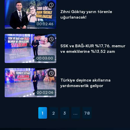
Zihni Göktay yarın törenle
uğurlanacak!
00:02:46
SSK ve BAĞ-KUR %17,76, memur
ve emeklilerine %13,52 zam
00:03:00
Türkiye deyince akıllarına
yardımseverlik geliyor
00:02:06
1
2
3
...
78