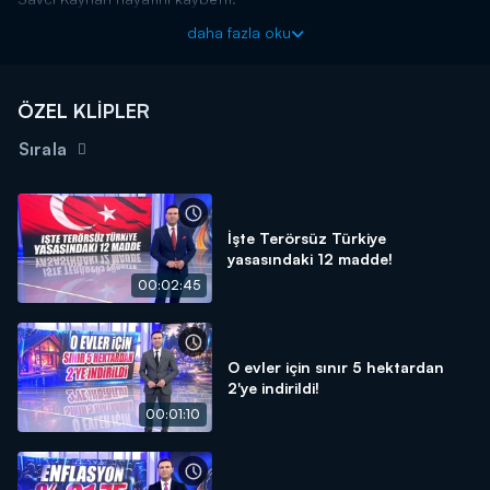
Kanal D Haber, hafta içi her akşam Kanal D'de!
daha fazla oku
ÖZEL KLİPLER
Sırala
İşte Terörsüz Türkiye
yasasındaki 12 madde!
00:02:45
O evler için sınır 5 hektardan
2'ye indirildi!
00:01:10