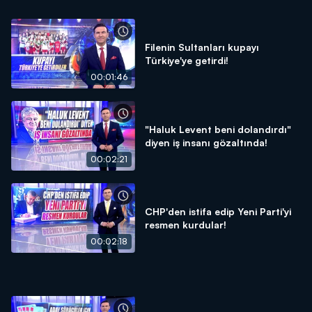
Filenin Sultanları kupayı
Türkiye'ye getirdi!
00:01:46
"Haluk Levent beni dolandırdı"
diyen iş insanı gözaltında!
00:02:21
CHP'den istifa edip Yeni Parti'yi
resmen kurdular!
00:02:18