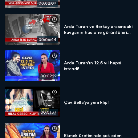
00:02:07
Arda Turan ve Berkay arasındaki
kavganın hastane görüntüleri
sadece Kanal D Haber'de!
00:06:44
Arda Turan'ın 12.5 yıl hapsi
istendi!
00:02:19
Çav Bella'ya yeni klip!
00:01:37
Ekmek üretiminde şok eden