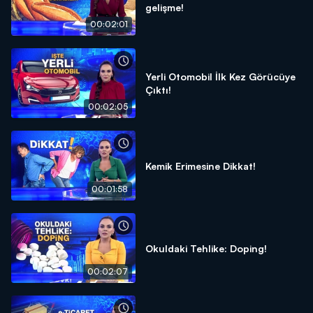
gelişme!
00:02:01
Yerli Otomobil İlk Kez Görücüye
Çıktı!
00:02:05
Kemik Erimesine Dikkat!
00:01:58
Okuldaki Tehlike: Doping!
00:02:07