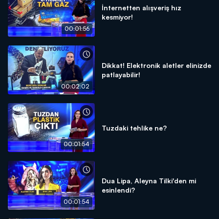
İnternetten alışveriş hız
kesmiyor!
00:01:56
Dikkat! Elektronik aletler elinizde
patlayabilir!
00:02:02
Tuzdaki tehlike ne?
00:01:54
Dua Lipa, Aleyna Tilki'den mi
esinlendi?
00:01:54