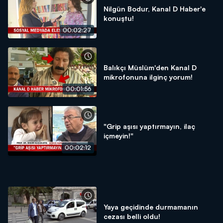
Nilgün Bodur, Kanal D Haber'e
konuştu!
00:02:27
Balıkçı Müslüm'den Kanal D
mikrofonuna ilginç yorum!
00:01:56
"Grip aşısı yaptırmayın, ilaç
içmeyin!"
00:02:12
Yaya geçidinde durmamanın
cezası belli oldu!