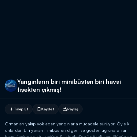
Yangınların biri minibüsten biri havai
fişekten çıkmış!
Takip Et
Kaydet
Paylaş
Ormanları yakıp yok eden yangınlarla mücadele sürüyor. Öyle ki
onlardan biri yanan minibüsten diğeri ise gösteri uğruna atılan
havai fişekten çıktı. İzmir'de 3, İstanbul'da 1 gözaltı var. Günün en