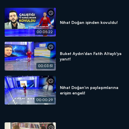
Nihat Doğan işinden kovuldu!
00:05:22
Buket Aydın'dan Fatih Altaylı'ya
yanıt!
00:03:51
Nihat Doğan'ın paylaşımlarına
erişim engeli!
00:00:29