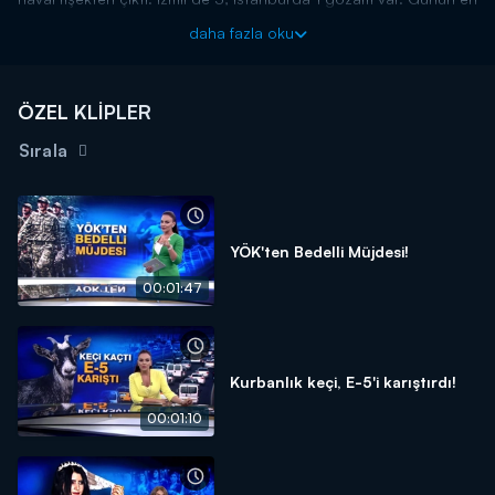
acı haberi ise Osmaniye'den geldi. İşte canları, hayatları
daha fazla oku
saatlerce tehdit altına alan orman yangınlarında son durum!
Kanal D Haber, hafta içi her akşam Kanal D'de!
ÖZEL KLİPLER
Sırala
YÖK'ten Bedelli Müjdesi!
00:01:47
Kurbanlık keçi, E-5'i karıştırdı!
00:01:10