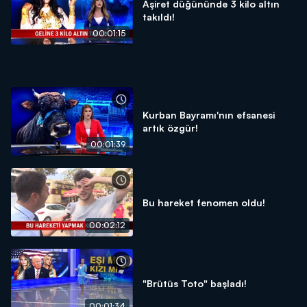
Aşiret düğününde 3 kilo altın
takıldı!
00:01:15
Kurban Bayramı'nın efsanesi
artık özgür!
00:01:39
Bu hareket fenomen oldu!
00:02:12
"Brütüs Toto" başladı!
00:01:34