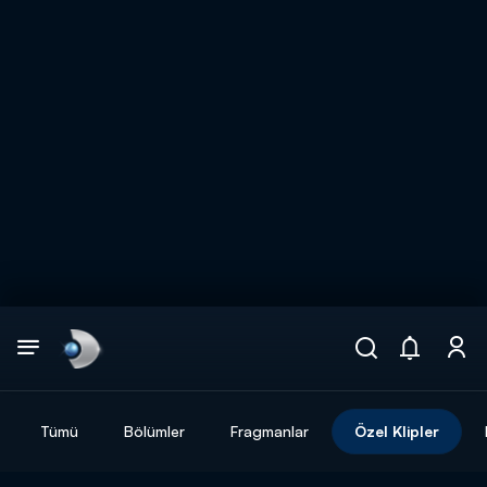
Arama
muhteşem ikili
ARAMA SONUÇLARI
Tümü
Bölümler
Fragmanlar
Özel Klipler
DİĞER SONUÇLAR