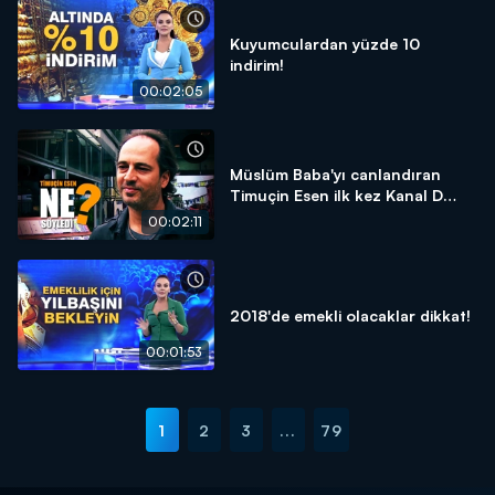
Kuyumculardan yüzde 10
indirim!
00:02:05
Müslüm Baba'yı canlandıran
Timuçin Esen ilk kez Kanal D
Haber'e konuştu!
00:02:11
2018'de emekli olacaklar dikkat!
00:01:53
1
2
3
...
79