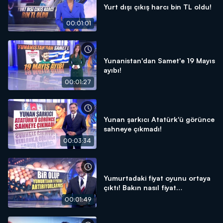
Yurt dışı çıkış harcı bin TL oldu!
00:01:01
Yunanistan'dan Samet'e 19 Mayıs
ayıbı!
00:01:27
Yunan şarkıcı Atatürk'ü görünce
sahneye çıkmadı!
00:03:34
Yumurtadaki fiyat oyunu ortaya
çıktı! Bakın nasıl fiyat
arttırıyorlar...
00:01:49