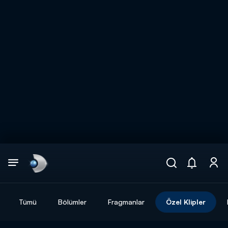
Arama
muhteşem ikili
ARAMA SONUÇLARI
Tümü
Bölümler
Fragmanlar
Özel Klipler
DİĞER SONUÇLAR