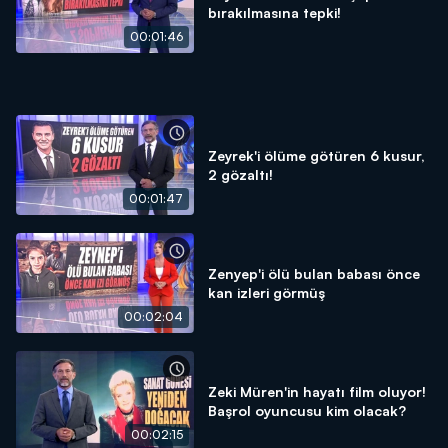
bırakılmasına tepki!
00:01:46
Zeyrek'i ölüme götüren 6 kusur,
2 gözaltı!
00:01:47
Zenyep'i ölü bulan babası önce
kan izleri görmüş
00:02:04
Zeki Müren'in hayatı film oluyor!
Başrol oyuncusu kim olacak?
00:02:15