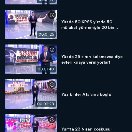
Yüzde 50 KPSS yüzde 50
mülakat yöntemiyle 20 bin
öğretmen atanacak!
00:01:25
Yüzde 25 sınırı kalkmazsa diye
evleri kiraya vermiyorlar!
00:01:40
Yüz binler Ata'sına koştu
00:02:28
Yurtta 23 Nisan coşkusu!