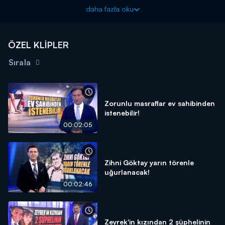
yok. Hal böyle olunca araç sahibi olmak isteyenler ikinci el
daha fazla oku
piyasasına yöneldi. İkinci el piyasasında ise artan taleple birlikte
fiyatlar arttı. Detaylar Kanal D Haber'de!
Kanal D Haber, hafta içi her akşam Kanal D'de!
ÖZEL KLİPLER
Sırala
Zorunlu masraflar ev sahibinden
istenebilir!
00:02:05
Zihni Göktay yarın törenle
uğurlanacak!
00:02:46
Zeyrek'in kızından 2 şüphelinin