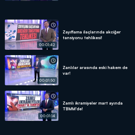
Zayıflama ilaçlarında akciğer
tansiyonu tehlikesi!
00:01:42
Zanlılar arasında eski hakem de
var!
00:01:50
Zamlı ikramiyeler mart ayında
TBMM'de!
00:01:14