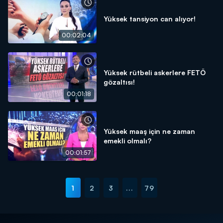
Yüksek tansiyon can alıyor!
00:02:04
Yüksek rütbeli askerlere FETÖ
gözaltısı!
00:01:18
Yüksek maaş için ne zaman
emekli olmalı?
00:01:57
1
2
3
...
79