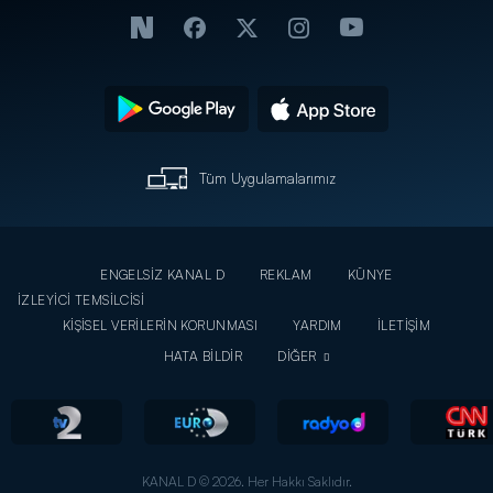
Tüm Uygulamalarımız
ENGELSİZ KANAL D
REKLAM
KÜNYE
İZLEYİCİ TEMSİLCİSİ
KİŞİSEL VERİLERİN KORUNMASI
YARDIM
İLETİŞİM
HATA BİLDİR
DİĞER
KANAL D © 2026. Her Hakkı Saklıdır.