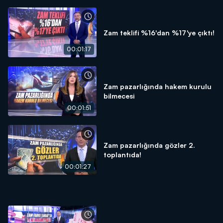
Zam teklifi %16'dan %17'ye çıktı!
00:01:17
Zam pazarlığında hakem kurulu
bilmecesi
00:01:51
Zam pazarlığında gözler 2.
toplantıda!
00:01:27