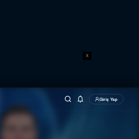
X
Giriş Yap