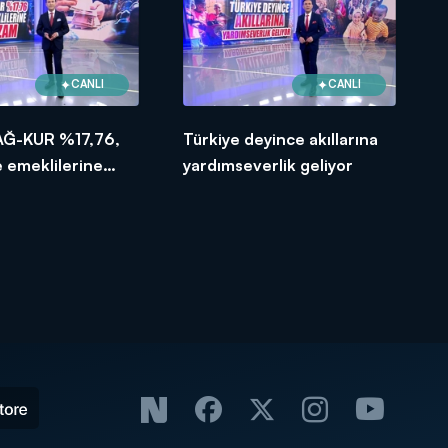
CANLI
CANLI
AĞ-KUR %17,76,
Türkiye deyince akıllarına
 emeklilerine
yardımseverlik geliyor
am