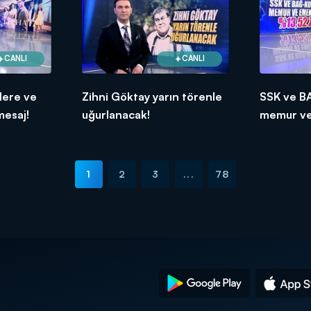
CANLI
CANLI
lere ve
Zihni Göktay yarın törenle
SSK ve B
mesaj!
uğurlanacak!
memur ve
%13,52 z
1
2
3
...
78