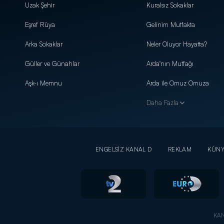
Uzak Şehir
Kuralsız Sokaklar
Eşref Rüya
Gelinim Mutfakta
Arka Sokaklar
Neler Oluyor Hayatta?
Güller ve Günahlar
Arda'nın Mutfağı
Aşk-ı Memnu
Arda ile Omuz Omuza
Daha Fazla
ENGELSİZ KANAL D
REKLAM
KÜN
KAN