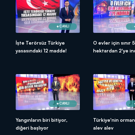
CANLI
İşte Terörsüz Türkiye
O evler için sınır 5
yasasındaki 12 madde!
hektardan 2'ye indi
CANLI
Yangınların biri bitiyor,
Türkiye'nin ormanl
diğeri başlıyor
alev alev