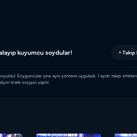
alayıp kuyumcu soydular!
Takip 
soyuldu! Soyguncular yine aynı yöntemi uyguladı, 1 aydır takip ettik
lyon liralık soygun yaptı!
Kanal D'de!