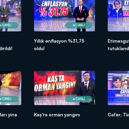
CANLI
CANLI
Yıllık enflasyon %31,75
Etimesgut
rildi!
oldu!
tutukland
CANLI
CANLI
arı yine
Kaş'ta orman yangını
Cafer, Tür