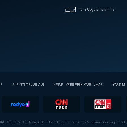
Tüm Uygulamalarımız
YE
İZLEYİCİ TEMSİLCİSİ
KİŞİSEL VERİLERİN KORUNMASI
YARDIM
AL D © 2026. Her Hakkı Saklıdır.
Bilgi Toplumu Hizmetleri MKK tarafından sağlanmakta