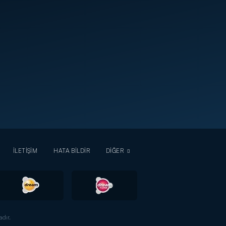
İLETİŞİM
HATA BİLDİR
DİĞER
dır.