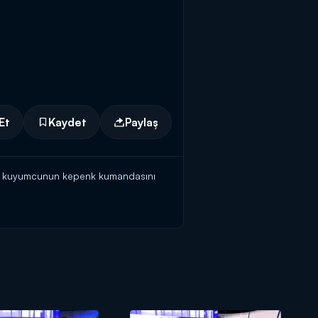
Et
Kaydet
Paylaş
leri kuyumcunun kepenk kumandasını