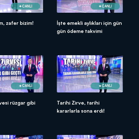
CANLI
CANLI
m, zafer bizim!
İşte emekli aylıkları için gün
gün ödeme takvimi
CANLI
CANLI
esi rüzgar gibi
Tarihi Zirve, tarihi
kararlarla sona erdi!