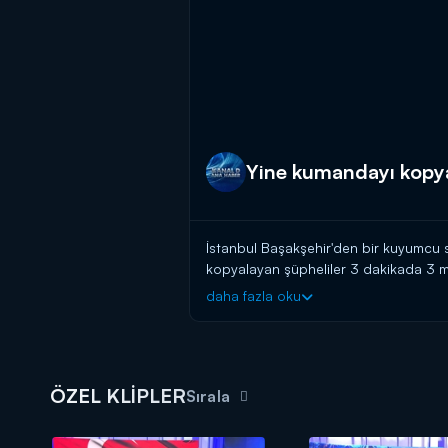
Yine kumandayı kopy
İstanbul Başakşehir'den bir kuyumcu 
kopyalayan şüpheliler 3 dakikada 3 mi
daha fazla oku
Kanal D Haber, hafta içi her akşam 
ÖZEL KLİPLER
Sırala