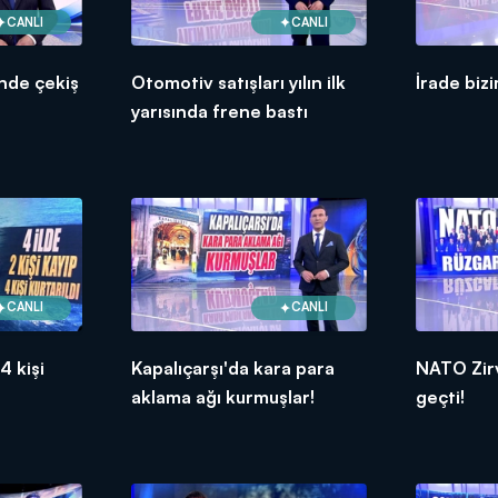
CANLI
CANLI
nde çekiş
Otomotiv satışları yılın ilk
İrade bizi
yarısında frene bastı
CANLI
CANLI
 4 kişi
Kapalıçarşı'da kara para
NATO Zirv
aklama ağı kurmuşlar!
geçti!