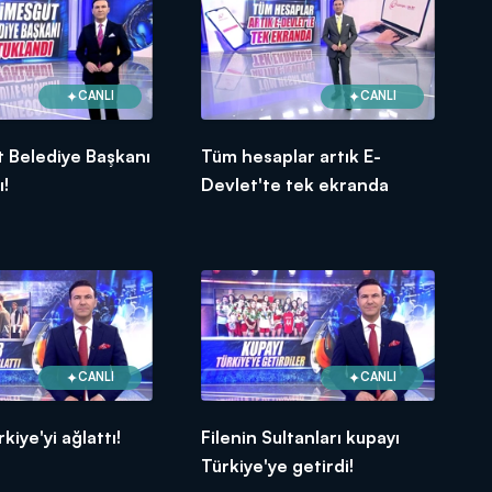
CANLI
CANLI
 Belediye Başkanı
Tüm hesaplar artık E-
ı!
Devlet'te tek ekranda
CANLI
CANLI
kiye'yi ağlattı!
Filenin Sultanları kupayı
Türkiye'ye getirdi!