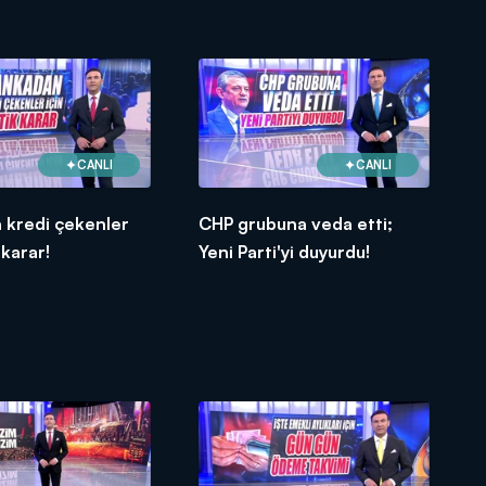
CANLI
CANLI
 kredi çekenler
CHP grubuna veda etti;
 karar!
Yeni Parti'yi duyurdu!