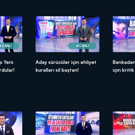
CANLI
CANLI
p Yeni
Aday sürücüler için ehliyet
Bankadan
rdular!
kuralları sil baştan!
için kritik