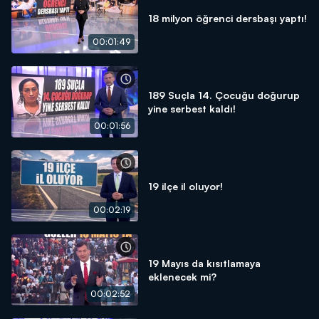
18 milyon öğrenci dersbaşı yaptı!
00:01:49
189 Suçla 14. Çocuğu doğurup
yine serbest kaldı!
00:01:56
19 ilçe il oluyor!
00:02:19
19 Mayıs da kısıtlamaya
eklenecek mi?
00:02:52