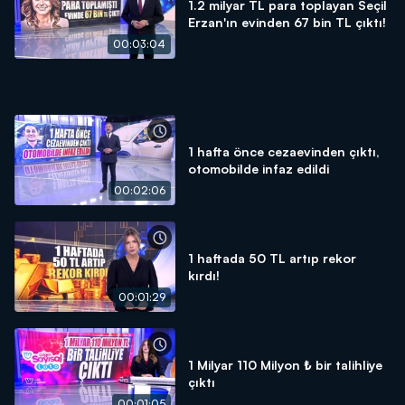
1.2 milyar TL para toplayan Seçil
Erzan'ın evinden 67 bin TL çıktı!
00:03:04
1 hafta önce cezaevinden çıktı,
otomobilde infaz edildi
00:02:06
1 haftada 50 TL artıp rekor
kırdı!
00:01:29
1 Milyar 110 Milyon ₺ bir talihliye
çıktı
00:01:05