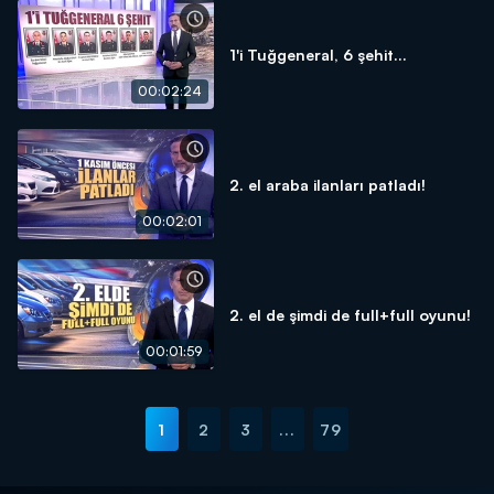
1'i Tuğgeneral, 6 şehit...
00:02:24
2. el araba ilanları patladı!
00:02:01
2. el de şimdi de full+full oyunu!
00:01:59
1
2
3
...
79