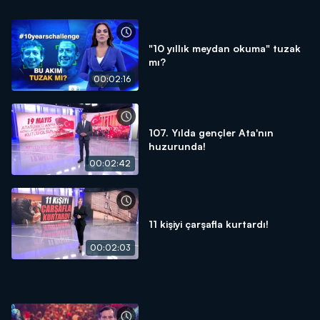
"10 yıllık meydan okuma" tuzak
mı?
00:02:16
107. Yılda gençler Ata'nın
huzurunda!
00:02:42
11 kişiyi çarşafla kurtardı!
00:02:03