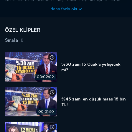
edilen sorunun yanıtı haberimizde. Detaylar Kanal D Ana
daha fazla oku
Haber'de!
Kanal D Haber, hafta içi her akşam Kanal D'de!
ÖZEL KLİPLER
Sırala
%30 zam 15 Ocak'a yetişecek
mi?
00:02:02
%45 zam, en düşük maaş 15 bin
TL!
00:01:50