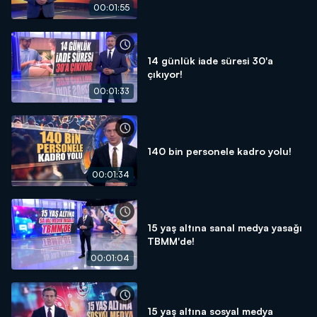
00:01:55
14 günlük iade süresi 30'a
çıkıyor!
00:01:33
140 bin personele kadro yolu!
00:01:34
15 yaş altına sanal medya yasağı
TBMM'de!
00:01:04
15 yaş altına sosyal medya