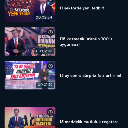
11 sektörde yeni tedbir!
00:02:24
115 kozmetik ürünün 100'ü
uygunsuz!
00:02:06
13 ay sonra sürpriz faiz artırımı!
00:01:39
13 maddelik mutluluk reçetesi!