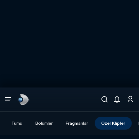
Arama
muhteşem ikili
ARAMA SONUÇLARI
Tümü
Bölümler
Fragmanlar
Özel Klipler
DİĞER SONUÇLAR