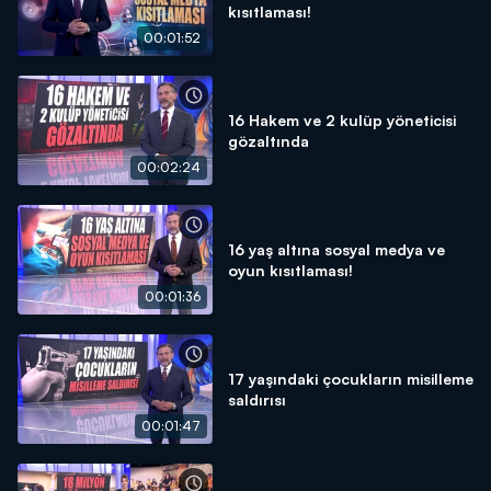
kısıtlaması!
00:01:52
16 Hakem ve 2 kulüp yöneticisi
gözaltında
00:02:24
16 yaş altına sosyal medya ve
oyun kısıtlaması!
00:01:36
17 yaşındaki çocukların misilleme
saldırısı
00:01:47