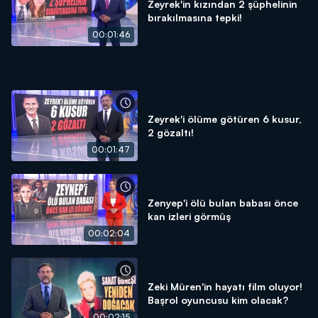
Zeyrek'in kızından 2 şüphelinin
bırakılmasına tepki!
00:01:46
Zeyrek'i ölüme götüren 6 kusur,
2 gözaltı!
00:01:47
Zenyep'i ölü bulan babası önce
kan izleri görmüş
00:02:04
Zeki Müren'in hayatı film oluyor!
Başrol oyuncusu kim olacak?
00:02:15