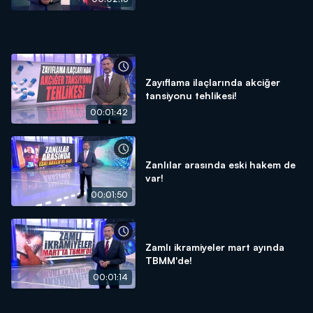
Zayıflama ilaçlarında akciğer
tansiyonu tehlikesi!
00:01:42
Zanlılar arasında eski hakem de
var!
00:01:50
Zamlı ikramiyeler mart ayında
TBMM'de!
00:01:14