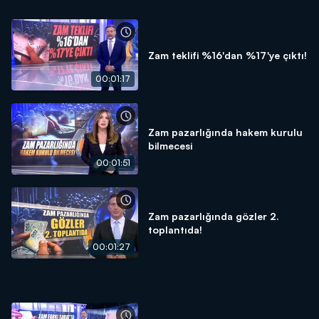
Zam teklifi %16'dan %17'ye çıktı!
00:01:17
Zam pazarlığında hakem kurulu
bilmecesi
00:01:51
Zam pazarlığında gözler 2.
toplantıda!
00:01:27