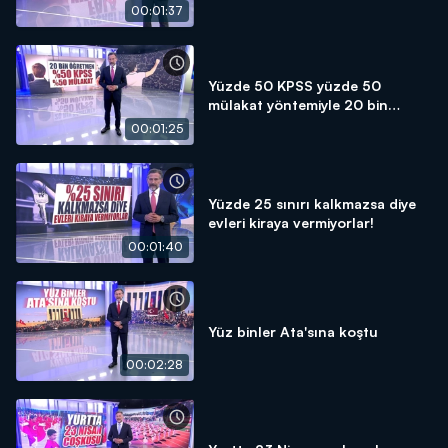
00:01:37
Yüzde 50 KPSS yüzde 50
mülakat yöntemiyle 20 bin
öğretmen atanacak!
00:01:25
Yüzde 25 sınırı kalkmazsa diye
evleri kiraya vermiyorlar!
00:01:40
Yüz binler Ata'sına koştu
00:02:28