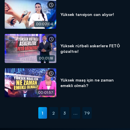
Yüksek tansiyon can alıyor!
00:02:04
Yüksek rütbeli askerlere FETÖ
gözaltısı!
00:01:18
Yüksek maaş için ne zaman
emekli olmalı?
00:01:57
1
2
3
...
79