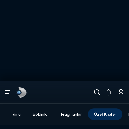
Arama
muhteşem ikili
ARAMA SONUÇLARI
Tümü
Bölümler
Fragmanlar
Özel Klipler
DİĞER SONUÇLAR