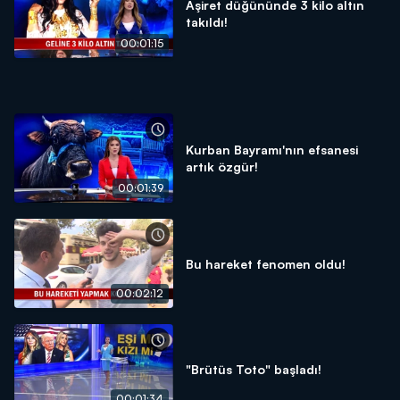
Aşiret düğününde 3 kilo altın
takıldı!
00:01:15
Kurban Bayramı'nın efsanesi
artık özgür!
00:01:39
Bu hareket fenomen oldu!
00:02:12
"Brütüs Toto" başladı!
00:01:34