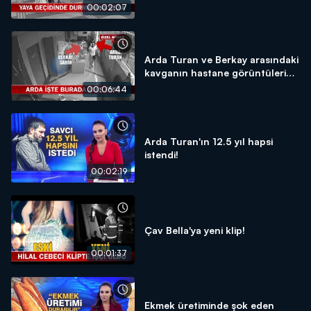
00:02:07
Arda Turan ve Berkay arasındaki
kavganın hastane görüntüleri
sadece Kanal D Haber'de!
00:06:44
Arda Turan'ın 12.5 yıl hapsi
istendi!
00:02:19
Çav Bella'ya yeni klip!
00:01:37
Ekmek üretiminde şok eden