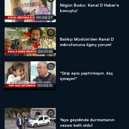
Nilgün Bodur, Kanal D Haber'e
konuştu!
00:02:27
Balıkçı Müslüm'den Kanal D
mikrofonuna ilginç yorum!
00:01:56
"Grip aşısı yaptırmayın, ilaç
içmeyin!"
00:02:12
Yaya geçidinde durmamanın
cezası belli oldu!