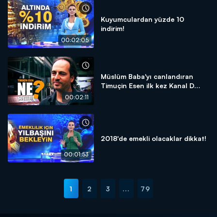
Kuyumculardan yüzde 10
indirim!
00:02:05
Müslüm Baba'yı canlandıran
Timuçin Esen ilk kez Kanal D
Haber'e konuştu!
00:02:11
2018'de emekli olacaklar dikkat!
00:01:53
1
2
3
...
79