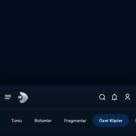
Arama
muhteşem ikili
ARAMA SONUÇLARI
Tümü
Bölümler
Fragmanlar
Özel Klipler
DİĞER SONUÇLAR