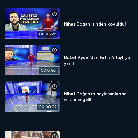
Nihat Doğan işinden kovuldu!
00:05:22
Buket Aydın'dan Fatih Altaylı'ya
yanıt!
00:03:51
Nihat Doğan'ın paylaşımlarına
erişim engeli!
00:00:29