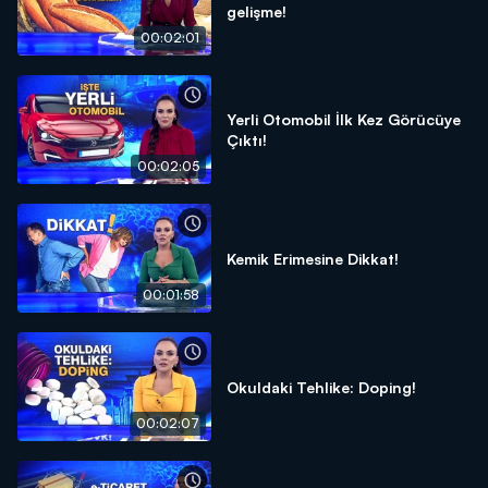
gelişme!
00:02:01
Yerli Otomobil İlk Kez Görücüye
Çıktı!
00:02:05
Kemik Erimesine Dikkat!
00:01:58
Okuldaki Tehlike: Doping!
00:02:07