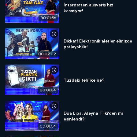
İnternetten alışveriş hız
kesmiyor!
00:01:56
Dikkat! Elektronik aletler elinizde
patlayabilir!
00:02:02
Tuzdaki tehlike ne?
00:01:54
Dua Lipa, Aleyna Tilki'den mi
esinlendi?
00:01:54