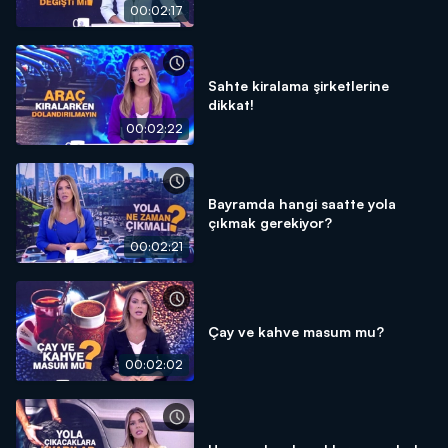
00:02:17
Sahte kiralama şirketlerine
dikkat!
00:02:22
Bayramda hangi saatte yola
çıkmak gerekiyor?
00:02:21
Çay ve kahve masum mu?
00:02:02