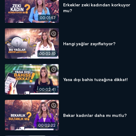
Erkekler zeki kadından korkuyor
mu?
00:01:57
Hangi yağlar zayıflatıyor?
00:02:10
Yasa dışı bahis tuzağına dikkat!
00:02:41
Bekar kadınlar daha mı mutlu?
00:02:22