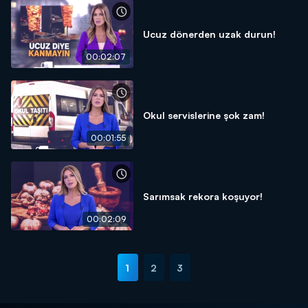
Ucuz dönerden uzak durun!
00:02:07
Okul servislerine şok zam!
00:01:55
Sarımsak rekora koşuyor!
00:02:09
1
2
3