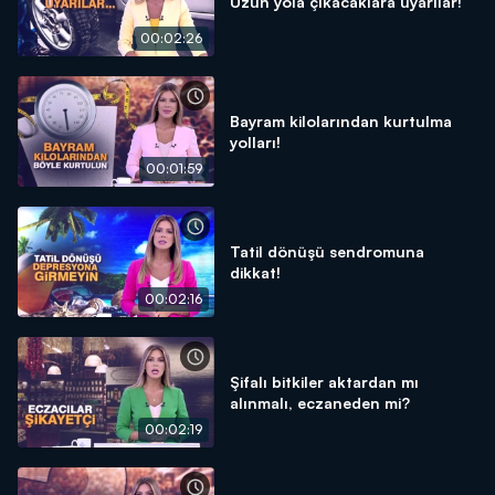
Uzun yola çıkacaklara uyarılar!
00:02:26
Bayram kilolarından kurtulma
yolları!
00:01:59
Tatil dönüşü sendromuna
dikkat!
00:02:16
Şifalı bitkiler aktardan mı
alınmalı, eczaneden mi?
00:02:19