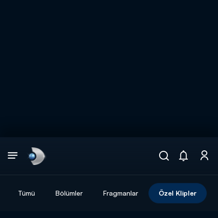
Arama
muhteşem ikili
ARAMA SONUÇLARI
Tümü
Bölümler
Fragmanlar
Özel Klipler
DİĞER SONUÇLAR