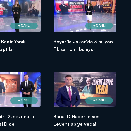
CANLI
CANLI
 Kadir Yanık
Beyaz'la Joker'de 3 milyon
aptılar!
TL sahibini buluyor!
CANLI
CANLI
ir" 2. sezonu ile
Kanal D Haber'in sesi
al D'de
Levent abiye veda!