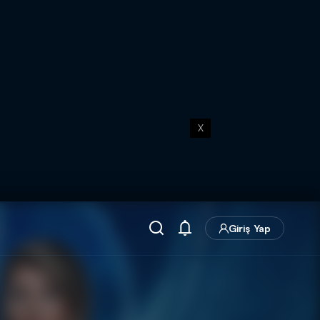
X
Giriş Yap