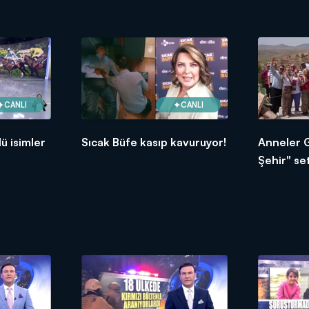
CANLI
CANLI
ü isimler
Sıcak Büfe kasıp kavuruyor!
Anneler 
Şehir" se