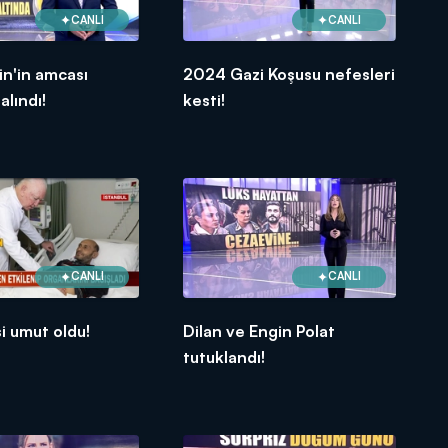
CANLI
CANLI
in'in amcası
2024 Gazi Koşusu nefesleri
alındı!
kesti!
CANLI
CANLI
si umut oldu!
Dilan ve Engin Polat
tutuklandı!