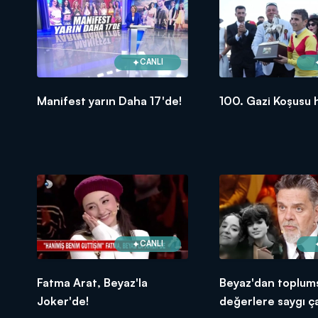
CANLI
Manifest yarın Daha 17'de!
100. Gazi Koşusu 
CANLI
Fatma Arat, Beyaz'la
Beyaz'dan toplum
Joker'de!
değerlere saygı ça