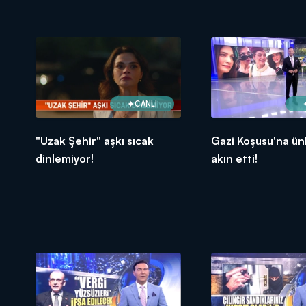
CANLI
"Uzak Şehir" aşkı sıcak
Gazi Koşusu'na ünl
dinlemiyor!
akın etti!