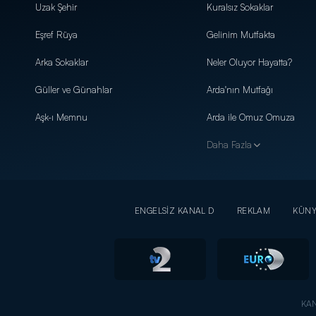
Uzak Şehir
Kuralsız Sokaklar
Eşref Rüya
Gelinim Mutfakta
Arka Sokaklar
Neler Oluyor Hayatta?
Güller ve Günahlar
Arda'nın Mutfağı
Aşk-ı Memnu
Arda ile Omuz Omuza
Daha Fazla
ENGELSİZ KANAL D
REKLAM
KÜN
KAN