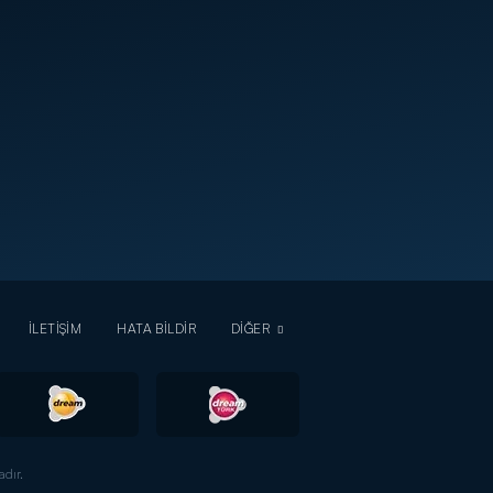
İLETİŞİM
HATA BİLDİR
DİĞER
dır.