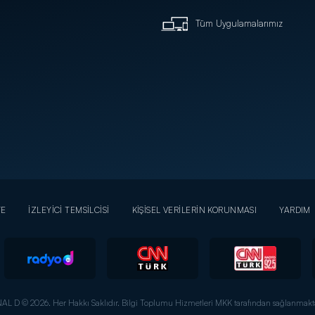
Tüm Uygulamalarımız
YE
İZLEYİCİ TEMSİLCİSİ
KİŞİSEL VERİLERİN KORUNMASI
YARDIM
AL D © 2026. Her Hakkı Saklıdır.
Bilgi Toplumu Hizmetleri MKK tarafından sağlanmakta