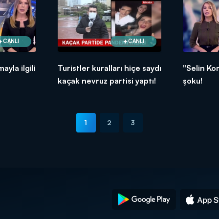
CANLI
CANLI
yla ilgili
Turistler kuralları hiçe saydı
"Selin Ko
kaçak nevruz partisi yaptı!
şoku!
rdoğan
1
2
3