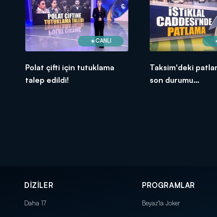
CANLI
Polat çifti için tutuklama
Taksim'deki patlama
talep edildi!
son durumu
Cumhurbaşkanı E
açıkladı!
DİZİLER
PROGRAMLAR
Daha 17
Beyaz'la Joker