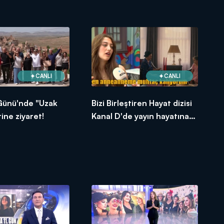
CANLI
CANLI
Günü'nde "Uzak
Bizi Birleştiren Hayat dizisi
tine ziyaret!
Kanal D'de yayın hayatına
başlıyor!