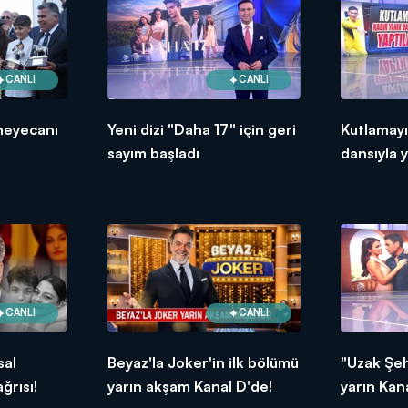
CANLI
CANLI
heyecanı
Yeni dizi "Daha 17" için geri
Kutlamayı
sayım başladı
dansıyla y
CANLI
CANLI
sal
Beyaz'la Joker'in ilk bölümü
"Uzak Şeh
ğrısı!
yarın akşam Kanal D'de!
yarın Kan