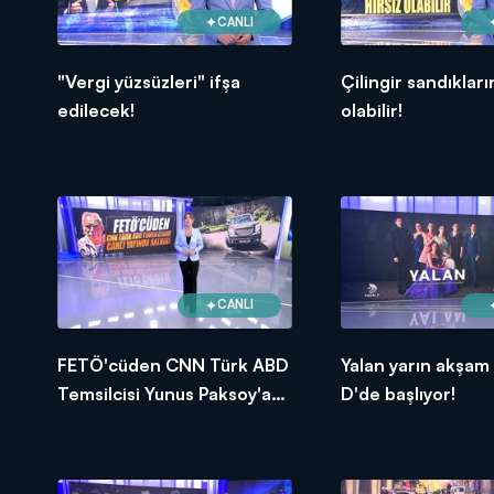
CANLI
"Vergi yüzsüzleri" ifşa
Çilingir sandıkların
edilecek!
olabilir!
CANLI
FETÖ'cüden CNN Türk ABD
Yalan yarın akşam
Temsilcisi Yunus Paksoy'a
D'de başlıyor!
hain saldırı!