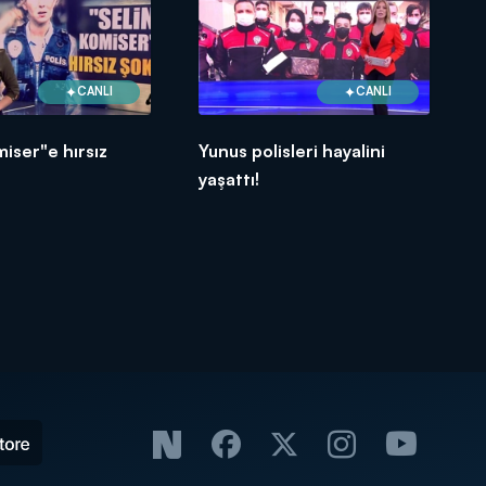
CANLI
CANLI
miser"e hırsız
Yunus polisleri hayalini
yaşattı!