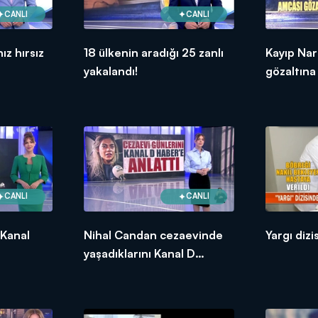
CANLI
CANLI
ız hırsız
18 ülkenin aradığı 25 zanlı
Kayıp Nar
yakalandı!
gözaltına 
CANLI
CANLI
 Kanal
Nihal Candan cezaevinde
Yargı dizi
yaşadıklarını Kanal D
Haber'e anlattı!