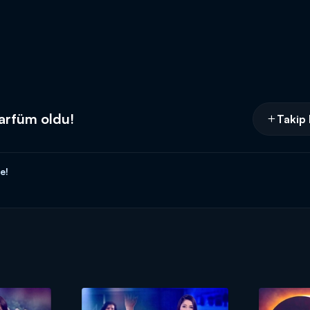
parfüm oldu!
Takip 
e!