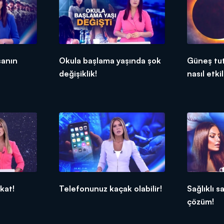
şanın
Okula başlama yaşında şok
Güneş tut
değişiklik!
nasıl etk
kat!
Telefonunuz kaçak olabilir!
Sağlıklı s
çözüm!