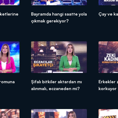
rketlerine
Bayramda hangi saatte yola
Çay ve k
çıkmak gerekiyor?
dromuna
Şifalı bitkiler aktardan mı
Erkekler 
alınmalı, eczaneden mi?
korkuyor