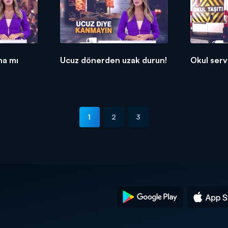
ha mı
Ucuz dönerden uzak durun!
Okul serv
1
2
3