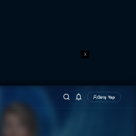
X
Giriş Yap