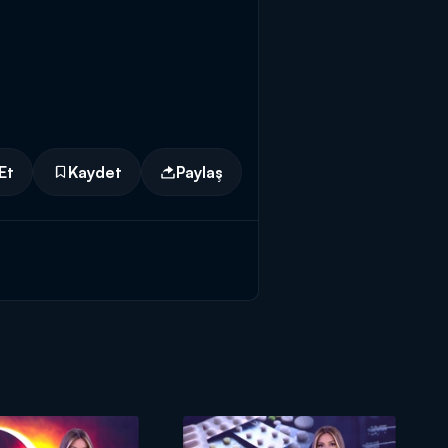
Et
Kaydet
Paylaş