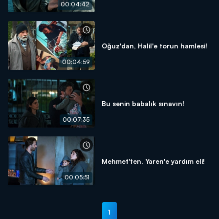
00:04:42
Oğuz'dan, Halil'e torun hamlesi!
00:04:59
Bu senin babalık sınavın!
00:07:35
Mehmet'ten, Yaren'e yardım eli!
00:05:51
1