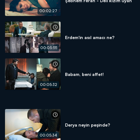
Şebnem Ferah - Deli kızım uyan
00:02:27
Erdem'in asıl amacı ne?
00:05:55
Babam, beni affet!
00:05:32
Derya neyin peşinde?
00:05:34