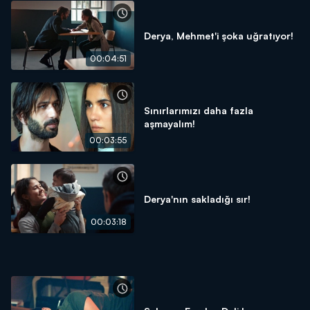
Derya, Mehmet'i şoka uğratıyor!
00:04:51
Sınırlarımızı daha fazla
aşmayalım!
00:03:55
Derya'nın sakladığı sır!
00:03:18