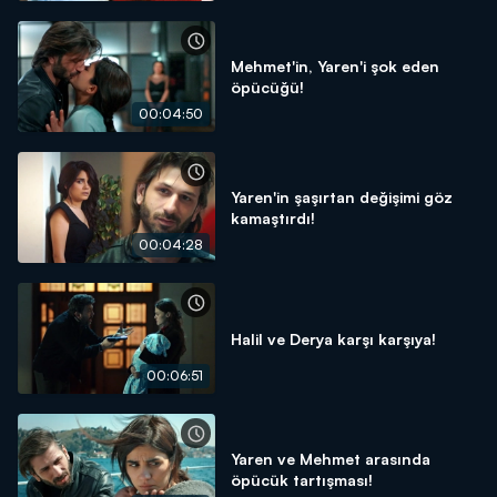
Mehmet'in, Yaren'i şok eden
öpücüğü!
00:04:50
Yaren'in şaşırtan değişimi göz
kamaştırdı!
00:04:28
Halil ve Derya karşı karşıya!
00:06:51
Yaren ve Mehmet arasında
öpücük tartışması!