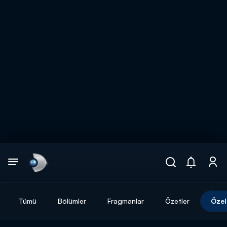
Arama
muhteşem ikili
ARAMA SONUÇLARI
Tümü
Bölümler
Fragmanlar
Özetler
Özel
DİĞER SONUÇLAR