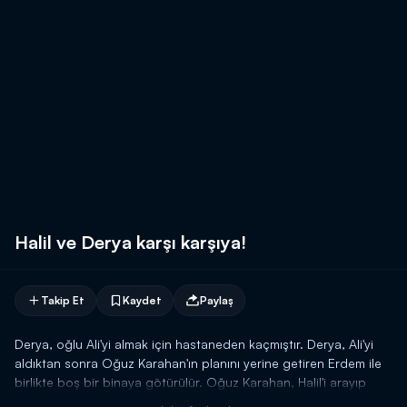
Halil ve Derya karşı karşıya!
Takip Et
Kaydet
Paylaş
Derya, oğlu Ali'yi almak için hastaneden kaçmıştır. Derya, Ali'yi
aldıktan sonra Oğuz Karahan'ın planını yerine getiren Erdem ile
birlikte boş bir binaya götürülür. Oğuz Karahan, Halil'i arayıp
Derya'nın bulunduğu deponun adresini verir. Amacı, Halil'in kızı