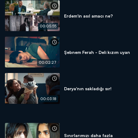
Erdem'in asıl amacı ne?
00:05:55
Şebnem Ferah - Deli kızım uyan
00:02:27
Derya'nın sakladığı sır!
00:03:18
Sınırlarımızı daha fazla