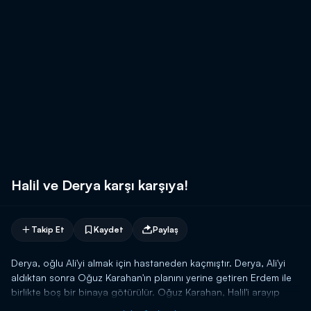
Halil ve Derya karşı karşıya!
Takip Et
Kaydet
Paylaş
Derya, oğlu Ali'yi almak için hastaneden kaçmıştır. Derya, Ali'yi
aldıktan sonra Oğuz Karahan'ın planını yerine getiren Erdem ile
birlikte boş bir binaya götürülür. Oğuz Karahan, Halil'i arayıp
Derya'nın bulunduğu deponun adresini verir. Amacı, Halil'in kızı