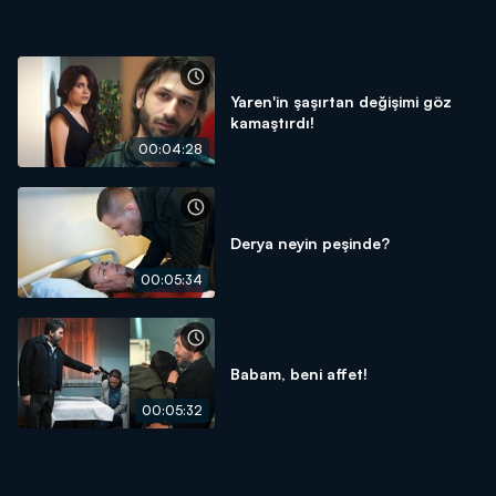
Yaren'in şaşırtan değişimi göz
kamaştırdı!
00:04:28
Derya neyin peşinde?
00:05:34
Babam, beni affet!
00:05:32