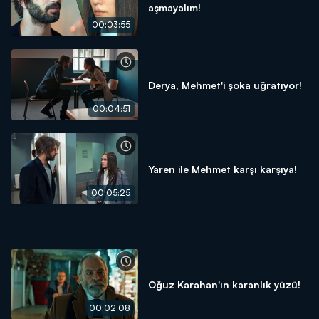
aşmayalım!
00:03:55
Derya, Mehmet'i şoka uğratıyor!
00:04:51
Yaren ile Mehmet karşı karşıya!
00:05:25
Oğuz Karahan'ın karanlık yüzü!
00:02:08