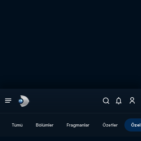
Arama
muhteşem ikili
ARAMA SONUÇLARI
Tümü
Bölümler
Fragmanlar
Özetler
Özel
DİĞER SONUÇLAR