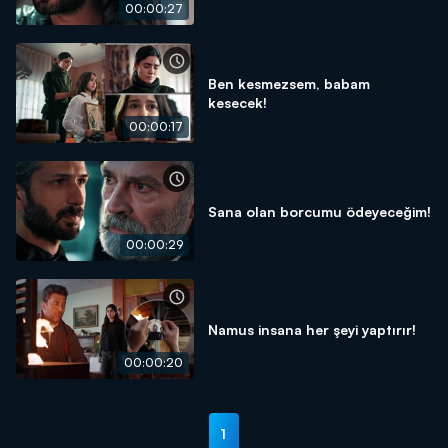
00:00:27
Ben kesmezsem, babam
kesecek!
00:00:17
Sana olan borcumu ödeyeceğim!
00:00:29
Namus insana her şeyi yaptırır!
00:00:20
1