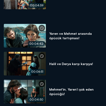
00:04:59
Yaren ve Mehmet arasında
öpücük tartışması!
00:04:42
Halil ve Derya karşı karşıya!
00:06:51
Mehmet'in, Yaren'i şok eden
öpücüğü!
00:04:50