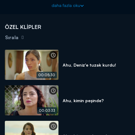
arttırarak Ahu’yu iyice çileden çıkarır. Aysel'in konağa gelmesiyle
daha fazla oku
Ahu iyice köşeye sıkışıyor!
Kırık Hayatlar yeni bölümleriyle hafta içi her gün Kanal D'de!
ÖZEL KLİPLER
Sırala
Ahu, Deniz'e tuzak kurdu!
00:05:30
Ahu, kimin peşinde?
00:03:33