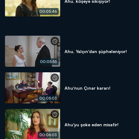
Ahu, köşeye sıkışıyor!
00:05:46
Ahu, Yalçın'dan şüpheleniyor!
00:05:55
Ahu'nun Çınar kararı!
00:05:03
Ahu'yu şoke eden misafir!
00:06:03