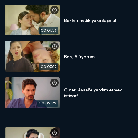
Beklenmedik yakınlaşma!
00:01:53
Ben, ölüyorum!
00:03:19
Çınar, Aysel'e yardım etmek
istiyor!
00:02:22