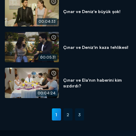
Çınar ve Deniz'e büyük şok!
00:04:33
Çınar ve Deniz'in kaza tehlikesi!
00:05:31
Çınar ve Ela'nın haberini kim
sızdırdı?
00:04:24
1
2
3