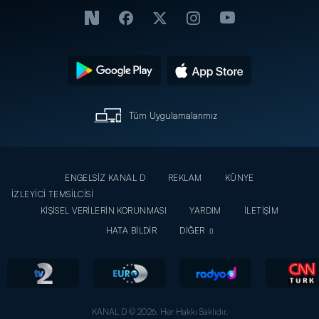
Tüm Uygulamalarımız
ENGELSİZ KANAL D
REKLAM
KÜNYE
İZLEYİCİ TEMSİLCİSİ
KİŞİSEL VERİLERİN KORUNMASI
YARDIM
İLETİŞİM
HATA BİLDİR
DİĞER
KANAL D © 2026. Her Hakkı Saklıdır.