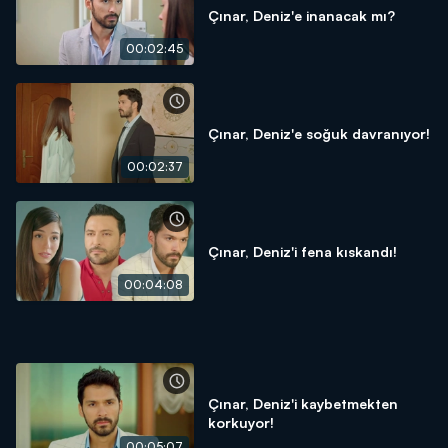
Çınar, Deniz'e inanacak mı?
00:02:45
Çınar, Deniz'e soğuk davranıyor!
00:02:37
Çınar, Deniz'i fena kıskandı!
00:04:08
Çınar, Deniz'i kaybetmekten
korkuyor!
00:05:07