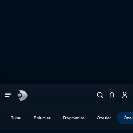
Arama
muhteşem ikili
ARAMA SONUÇLARI
Tümü
Bölümler
Fragmanlar
Özetler
Özel
DİĞER SONUÇLAR