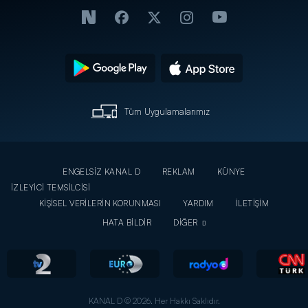
Tüm Uygulamalarımız
ENGELSİZ KANAL D
REKLAM
KÜNYE
İZLEYİCİ TEMSİLCİSİ
KİŞİSEL VERİLERİN KORUNMASI
YARDIM
İLETİŞİM
HATA BİLDİR
DİĞER
KANAL D © 2026. Her Hakkı Saklıdır.