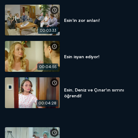
Esin'in zor anları!
00:03:33
Esin isyan ediyor!
00:04:55
Esin, Deniz ve Çınar'ın sırrını
öğrendi!
00:04:28