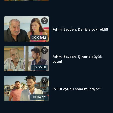
Fehmi Beyden, Deniz'e şok teklif!
00:03:42
Fehmi Beyden, Çınar'a büyük
oyun!
00:05:58
Evlilik oyunu sona mı eriyor?
00:04:22