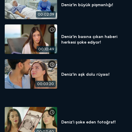
Deniz'in büyük pişmanlığı!
00:02:39
Deniz'in basına çıkan haberi
herkesi şoke ediyor!
00:10:49
Deniz'in aşk dolu rüyası!
00:03:20
Deniz'i şoke eden fotoğraf!
00:07:40