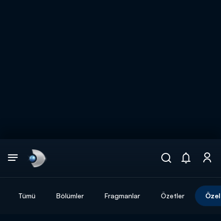
Arama
muhteşem ikili
ARAMA SONUÇLARI
Tümü
Bölümler
Fragmanlar
Özetler
Özel
DİĞER SONUÇLAR