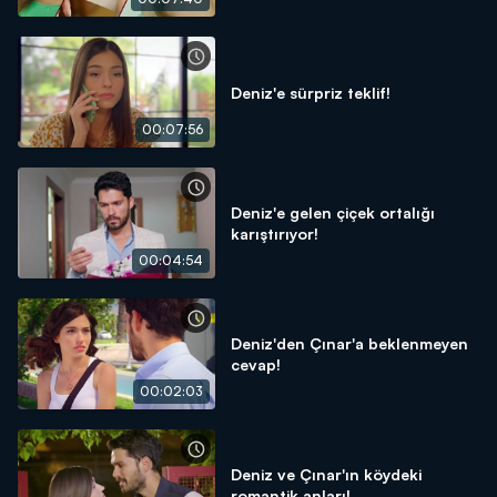
Deniz'e sürpriz teklif!
00:07:56
Deniz'e gelen çiçek ortalığı
karıştırıyor!
00:04:54
Deniz'den Çınar'a beklenmeyen
cevap!
00:02:03
Deniz ve Çınar'ın köydeki
romantik anları!