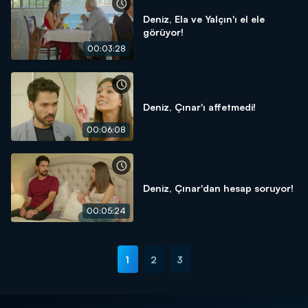
Deniz, Ela ve Yalçın'ı el ele
görüyor!
00:03:28
Deniz, Çınar'ı affetmedi!
00:06:08
Deniz, Çınar'dan hesap soruyor!
00:05:24
1
2
3