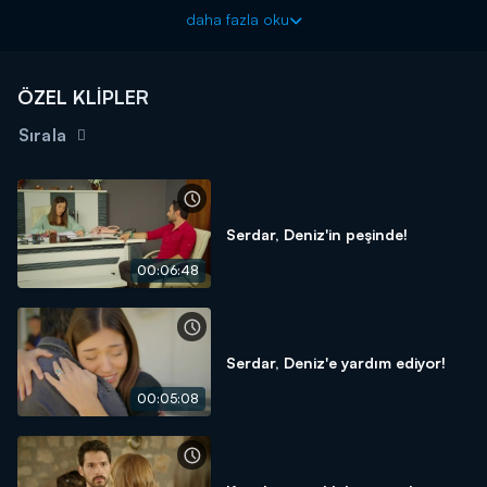
araştırma yapmasından rahatsızdır. Ahu’nun Deniz’i hırsızlıkla
daha fazla oku
suçlama planı ters tepecek mi?
Kırık Hayatlar yeni bölümleriyle hafta içi her gün Kanal D'de!
ÖZEL KLİPLER
Sırala
Serdar, Deniz'in peşinde!
00:06:48
Serdar, Deniz'e yardım ediyor!
00:05:08