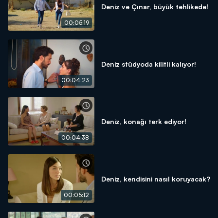
Deniz ve Çınar, büyük tehlikede!
00:05:19
Deniz stüdyoda kilitli kalıyor!
00:04:23
Deniz, konağı terk ediyor!
00:04:38
Deniz, kendisini nasıl koruyacak?
00:05:12