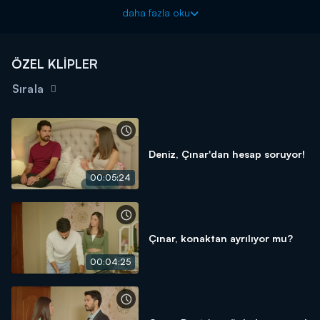
araştırma yapmasından rahatsızdır. Ahu’nun Deniz’i hırsızlıkla
daha fazla oku
suçlama planı ters tepecek mi?
Kırık Hayatlar yeni bölümleriyle hafta içi her gün Kanal D'de!
ÖZEL KLİPLER
Sırala
Deniz, Çınar'dan hesap soruyor!
00:05:24
Çınar, konaktan ayrılıyor mu?
00:04:25