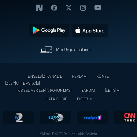
Tüm Uygulamalarımız
ENGELSİZ KANAL D
REKLAM
KÜNYE
İZLEYİCİ TEMSİLCİSİ
KİŞİSEL VERİLERİN KORUNMASI
YARDIM
İLETİŞİM
HATA BİLDİR
DİĞER
KANAL D © 2026. Her Hakkı Saklıdır.