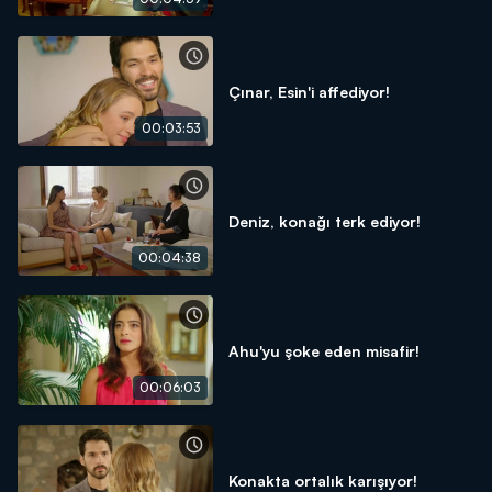
Çınar, Esin'i affediyor!
00:03:53
Deniz, konağı terk ediyor!
00:04:38
Ahu'yu şoke eden misafir!
00:06:03
Konakta ortalık karışıyor!