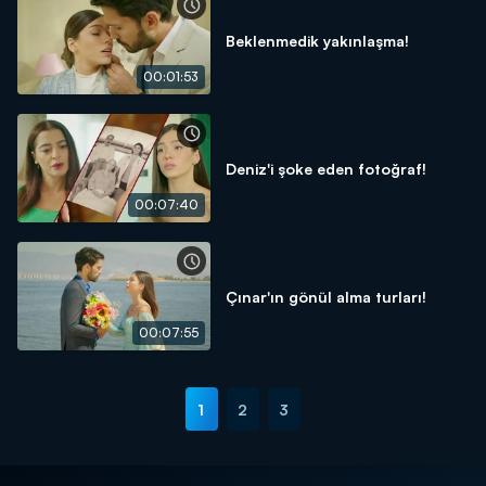
Beklenmedik yakınlaşma!
00:01:53
Deniz'i şoke eden fotoğraf!
00:07:40
Çınar'ın gönül alma turları!
00:07:55
1
2
3