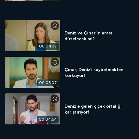
Deniz ve Çınar'ın arası
düzelecek mi?
00:04:37
Çınar, Deniz'i kaybetmekten
korkuyor!
00:05:07
Deniz'e gelen çiçek ortalığı
karıştırıyor!
00:04:54