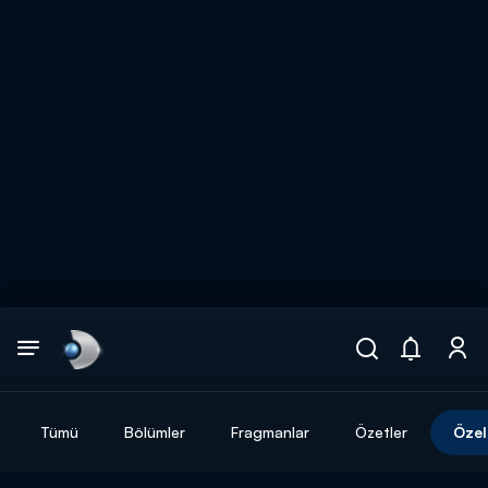
Arama
muhteşem ikili
ARAMA SONUÇLARI
Tümü
Bölümler
Fragmanlar
Özetler
Özel
DİĞER SONUÇLAR