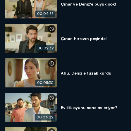
Çınar ve Deniz'e büyük şok!
00:04:33
Çınar, hırsızın peşinde!
00:02:39
Ahu, Deniz'e tuzak kurdu!
00:05:30
Evlilik oyunu sona mı eriyor?
00:04:22