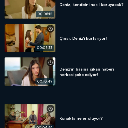
Deniz, kendisini nasıl koruyacak?
00:05:12
Çınar, Deniz'i kurtarıyor!
00:03:33
Deniz'in basına çıkan haberi
herkesi şoke ediyor!
00:10:49
Konakta neler oluyor?
00:04:59