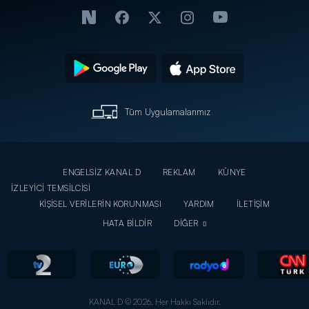
Tüm Uygulamalarımız
ENGELSİZ KANAL D
REKLAM
KÜNYE
İZLEYİCİ TEMSİLCİSİ
KİŞİSEL VERİLERİN KORUNMASI
YARDIM
İLETİŞİM
HATA BİLDİR
DİĞER
KANAL D © 2026. Her Hakkı Saklıdır.