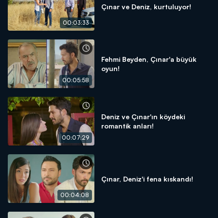
Çınar ve Deniz, kurtuluyor!
00:03:33
Fehmi Beyden, Çınar'a büyük
oyun!
00:05:58
Deniz ve Çınar'ın köydeki
romantik anları!
00:07:29
Çınar, Deniz'i fena kıskandı!
00:04:08