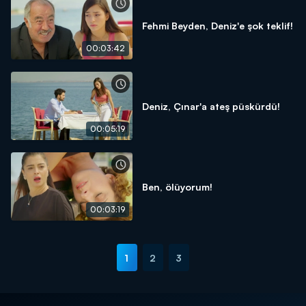
Fehmi Beyden, Deniz'e şok teklif!
00:03:42
Deniz, Çınar'a ateş püskürdü!
00:05:19
Ben, ölüyorum!
00:03:19
1
2
3