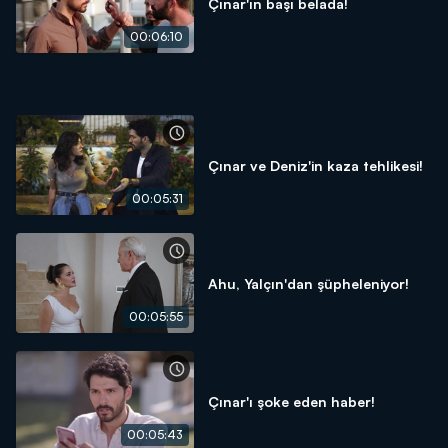
Çınar'ın başı belada!
00:06:10
Çınar ve Deniz'in kaza tehlikesi!
00:05:31
Ahu, Yalçın'dan şüpheleniyor!
00:05:55
Çınar'ı şoke eden haber!
00:05:43