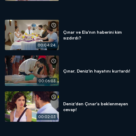
Çınar ve Ela'nın haberini kim
sızdırdı?
00:04:24
Çınar, Deniz'in hayatını kurtardı!
00:06:03
Deniz'den Çınar'a beklenmeyen
cevap!
00:02:03