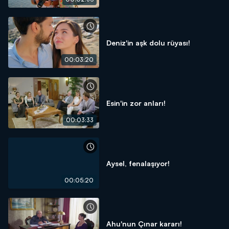
Deniz'in aşk dolu rüyası!
00:03:20
Esin'in zor anları!
00:03:33
Aysel, fenalaşıyor!
00:05:20
Ahu'nun Çınar kararı!