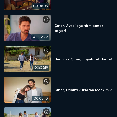
00:05:03
Çınar, Aysel'e yardım etmek
istiyor!
00:02:22
Deniz ve Çınar, büyük tehlikede!
00:05:19
Çınar, Deniz'i kurtarabilecek mi?
00:07:10