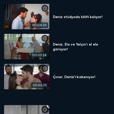
Deniz stüdyoda kilitli kalıyor!
00:04:23
Deniz, Ela ve Yalçın'ı el ele
görüyor!
00:03:28
Çınar, Deniz'i kıskanıyor!
00:02:33