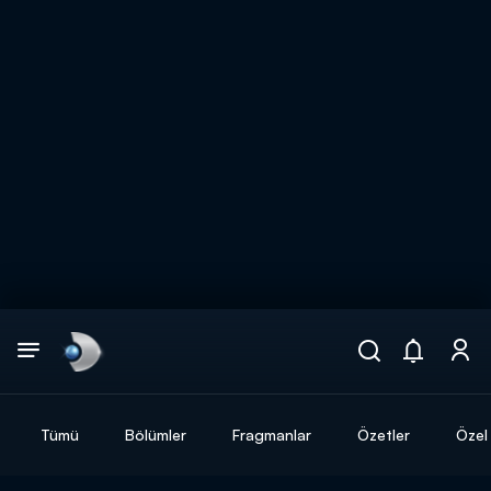
Arama
muhteşem ikili
ARAMA SONUÇLARI
Tümü
Bölümler
Fragmanlar
Özetler
Özel 
DİĞER SONUÇLAR