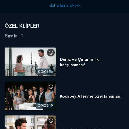
Çınar’ın hayatını iyice allak bullak eder.
daha fazla oku
Kırık Hayatlar yeni bölümleriyle hafta içi her gün Kanal D'de!
ÖZEL KLİPLER
Sırala
Deniz ve Çınar'ın ilk
karşılaşması!
00:01:56
Kocabey Ailesi'ne özel lansman!
00:07:19