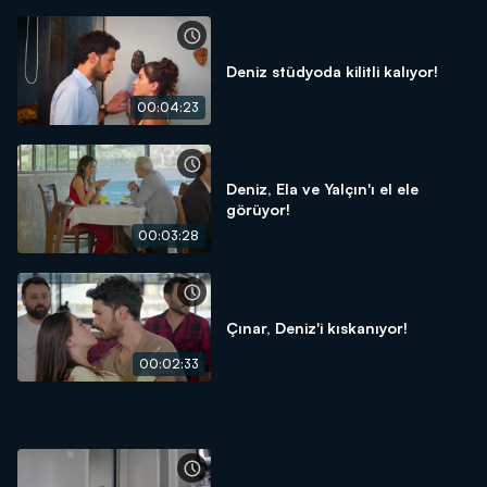
Deniz stüdyoda kilitli kalıyor!
00:04:23
Deniz, Ela ve Yalçın'ı el ele
görüyor!
00:03:28
Çınar, Deniz'i kıskanıyor!
00:02:33