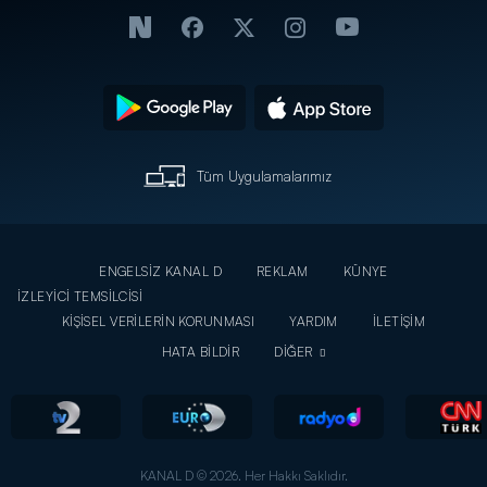
Tüm Uygulamalarımız
ENGELSİZ KANAL D
REKLAM
KÜNYE
İZLEYİCİ TEMSİLCİSİ
KİŞİSEL VERİLERİN KORUNMASI
YARDIM
İLETİŞİM
HATA BİLDİR
DİĞER
KANAL D © 2026. Her Hakkı Saklıdır.