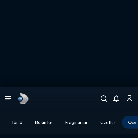
Arama
muhteşem ikili
ARAMA SONUÇLARI
Tümü
Bölümler
Fragmanlar
Özetler
Özel
DİĞER SONUÇLAR