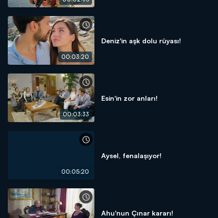
Deniz'in aşk dolu rüyası!
00:03:20
Esin'in zor anları!
00:03:33
Aysel, fenalaşıyor!
00:05:20
Ahu'nun Çınar kararı!