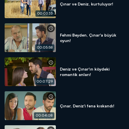
Çınar ve Deniz, kurtuluyor!
00:03:33
Fehmi Beyden, Çınar'a büyük
oyun!
00:05:58
Deniz ve Çınar'ın köydeki
romantik anları!
00:07:29
Çınar, Deniz'i fena kıskandı!
00:04:08