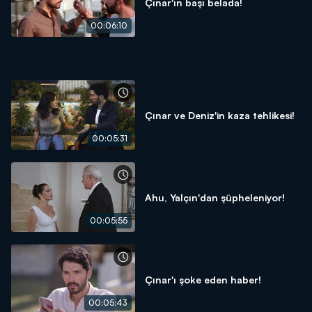
Çınar'ın başı belada!
00:06:10
Çınar ve Deniz'in kaza tehlikesi!
00:05:31
Ahu, Yalçın'dan şüpheleniyor!
00:05:55
Çınar'ı şoke eden haber!
00:05:43