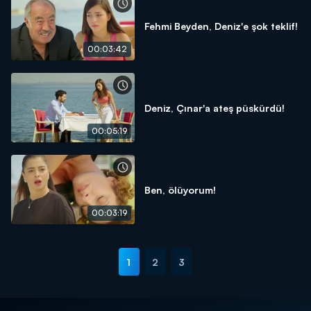
Fehmi Beyden, Deniz'e şok teklif!
00:03:42
Deniz, Çınar'a ateş püskürdü!
00:05:19
Ben, ölüyorum!
00:03:19
1
2
3