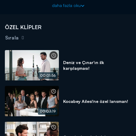
pozlarından ötürü şüpheye düşmüş ve kıskanmıştır. Deniz’i
daha fazla oku
sorguya çektiğinde, aralarında gerilim büyür.
Kırık Hayatlar yeni bölümleriyle hafta içi her gün Kanal D'de!
ÖZEL KLİPLER
Sırala
Deniz ve Çınar'ın ilk
karşılaşması!
00:01:56
Kocabey Ailesi'ne özel lansman!
00:07:19