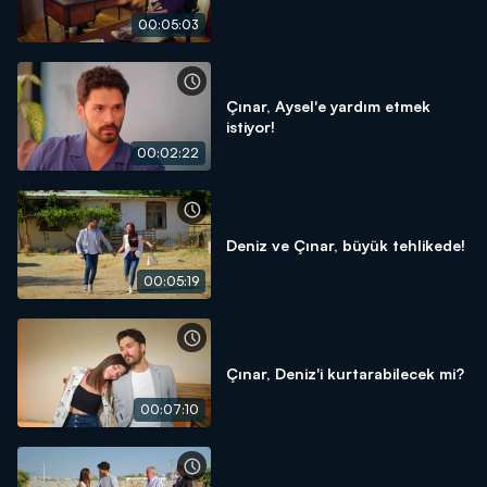
00:05:03
Çınar, Aysel'e yardım etmek
istiyor!
00:02:22
Deniz ve Çınar, büyük tehlikede!
00:05:19
Çınar, Deniz'i kurtarabilecek mi?
00:07:10